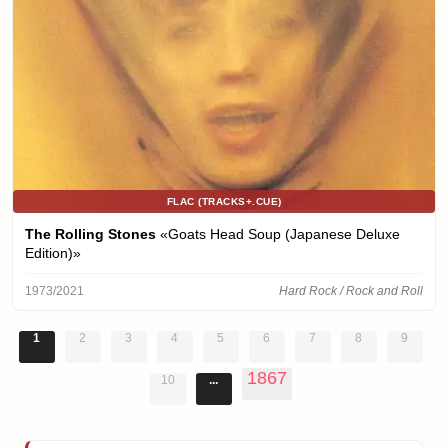
FLAC (TRACKS+.CUE)
The Rolling Stones
«Goats Head Soup (Japanese Deluxe
Edition)»
1973/2021
Hard Rock / Rock and Roll
1
2
3
4
5
6
7
8
9
1867
10
...