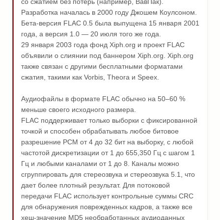
со сжатием без потерь (например, ВавПак).
Разработка началась в 2000 году Джошем Коулсоном.
Бета-версия FLAC 0.5 была выпущена 15 января 2001
года, а версия 1.0 — 20 июля того же года.
29 января 2003 года фонд Xiph.org и проект FLAC
объявили о слиянии под баннером Xiph.org. Xiph.org
также связан с другими бесплатными форматами
сжатия, такими как Vorbis, Theora и Speex.
Аудиофайлы в формате FLAC обычно на 50–60 %
меньше своего исходного размера.
FLAC поддерживает только выборки с фиксированной
точкой и способен обрабатывать любое битовое
разрешение PCM от 4 до 32 бит на выборку, с любой
частотой дискретизации от 1 до 655,350 Гц с шагом 1
Гц и любыми каналами от 1 до 8. Каналы можно
сгруппировать для стереозвука и стереозвука 5.1, что
дает более плотный результат. Для потоковой
передачи FLAC использует контрольные суммы CRC
для обнаружения поврежденных кадров, а также все
хеш-значение MD5 необработанных аудиоданных