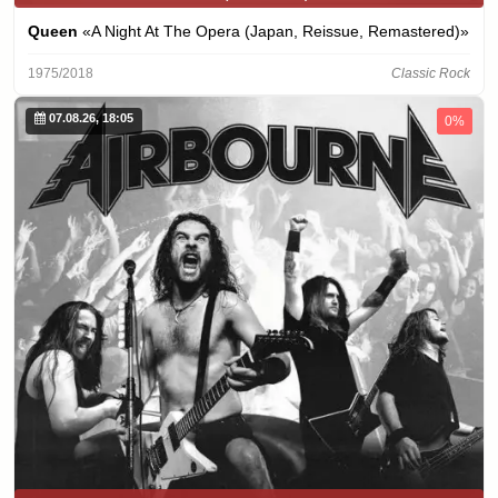
Queen
«A Night At The Opera (Japan, Reissue, Remastered)»
1975/2018
Classic Rock
07.08.26, 18:05
0%