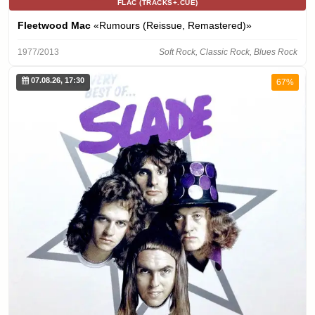
FLAC (TRACKS+.CUE)
Fleetwood Mac
«Rumours (Reissue, Remastered)»
1977/2013
Soft Rock, Classic Rock, Blues Rock
07.08.26, 17:30
67%