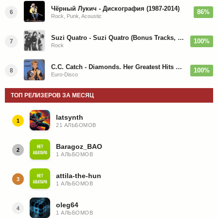
Чёрный Лукич - Дискография (1987-2014)
86%
6
Rock, Punk, Acoustic
Suzi Quatro - Suzi Quatro (Bonus Tracks, Remaster) 1973/2022
100%
7
Rock
C.C. Catch - Diamonds. Her Greatest Hits 1988
100%
8
Euro-Disco
ТОП РЕЛИЗЕРОВ ЗА МЕСЯЦ
latsynth
1
21 АЛЬБОМОВ
Baragoz_BAO
2
1 АЛЬБОМОВ
attila-the-hun
3
1 АЛЬБОМОВ
oleg64
4
1 АЛЬБОМОВ