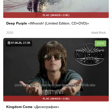
FLAC (IMAGE+.CUE)
Deep Purple
«Whoosh! (Limited Edition, CD+DVD)»
2020
Hard Rock
07.08.26, 17:39
100%
FLAC (IMAGE+.CUE)
Kingdom Come
«Дискография»