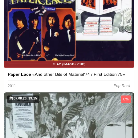
FLAC (IMAGE+.CUE)
Paper Lace
«And other Bits of Material'74 / First Edition'75»
2011
Pop-Rock
07.08.26, 19:15
0%