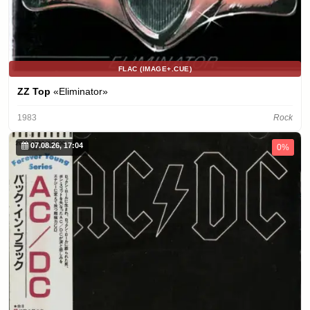
FLAC (IMAGE+.CUE)
ZZ Top
«Eliminator»
1983
Rock
07.08.26, 17:04
0%