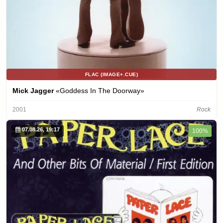
FLAC (IMAGE+.CUE)
Mick Jagger
«Goddess In The Doorway»
2001
Rock
07.08.26, 19:17
100%