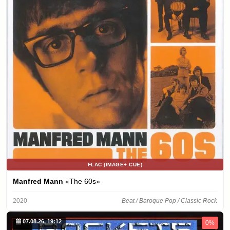
FLAC (IMAGE+.CUE)
Manfred Mann
«The 60s»
2020
Beat / Baroque Pop / Classic Rock
07.08.26, 19:12
0%