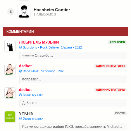
Hoenheim Gontier
5
1 АЛЬБОМОВ
КОММЕНТАРИИ
ЛЮБИТЕЛЬ МУЗЫКИ
PRO USER
💿 Scorpions - Rock Believer (Japan) - 2022
⭐⭐⭐⭐⭐ Спасибо....
dsdbot
АДМИНИСТРАТОРЫ
💿 Band-Maid - Scooooop - 2025
поправил...
dsdbot
АДМИНИСТРАТОРЫ
💿 Заказ музыки
Добавил...
VYKHIN
ГОСТИ
💿 Заказ музыки
Раз уж есть дискография INXS, просьба выложить Michael...