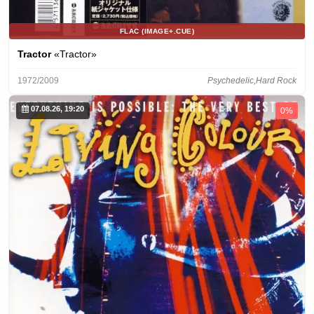
FLAC (IMAGE+.CUE)
Tractor
«Tractor»
1972/2009
Psychedelic,Hard Rock
07.08.26, 19:20
0%