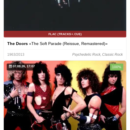
FLAC (TRACKS+.CUE)
The Doors
«The Soft Parade (Reissue, Remastered)»
1963/2013
Psychedelic Rock, Classic Rock
07.08.26, 17:07
100%