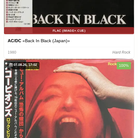
FLAC (IMAGE+.CUE)
AC/DC
«Back In Black (Japan)»
1980
Hard Rock
07.08.26, 17:02
100%