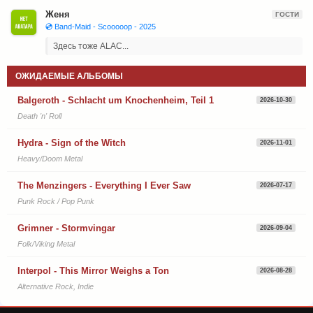
Женя
ГОСТИ
💿 Band-Maid - Scooooop - 2025
Здесь тоже ALAC...
ОЖИДАЕМЫЕ АЛЬБОМЫ
Balgeroth - Schlacht um Knochenheim, Teil 1
2026-10-30
Death 'n' Roll
Hydra - Sign of the Witch
2026-11-01
Heavy/Doom Metal
The Menzingers - Everything I Ever Saw
2026-07-17
Punk Rock / Pop Punk
Grimner - Stormvingar
2026-09-04
Folk/Viking Metal
Interpol - This Mirror Weighs a Ton
2026-08-28
Alternative Rock, Indie