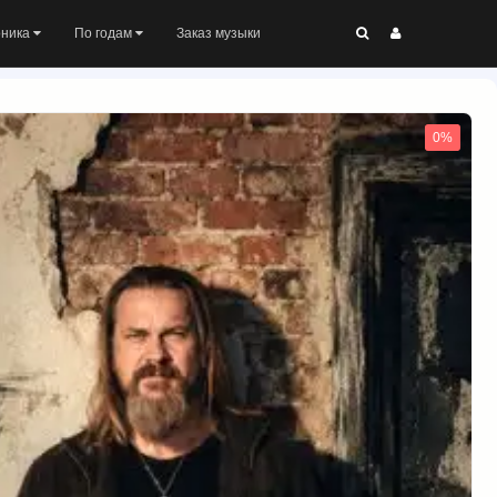
оника
По годам
Заказ музыки
0%