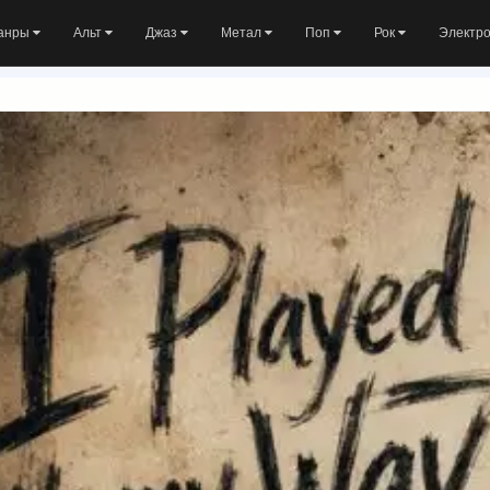
анры
Альт
Джаз
Метал
Поп
Рок
Электр