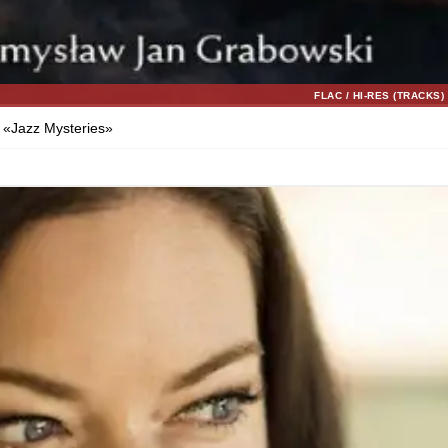
FLAC / HI-RES (TRACKS)
«Jazz Mysteries»