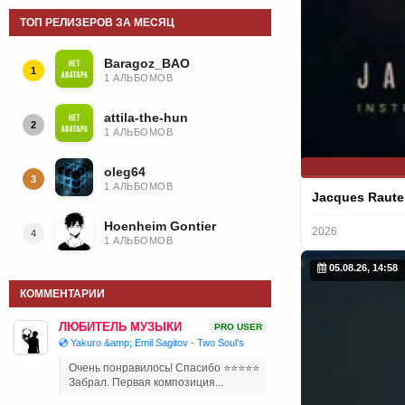
ТОП РЕЛИЗЕРОВ ЗА МЕСЯЦ
Baragoz_BAO
1
1 АЛЬБОМОВ
attila-the-hun
2
1 АЛЬБОМОВ
oleg64
3
1 АЛЬБОМОВ
Jacques Raut
Hoenheim Gontier
2026
4
1 АЛЬБОМОВ
05.08.26, 14:58
КОММЕНТАРИИ
ЛЮБИТЕЛЬ МУЗЫКИ
PRO USER
💿 Yakuro &amp; Emil Sagitov - Two Soul's
Очень понравилось! Спасибо ⭐⭐⭐⭐⭐
Забрал. Первая композиция...