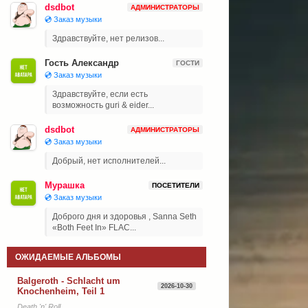
dsdbot
АДМИНИСТРАТОРЫ
💿 Заказ музыки
Здравствуйте, нет релизов...
Гость Александр
ГОСТИ
💿 Заказ музыки
Здравствуйте, если есть
возможность guri & eider...
dsdbot
АДМИНИСТРАТОРЫ
💿 Заказ музыки
Добрый, нет исполнителей...
Мурашка
ПОСЕТИТЕЛИ
💿 Заказ музыки
Доброго дня и здоровья , Sanna Seth
«Both Feet In» FLAC...
ОЖИДАЕМЫЕ АЛЬБОМЫ
Balgeroth - Schlacht um
2026-10-30
Knochenheim, Teil 1
Death 'n' Roll