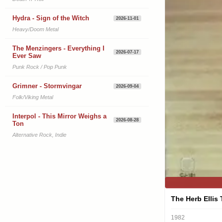
Hydra - Sign of the Witch
2026-11-01
Heavy/Doom Metal
The Menzingers - Everything I
2026-07-17
Ever Saw
Punk Rock / Pop Punk
Grimner - Stormvingar
2026-09-04
Folk/Viking Metal
Interpol - This Mirror Weighs a
2026-08-28
Ton
Alternative Rock, Indie
The Herb Ellis 
1982