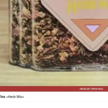
DSD128 (TRACKS)
Trio
«Herb Mix»