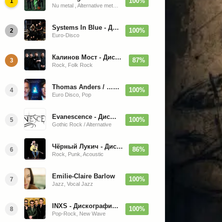
100%
1
Nu metal , Alternative metal, Groove metal
Systems In Blue - Дискография (2020-2026)
100%
2
Euro-Disco
Калинов Мост - Дискография (1986-2026)
87%
3
Rock, Folk Rock
Thomas Anders / … Sings Modern Talking: The Best hi-res
100%
4
Euro Disco, Pop
Evanescence - Дискография (1998-2026)
100%
5
Gothic Rock / Alternative
Чёрный Лукич - Дискография (1987-2014)
86%
6
Rock, Punk, Acoustic
Emilie-Claire Barlow
100%
7
Jazz, Vocal Jazz
INXS - Дискография (1981-2004)
100%
8
Pop-Rock, New Wave