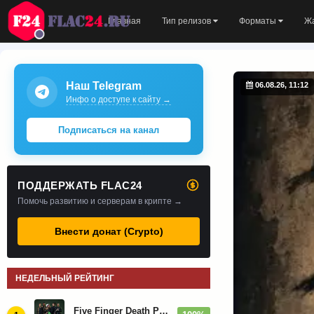
Главная
Тип релизов
Форматы
Ж
Наш Telegram
06.08.26, 11:12
Инфо о доступе к сайту →
Подписаться на канал
ПОДДЕРЖАТЬ FLAC24
Помочь развитию и серверам в крипте →
Внести донат (Crypto)
НЕДЕЛЬНЫЙ РЕЙТИНГ
Five Finger Death Punch - Дискография (2008-2026)