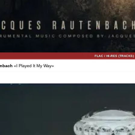
FLAC / HI-RES (TRACKS)
enbach
«I Played It My Way»