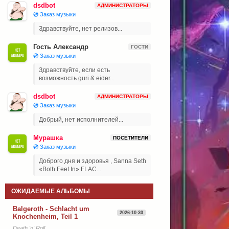
dsdbot
АДМИНИСТРАТОРЫ
💿 Заказ музыки
Здравствуйте, нет релизов...
Гость Александр
ГОСТИ
💿 Заказ музыки
Здравствуйте, если есть
возможность guri & eider...
dsdbot
АДМИНИСТРАТОРЫ
💿 Заказ музыки
Добрый, нет исполнителей...
Мурашка
ПОСЕТИТЕЛИ
💿 Заказ музыки
Доброго дня и здоровья , Sanna Seth
«Both Feet In» FLAC...
ОЖИДАЕМЫЕ АЛЬБОМЫ
Balgeroth - Schlacht um
2026-10-30
Knochenheim, Teil 1
Death 'n' Roll