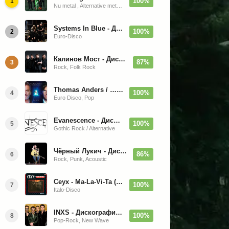
100%
1
Nu metal , Alternative metal, Groove metal
Systems In Blue - Дискография (2020-2026)
100%
2
Euro-Disco
Калинов Мост - Дискография (1986-2026)
87%
3
Rock, Folk Rock
Thomas Anders / … Sings Modern Talking: The Best hi-res
100%
4
Euro Disco, Pop
Evanescence - Дискография (1998-2026)
100%
5
Gothic Rock / Alternative
Чёрный Лукич - Дискография (1987-2014)
86%
6
Rock, Punk, Acoustic
Ceyx - Ma-La-Vi-Ta (12'' Maxi-Single)
100%
7
Italo-Disco
INXS - Дискография (1981-2004)
100%
8
Pop-Rock, New Wave