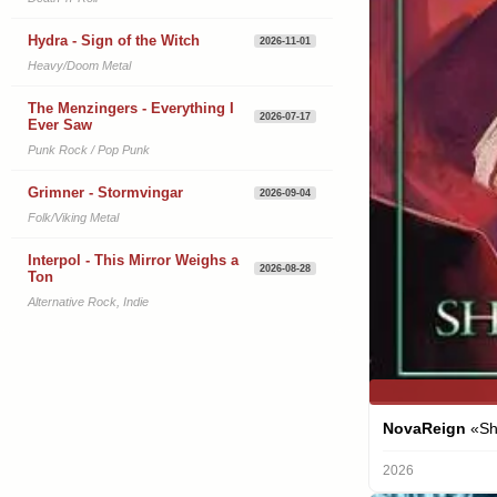
Hydra - Sign of the Witch
2026-11-01
Heavy/Doom Metal
The Menzingers - Everything I
2026-07-17
Ever Saw
Punk Rock / Pop Punk
Grimner - Stormvingar
2026-09-04
Folk/Viking Metal
Interpol - This Mirror Weighs a
2026-08-28
Ton
Alternative Rock, Indie
NovaReign
«Shi
2026