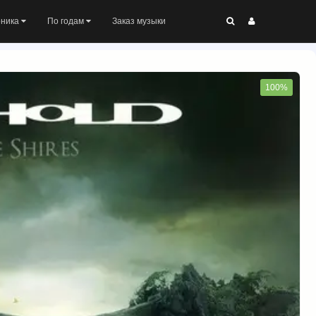
оника
По годам
Заказ музыки
100%