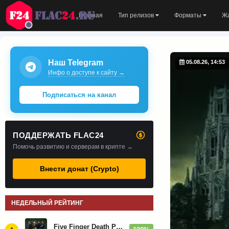
Главная
Тип релизов
Форматы
Ж
Наш Telegram
05.08.26, 14:53
Инфо о доступе к сайту →
Подписаться на канал
ПОДДЕРЖАТЬ FLAC24
Помочь развитию и серверам в крипте →
Внести донат (Crypto)
НЕДЕЛЬНЫЙ РЕЙТИНГ
Five Finger Death Punch - Дискография (2008-2026)