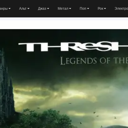
анры
Альт
Джаз
Метал
Поп
Рок
Электр