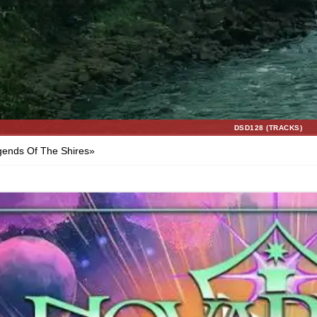
DSD128 (TRACKS)
ends Of The Shires»