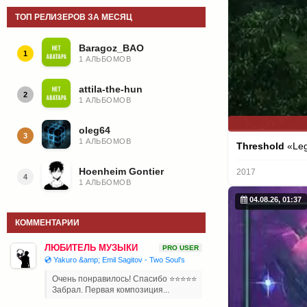
ТОП РЕЛИЗЕРОВ ЗА МЕСЯЦ
Baragoz_BAO
1
1 АЛЬБОМОВ
attila-the-hun
2
1 АЛЬБОМОВ
oleg64
3
1 АЛЬБОМОВ
Threshold
«Leg
Hoenheim Gontier
2017
4
1 АЛЬБОМОВ
04.08.26, 01:37
КОММЕНТАРИИ
ЛЮБИТЕЛЬ МУЗЫКИ
PRO USER
💿 Yakuro &amp; Emil Sagitov - Two Soul's
Очень понравилось! Спасибо ⭐⭐⭐⭐⭐
Забрал. Первая композиция...