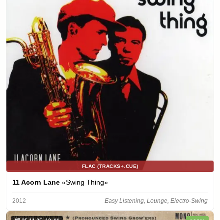
FLAC (TRACKS+.CUE)
11 Acorn Lane
«Swing Thing»
2012
Easy Listening, Lounge, Electro-Swing