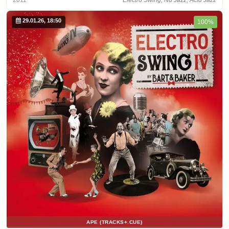
2011
Electro Swing, Nu Jazz, Acid Jazz
29.01.26, 18:50
100%
APE (TRACKS+.CUE)