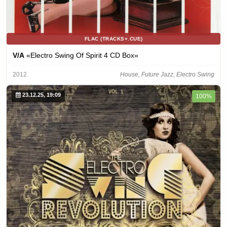
FLAC (TRACKS+.CUE)
V/A
«Electro Swing Of Spirit 4 CD Box»
2012
House, Future Jazz, Electro Swing
23.12.25, 19:09
100%