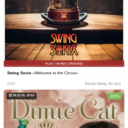
FLAC / HI-RES (TRACKS)
Swing Sonix
«Welcome to the Circus»
2025
Electro Swing, Nu Jazz
28.10.25, 18:53
100%