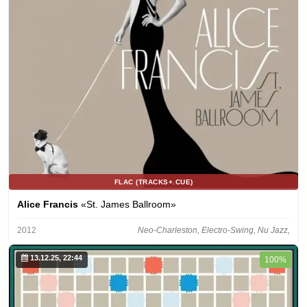
FLAC (TRACKS+.CUE)
Alice Francis
«St. James Ballroom»
2012
Neo-Charleston, Electro-Swing, Nu Jazz,
13.12.25, 22:44
100%