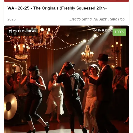
V/A
«20x25 - The Originals (Freshly Squeezed 20th»
2025
Electro Swing, Nu Jazz, Retro Pop,
20.11.25, 10:49
100%