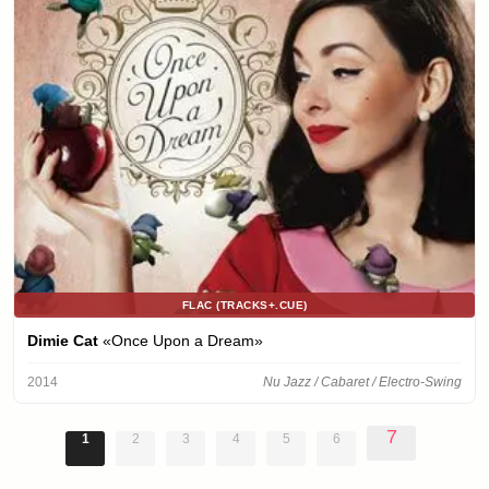
FLAC (TRACKS+.CUE)
Dimie Cat
«Once Upon a Dream»
2014
Nu Jazz / Cabaret / Electro-Swing
7
1
2
3
4
5
6