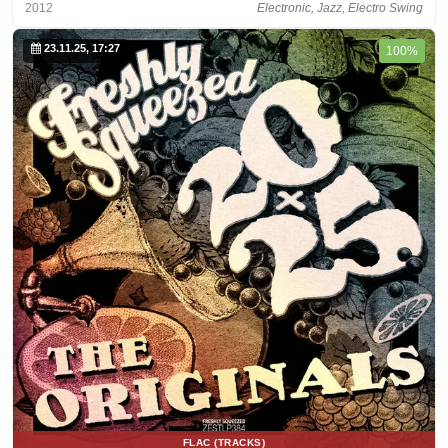
2012
Electronic, Jazz, Electro Swing
23.11.25, 17:27
100%
FLAC (TRACKS)