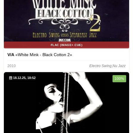
FLAC (IMAGE+.CUE)
V/A
«White Mink - Black Cotton 2»
2010
Electro Swing,Nu Jazz
18.12.25, 18:52
100%