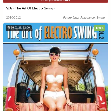
FLAC (TRACKS+.CUE)
V/A
«The Art Of Electro Swing»
2010/2012
Future Jazz, Jazzdance, Swing
16.01.26, 22:00
100%