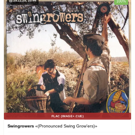
25.11.25, 10:44
100%
FLAC (IMAGE+.CUE)
Swingrowers
«(Pronounced Swing Grow'ers)»