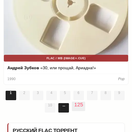
FLAC / MB (IMAGE+.CUE)
Андрей Зубков
«30, или прощай, Ариадна!»
1990
Pop
1
2
3
4
5
6
7
8
9
125
10
...
РУССКИЙ FLAC ТОРРЕНТ