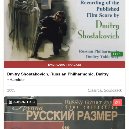
5.1
DVD-AUDIO (TRACKS)
Dmitry Shostakovich, Russian Philharmonic, Dmitry
«Hamlet»
2005
Classical, Soundtrack
05.08.26, 11:13
0%