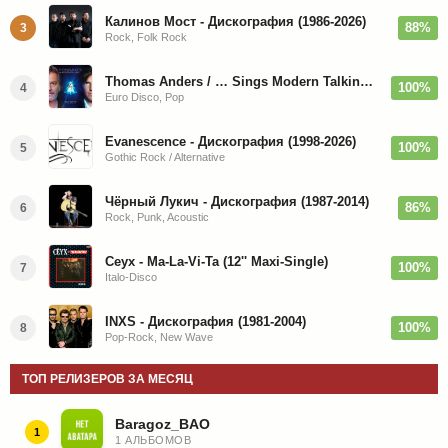
Калинов Мост - Дискография (1986-2026)
88%
3
Rock, Folk Rock
Thomas Anders / … Sings Modern Talking: The Best hi-res
100%
4
Euro Disco, Pop
Evanescence - Дискография (1998-2026)
100%
5
Gothic Rock / Alternative
Чёрный Лукич - Дискография (1987-2014)
86%
6
Rock, Punk, Acoustic
Ceyx - Ma-La-Vi-Ta (12'' Maxi-Single)
100%
7
Italo-Disco
INXS - Дискография (1981-2004)
100%
8
Pop-Rock, New Wave
ТОП РЕЛИЗЕРОВ ЗА МЕСЯЦ
Baragoz_BAO
1
1 АЛЬБОМОВ