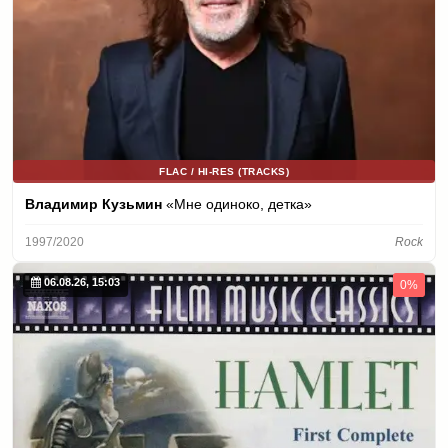
FLAC / HI-RES (TRACKS)
Владимир Кузьмин
«Мне одиноко, детка»
1997/2020
Rock
06.08.26, 15:03
0%