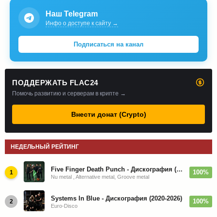
Наш Telegram
Инфо о доступе к сайту →
Подписаться на канал
ПОДДЕРЖАТЬ FLAC24
Помочь развитию и серверам в крипте →
Внести донат (Crypto)
НЕДЕЛЬНЫЙ РЕЙТИНГ
Five Finger Death Punch - Дискография (2008-2026)
100%
1
Nu metal , Alternative metal, Groove metal
Systems In Blue - Дискография (2020-2026)
100%
2
Euro-Disco