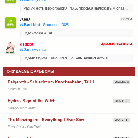
Раз уж есть дискография INXS, просьба выложить Michael...
Женя
ГОСТИ
💿 Band-Maid - Scooooop - 2025
Здесь тоже ALAC...
dsdbot
АДМИНИСТРАТОРЫ
💿 Заказ музыки
Здравствуйте, Hardwired...To Self-Destruct есть в...
ОЖИДАЕМЫЕ АЛЬБОМЫ
Balgeroth - Schlacht um Knochenheim, Teil 1
2026-10-30
Death 'n' Roll
Hydra - Sign of the Witch
2026-11-01
Heavy/Doom Metal
The Menzingers - Everything I Ever Saw
2026-07-17
Punk Rock / Pop Punk