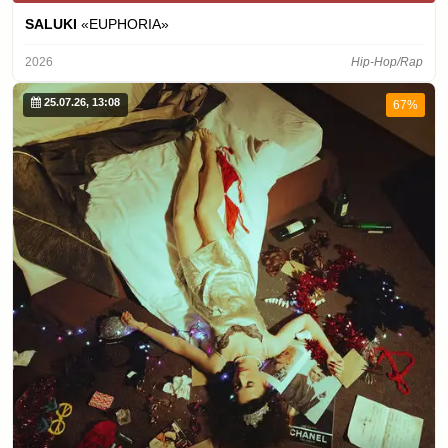
SALUKI
«EUPHORIA»
2026
Hip-Hop/Rap
25.07.26, 13:08
67%