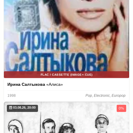
FLAC / CASSETTE (IMAGE+.CUE)
Ирина Салтыкова
«Алиса»
1998
Pop, Electronic, Europop
03.08.26, 20:00
0%