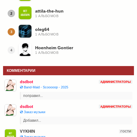
attila-the-hun
2
1 АЛЬБОМОВ
oleg64
3
1 АЛЬБОМОВ
Hoenheim Gontier
4
1 АЛЬБОМОВ
КОММЕНТАРИИ
dsdbot
АДМИНИСТРАТОРЫ
💿 Band-Maid - Scooooop - 2025
поправил...
dsdbot
АДМИНИСТРАТОРЫ
💿 Заказ музыки
Добавил...
VYKHIN
ГОСТИ
💿 Заказ музыки