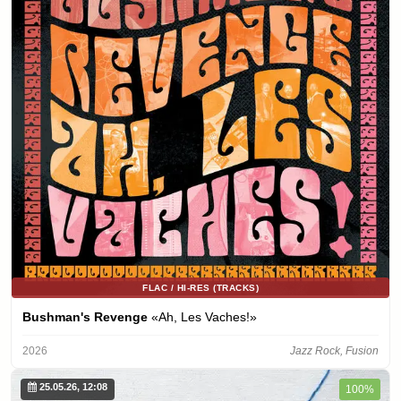
FLAC / HI-RES (TRACKS)
Bushman's Revenge
«Ah, Les Vaches!»
2026
Jazz Rock, Fusion
25.05.26, 12:08
100%