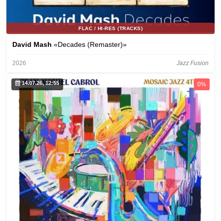
FLAC / HI-RES (TRACKS)
David Mash
«Decades (Remaster)»
2026
Jazz Fusion
14.07.26, 12:55
0%