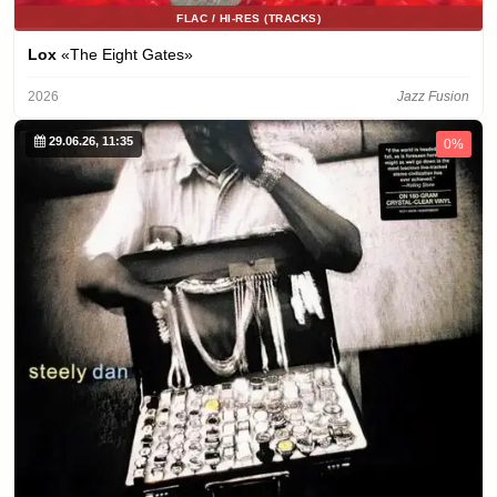
FLAC / HI-RES (TRACKS)
Lox
«The Eight Gates»
2026
Jazz Fusion
29.06.26, 11:35
0%