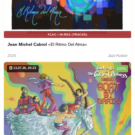
FLAC / HI-RES (TRACKS)
Jean Michel Cabrol
«El Ritmo Del Alma»
2026
Jazz Fusion
13.07.26, 20:23
100%