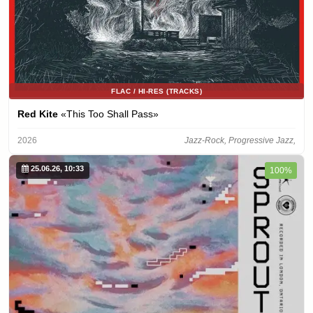
FLAC / HI-RES (TRACKS)
Red Kite
«This Too Shall Pass»
2026
Jazz-Rock, Progressive Jazz,
25.06.26, 10:33
100%