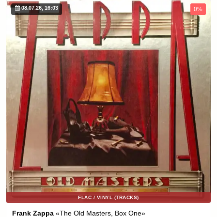
08.07.26, 16:03
0%
FLAC / VINYL (TRACKS)
Frank Zappa
«The Old Masters, Box One»