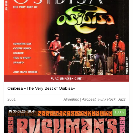
FLAC (IMAGE+.CUE)
Osibisa
«The Very Best of Osibisa»
2001
Afroethno | Afrobeat | Funk Rock | Jazz
30.05.26, 18:44
100%