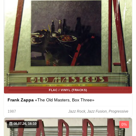
FLAC / VINYL (TRACKS)
Frank Zappa
«The Old Masters, Box Three»
1987
Jazz Rock, Jazz Fusion, Progressive
08.07.26, 16:10
0%