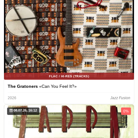
FLAC / HI-RES (TRACKS)
The Gratoners
«Can You Feel It?»
2026
Jazz Fusion
08.07.26, 16:12
0%