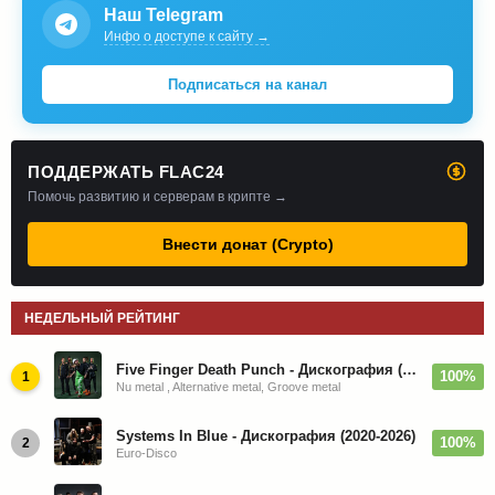
Наш Telegram
Инфо о доступе к сайту →
Подписаться на канал
ПОДДЕРЖАТЬ FLAC24
Помочь развитию и серверам в крипте →
Внести донат (Crypto)
НЕДЕЛЬНЫЙ РЕЙТИНГ
Five Finger Death Punch - Дискография (2008-2026)
100%
1
Nu metal , Alternative metal, Groove metal
Systems In Blue - Дискография (2020-2026)
100%
2
Euro-Disco