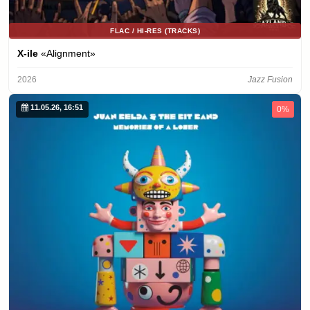
FLAC / HI-RES (TRACKS)
X-ile
«Alignment»
2026
Jazz Fusion
11.05.26, 16:51
0%