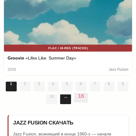
FLAC / HI-RES (TRACKS)
Groovin
«Lifes Like: Summer Day»
2026
Jazz Fusion
1
2
3
4
5
6
7
8
9
16
10
...
JAZZ FUSION СКАЧАТЬ
Jazz Fusion, возникший в конце 1960-х — начале