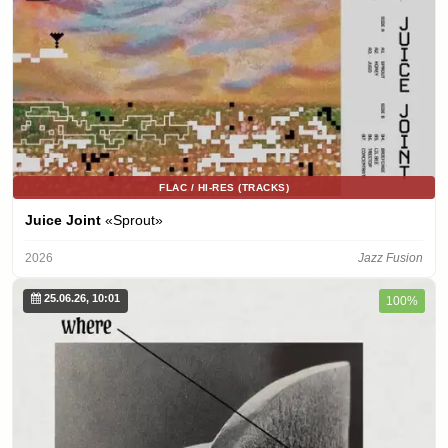
FLAC / HI-RES (TRACKS)
Juice Joint
«Sprout»
2026
Jazz Fusion
25.06.26, 10:01
100%