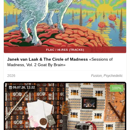
FLAC / HI-RES (TRACKS)
Janek van Laak & The Circle of Madness
«Sessions of
Madness, Vol. 2 Goat By Brain»
2026
Fusion, Psychedelic
09.07.26, 11:22
100%