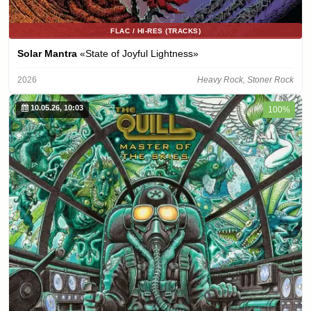
FLAC / HI-RES (TRACKS)
Solar Mantra
«State of Joyful Lightness»
2026
Heavy Rock, Stoner Rock
10.05.26, 10:03
100%