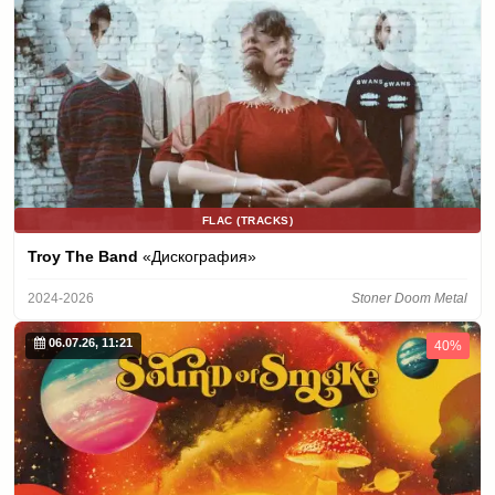
FLAC (TRACKS)
Troy The Band
«Дискография»
2024-2026
Stoner Doom Metal
06.07.26, 11:21
40%