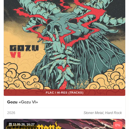
FLAC / HI-RES (TRACKS)
Gozu
«Gozu VI»
2026
Stoner Metal, Hard Rock
12.05.26, 16:27
0%