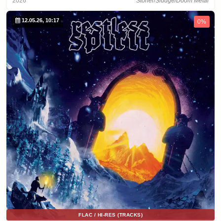
2026
Stoner/Sludge/Doom Metal
12.05.26, 10:17
0%
FLAC / HI-RES (TRACKS)