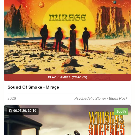
FLAC / HI-RES (TRACKS)
Sound Of Smoke
«Mirage»
2026
Psychedelic Stoner / Blues Rock
06.07.26, 10:10
100%