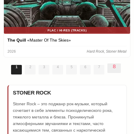
FLAC / HI-RES (TRACKS)
The Quill
«Master Of The Skies»
2026
Hard Rock, Stoner Metal
8
1
2
3
4
5
6
7
STONER ROCK
Stoner Rock – это поджанр рок-музыки, который
сочетает в себе элементы психоделического рока,
тяжелого металла и блюза. Проникнутый
атмосферными звучаниями и текстами, часто
касающимися тем, связанных с наркотической