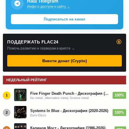
Наш Telegram
Инфо о доступе к сайту →
Подписаться на канал
ПОДДЕРЖАТЬ FLAC24
Помочь развитию и серверам в крипте →
Внести донат (Crypto)
НЕДЕЛЬНЫЙ РЕЙТИНГ
Five Finger Death Punch - Дискография (2008-2026)
100%
1
Nu metal , Alternative metal, Groove metal
Systems In Blue - Дискография (2020-2026)
100%
2
Euro-Disco
Калинов Мост - Дискография (1986-2026)