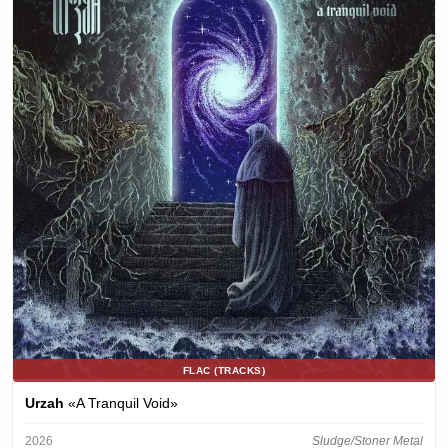
FLAC (TRACKS)
Urzah
«A Tranquil Void»
2026
Sludge/Stoner Metal