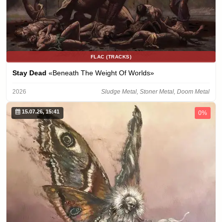
FLAC (TRACKS)
Stay Dead
«Beneath The Weight Of Worlds»
2026
Sludge Metal, Stoner Metal, Doom Metal
15.07.26, 15:41
0%