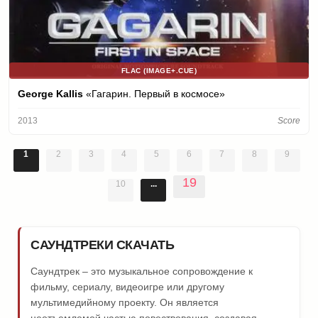
FLAC (IMAGE+.CUE)
George Kallis
«Гагарин. Первый в космосе»
2013
Score
1
2
3
4
5
6
7
8
9
19
10
...
САУНДТРЕКИ СКАЧАТЬ
Саундтрек – это музыкальное сопровождение к
фильму, сериалу, видеоигре или другому
мультимедийному проекту. Он является