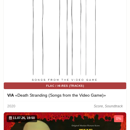
FLAC / HI-RES (TRACKS)
V/A
«Death Stranding (Songs from the Video Game)»
2020
Score, Soundtrack
11.07.26, 19:50
0%