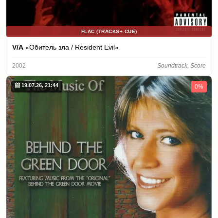
FLAC (TRACKS+.CUE)
V/A
«Обитель зла / Resident Evil»
2002
Soundtrack, Score
19.07.26, 21:44
0%