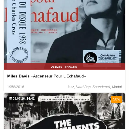
DSD256 (TRACKS)
Miles Davis
«Ascenseur Pour L'Echafaud»
1958/2016
Jazz, Hard Bop, Soundtrack, Modal
03.07.26, 14:41
50%