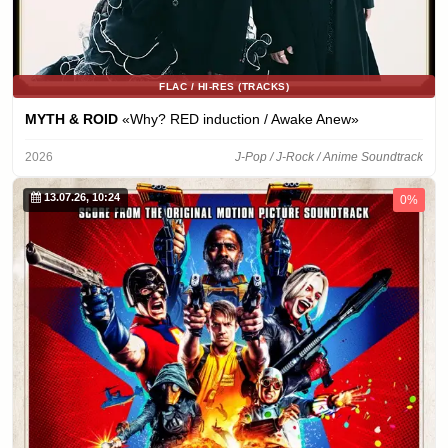
FLAC / HI-RES (TRACKS)
MYTH & ROID
«Why? RED induction / Awake Anew»
2026
J-Pop / J-Rock / Anime Soundtrack
13.07.26, 10:24
0%