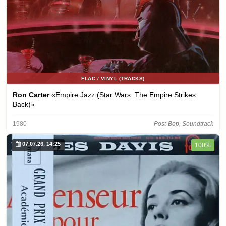
FLAC / VINYL (TRACKS)
Ron Carter
«Empire Jazz (Star Wars: The Empire Strikes
Back)»
1980
Post-Bop, Soundtrack
07.07.26, 14:25
100%