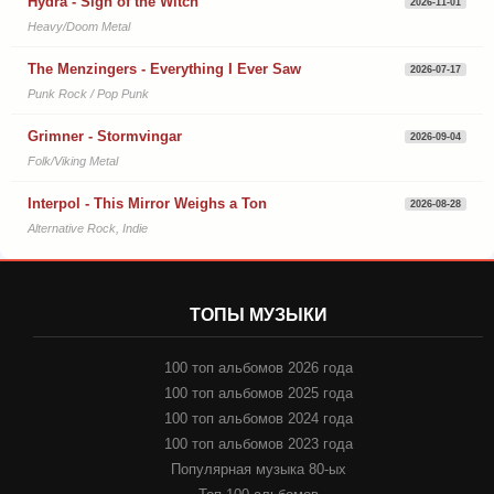
Hydra - Sign of the Witch
2026-11-01
Heavy/Doom Metal
The Menzingers - Everything I Ever Saw
2026-07-17
Punk Rock / Pop Punk
Grimner - Stormvingar
2026-09-04
Folk/Viking Metal
Interpol - This Mirror Weighs a Ton
2026-08-28
Alternative Rock, Indie
ТОПЫ МУЗЫКИ
100 топ альбомов 2026 года
100 топ альбомов 2025 года
100 топ альбомов 2024 года
100 топ альбомов 2023 года
Популярная музыка 80-ых