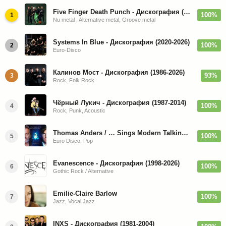
Five Finger Death Punch - Дискография (2008-2026)
100%
1
Nu metal , Alternative metal, Groove metal
Systems In Blue - Дискография (2020-2026)
100%
2
Euro-Disco
Калинов Мост - Дискография (1986-2026)
93%
3
Rock, Folk Rock
Чёрный Лукич - Дискография (1987-2014)
100%
4
Rock, Punk, Acoustic
Thomas Anders / … Sings Modern Talking: The Best hi-res
100%
5
Euro Disco, Pop
Evanescence - Дискография (1998-2026)
100%
6
Gothic Rock / Alternative
Emilie-Claire Barlow
100%
7
Jazz, Vocal Jazz
INXS - Дискография (1981-2004)