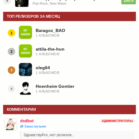
100%
8
Pop-Rock, New Wave
ТОП РЕЛИЗЕРОВ ЗА МЕСЯЦ
Baragoz_BAO
1
1 АЛЬБОМОВ
attila-the-hun
2
1 АЛЬБОМОВ
oleg64
3
1 АЛЬБОМОВ
Hoenheim Gontier
4
1 АЛЬБОМОВ
КОММЕНТАРИИ
dsdbot
АДМИНИСТРАТОРЫ
💿 Заказ музыки
Здравствуйте, нет релизов...