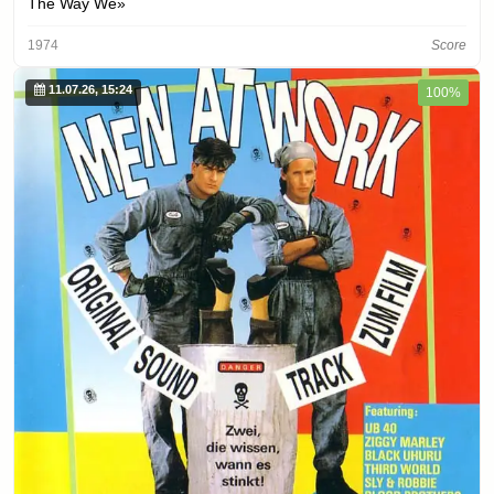
The Way We»
1974
Score
11.07.26, 15:24
100%