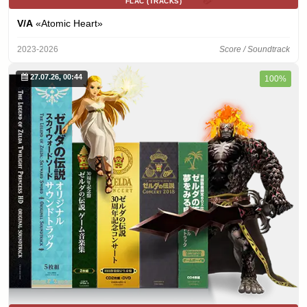
FLAC (TRACKS)
V/A
«Atomic Heart»
2023-2026
Score / Soundtrack
27.07.26, 00:44
100%