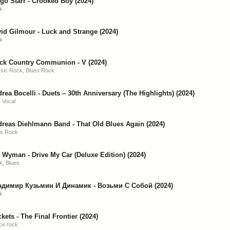
go Starr - Crooked Boy (2024)
k
id Gilmour - Luck and Strange (2024)
k
ck Country Communion - V (2024)
ssic Rock, Blues Rock
rea Bocelli - Duets – 30th Anniversary (The Highlights) (2024)
 Vocal
reas Diehlmann Band - That Old Blues Again (2024)
es Rock
l Wyman - Drive My Car (Deluxe Edition) (2024)
k, Blues
адимир Кузьмин И Динамик - Возьми С Собой (2024)
k
kets - The Final Frontier (2024)
ce rock