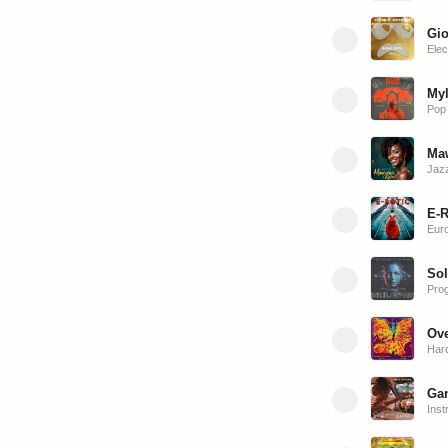
Gio
Elec
Myl
Pop
Maw
Jaz
E-R
Eur
Sol
Pro
Ove
Har
Gan
Inst