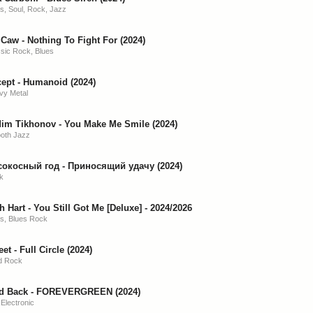
s, Soul, Rock, Jazz
Caw - Nothing To Fight For (2024)
sic Rock, Blues
ept - Humanoid (2024)
vy Metal
im Tikhonov - You Make Me Smile (2024)
oth Jazz
сокосный год - Приносящий удачу (2024)
k
h Hart - You Still Got Me [Deluxe] - 2024/2026
s, Blues Rock
et - Full Circle (2024)
d Rock
id Back - FOREVERGREEN (2024)
Electronic