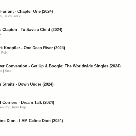
 Farrant - Chapter One (2024)
s, Blues Rock
c Clapton - To Save a Child (2024)
k
k Knopfler - One Deep River (2024)
 Folk
ver Convention - Get Up & Boogie: The Worldwide Singles (2024)
o | Soul
e Straits - Down Under (2024)
k
ll Corners - Dream Talk (2024)
am Pop, Indie Pop
ine Dion - I AM Celine Dion (2024)