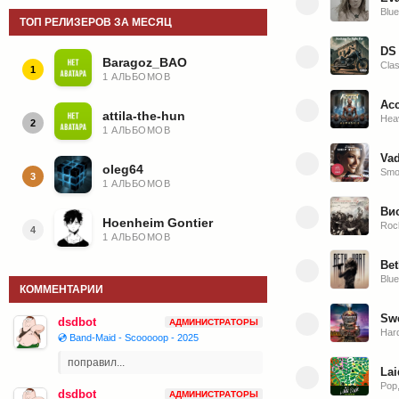
Blue
ТОП РЕЛИЗЕРОВ ЗА МЕСЯЦ
DS 
Baragoz_BAO
Clas
1
1 АЛЬБОМОВ
Acc
attila-the-hun
Hea
2
1 АЛЬБОМОВ
Vad
oleg64
Smo
3
1 АЛЬБОМОВ
Ви
Hoenheim Gontier
Roc
4
1 АЛЬБОМОВ
Bet
Blue
КОММЕНТАРИИ
Swe
dsdbot
АДМИНИСТРАТОРЫ
Har
💿 Band-Maid - Scooooop - 2025
поправил...
La
Pop,
dsdbot
АДМИНИСТРАТОРЫ