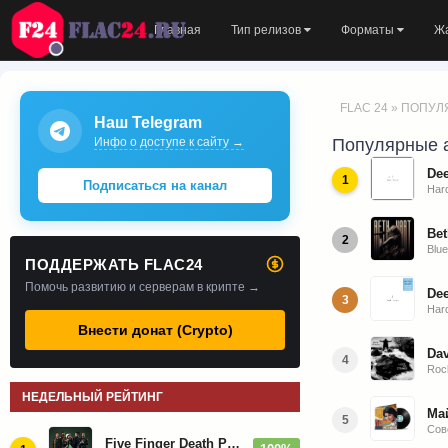
Главная
Тип релизов
Форматы
Ж
FLAC 24
» ПОПУЛ
Наш Telegram
Инфо о доступе к сайту →
Популярные а
Dee
1
Подписаться на канал
Har
Bet
2
Blu
ПОДДЕРЖАТЬ FLAC24
Помочь развитию и серверам в крипте →
Dee
3
Har
Внести донат (Crypto)
Dav
4
Roc
НЕДЕЛЬНЫЙ РЕЙТИНГ
Май
5
Сов
Five Finger Death Punch - Дискография (2008-2026)