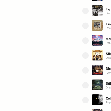
Taj
Blue
Eri
Roc
Mar
Pop,
Sil
Disc
Dir
roc
Sti
Dre
Cel
Pop