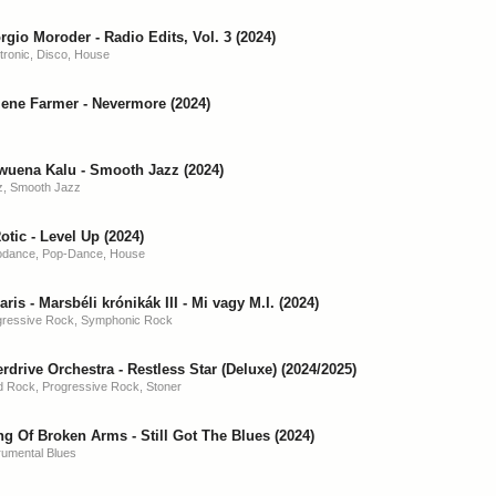
rgio Moroder - Radio Edits, Vol. 3 (2024)
tronic, Disco, House
ene Farmer - Nevermore (2024)
uena Kalu - Smooth Jazz (2024)
z, Smooth Jazz
otic - Level Up (2024)
odance, Pop-Dance, House
aris - Marsbéli krónikák III - Mi vagy M.I. (2024)
gressive Rock, Symphonic Rock
rdrive Orchestra - Restless Star (Deluxe) (2024/2025)
d Rock, Progressive Rock, Stoner
g Of Broken Arms - Still Got The Blues (2024)
rumental Blues