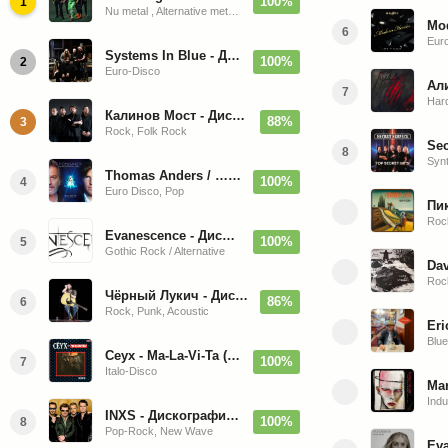
100%
1
Nu metal , Alternative metal, Groove metal
Mod
6
Eur
Systems In Blue - Дискография (2020-2026)
100%
2
Euro-Disco
Али
7
Har
Калинов Мост - Дискография (1986-2026)
88%
3
Rock, Folk Rock
Sec
8
Syn
Thomas Anders / … Sings Modern Talking: The Best hi-res
100%
4
Euro Disco, Pop
Пик
Roc
Evanescence - Дискография (1998-2026)
100%
5
Gothic Rock / Alternative
Dav
Roc
Чёрный Лукич - Дискография (1987-2014)
86%
6
Rock, Punk, Acoustic
Eri
Blu
Ceyx - Ma-La-Vi-Ta (12'' Maxi-Single)
100%
7
Italo-Disco
Mar
Indu
INXS - Дискография (1981-2004)
100%
8
Pop-Rock, New Wave
Eva