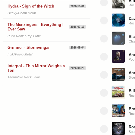
Rin
Roc
Hydra - Sign of the Witch
2026-11-01
Heavy/Doom Metal
Dav
Roc
The Menzingers - Everything I
2026-07-17
Ever Saw
Punk Rock / Pop Punk
Bla
Cla
Grimner - Stormvingar
2026-09-04
And
Folk/Viking Metal
Pop,
Interpol - This Mirror Weighs a
2026-08-28
Ton
And
Alternative Rock, Indie
Blu
Bil
Roc
Вл
Roc
Roc
Spa