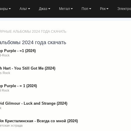
анры
Альт
Джаз
Метал
Поп
Рок
Электр
ЯРНЫЕ АЛЬБОМЫ 2024 ГОДА СКАЧАТЬ
льбомы 2024 года скачать
p Purple - =1 (2024)
d-Rock
h Hart - You Still Got Me (2024)
es Rock
p Purple - = 1 (2024)
d Rock
id Gilmour - Luck and Strange (2024)
k
я Кристалинская - Всегда со мной (2024)
етская эстрада