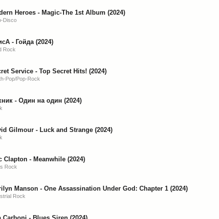
ern Heroes - Magic-The 1st Album (2024)
o-Disco
сА - Гойда (2024)
d Rock
ret Service - Top Secret Hits! (2024)
th-Pop/Pop-Rock
ник - Один на один (2024)
k
id Gilmour - Luck and Strange (2024)
k
c Clapton - Meanwhile (2024)
es Rock
ilyn Manson - One Assassination Under God: Chapter 1 (2024)
strial Rock
 Carboni - Blues Siren (2024)