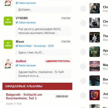
💿 Заказ музыки
Chr
Добавил...
Pop
VYKHIN
ГОСТИ
Chr
💿 Заказ музыки
Blu
Раз уж есть дискография INXS,
просьба выложить Michael...
The
Blu
Женя
ГОСТИ
💿 Band-Maid - Scooooop - 2025
Ари
Здесь тоже ALAC...
Hea
dsdbot
АДМИНИСТРАТОРЫ
Mar
💿 Заказ музыки
Rock
Здравствуйте, Hardwired...To Self-
Destruct есть в...
Bor
Pop,
ОЖИДАЕМЫЕ АЛЬБОМЫ
Jud
Balgeroth - Schlacht um
2026-10-30
Hea
Knochenheim, Teil 1
Death 'n' Roll