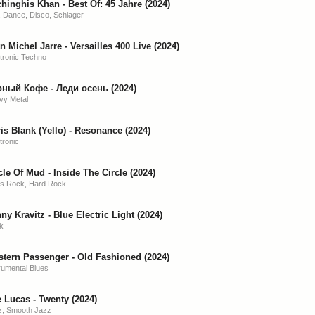
hinghis Khan - Best Of: 45 Jahre (2024)
 Dance, Disco, Schlager
n Michel Jarre - Versailles 400 Live (2024)
tronic Techno
ный Кофе - Леди осень (2024)
vy Metal
is Blank (Yello) - Resonance (2024)
tronic
cle Of Mud - Inside The Circle (2024)
es Rock, Hard Rock
ny Kravitz - Blue Electric Light (2024)
k
tern Passenger - Old Fashioned (2024)
rumental Blues
 Lucas - Twenty (2024)
z, Smooth Jazz