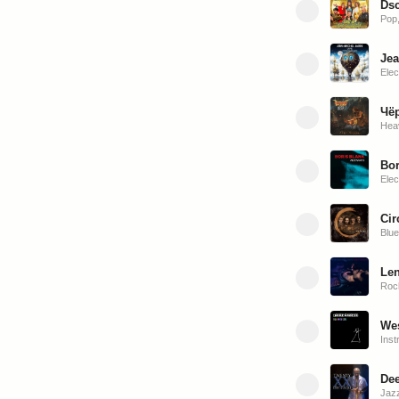
Dsc
Pop,
Jea
Elec
Чёр
Hea
Bor
Elec
Cir
Blu
Len
Roc
Wes
Inst
Dee
Jaz