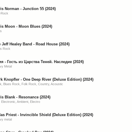
is Norman - Junction 55 (2024)
-Rock
is Moon - Moon Blues (2024)
es
 Jeff Healey Band - Road House (2024)
es Rock
я - Гость из Царства Теней. Наследие (2024)
vy Metal
k Knopfler - One Deep River (Deluxe Edition) (2024)
, Blues Rock, Folk Rock, Country, Acoustic
is Blank - Resonance (2024)
 Electronic, Ambient, Electro
as Priest - Invincible Shield (Deluxe Edition) (2024)
vy metal