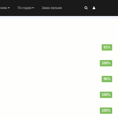
оника
По годам
Заказ музыки
91%
100%
96%
100%
100%