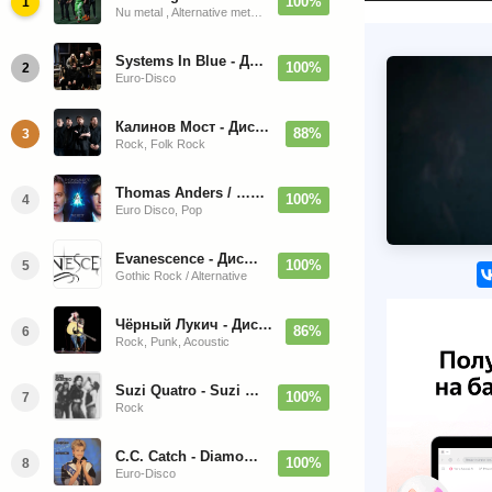
100%
1
Nu metal , Alternative metal, Groove metal
Systems In Blue - Дискография (2020-2026)
100%
2
Euro-Disco
Калинов Мост - Дискография (1986-2026)
88%
3
Rock, Folk Rock
Thomas Anders / … Sings Modern Talking: The Best hi-res
100%
4
Euro Disco, Pop
Evanescence - Дискография (1998-2026)
100%
5
Gothic Rock / Alternative
Чёрный Лукич - Дискография (1987-2014)
86%
6
Rock, Punk, Acoustic
Suzi Quatro - Suzi Quatro (Bonus Tracks, Remaster) 1973/2022
100%
7
Rock
C.C. Catch - Diamonds. Her Greatest Hits 1988
100%
8
Euro-Disco