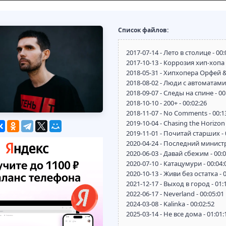
Список файлов:
2017-07-14 - Лето в столице - 00:
2017-10-13 - Коррозия хип-хопа -
2018-05-31 - Хипхопера Орфей &
2018-08-02 - Люди с автоматами 
2018-09-07 - Следы на спине - 00
2018-10-10 - 200+ - 00:02:26
2018-11-07 - No Comments - 00:1
2019-10-04 - Chasing the Horizon 
2019-11-01 - Почитай старших - 
2020-04-24 - Последний министр
2020-06-03 - Давай сбежим - 00:0
2020-07-10 - Катацумури - 00:04:
2020-10-13 - Живи без остатка - 0
2021-12-17 - Выход в город - 01:
2022-06-17 - Neverland - 00:05:01
2024-03-08 - Kalinka - 00:02:52
2025-03-14 - Не все дома - 01:01: