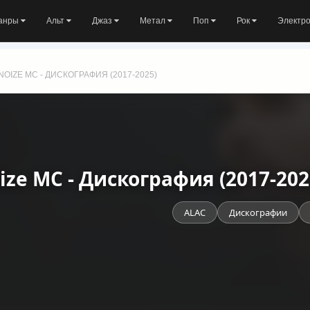
анры
Альт
Джаз
Метал
Поп
Рок
Электр
NOIZE MC - ДИСКОГРАФИЯ (2017-2025)
ize MC - Дискография (2017-202
ALAC
Дискографии