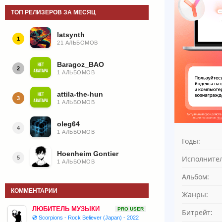
ТОП РЕЛИЗЕРОВ ЗА МЕСЯЦ
latsynth
1
21 АЛЬБОМОВ
Baragoz_BAO
2
1 АЛЬБОМОВ
attila-the-hun
3
1 АЛЬБОМОВ
oleg64
4
1 АЛЬБОМОВ
Годы:
Hoenheim Gontier
Исполнител
5
1 АЛЬБОМОВ
Альбом:
КОММЕНТАРИИ
Жанры:
ЛЮБИТЕЛЬ МУЗЫКИ
PRO USER
Битрейт:
💿 Scorpions - Rock Believer (Japan) - 2022