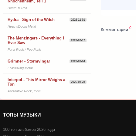
Knochenheim, Teil 1
Death 'n' Roll
Hydra - Sign of the Witch
2026-11-01
Heavy/Doom Metal
0
Комментарии
The Menzingers - Everything I
2026-07-17
Ever Saw
Punk Rock / Pop Punk
Grimner - Stormvingar
2026-09-04
Folk/Viking Metal
Interpol - This Mirror Weighs a
2026-08-28
Ton
Alternative Rock, Indie
ТОПЫ МУЗЫКИ
100 топ альбомов 2026 года