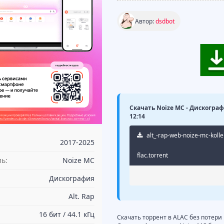
Автор:
dsdbot
Скачать Noize MC - Дискографи
12:14
alt_-rap-web-noize-mc-kollek
2017-2025
flac.torrent
ь:
Noize MC
Дискография
Alt. Rap
16 бит / 44.1 кГц
Скачать торрент в ALAC без потери