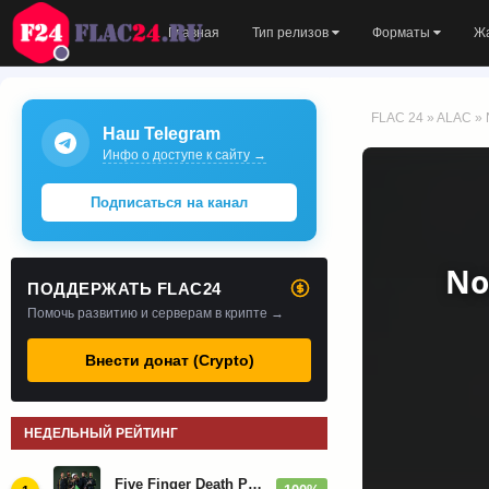
Главная
Тип релизов
Форматы
Ж
FLAC 24
»
ALAC
» 
Наш Telegram
Инфо о доступе к сайту →
Подписаться на канал
No
ПОДДЕРЖАТЬ FLAC24
Помочь развитию и серверам в крипте →
Внести донат (Crypto)
НЕДЕЛЬНЫЙ РЕЙТИНГ
Five Finger Death Punch - Дискография (2008-2026)