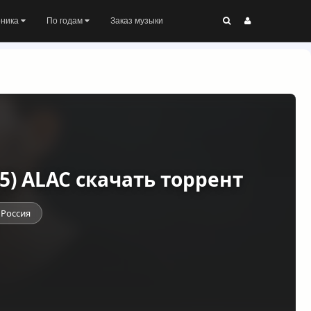
оника
По годам
Заказ музыки
5) ALAC скачать торрент
Россия