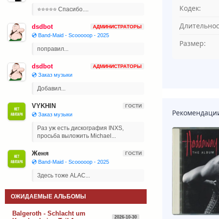
Кодек:
⭐⭐⭐⭐⭐ Спасибо....
Длительнос
dsdbot
АДМИНИСТРАТОРЫ
💿 Band-Maid - Scooooop - 2025
Размер:
поправил...
dsdbot
АДМИНИСТРАТОРЫ
💿 Заказ музыки
Добавил...
VYKHIN
ГОСТИ
Рекомендаци
💿 Заказ музыки
Раз уж есть дискография INXS,
просьба выложить Michael...
Женя
ГОСТИ
💿 Band-Maid - Scooooop - 2025
Здесь тоже ALAC...
ОЖИДАЕМЫЕ АЛЬБОМЫ
Balgeroth - Schlacht um
2026-10-30