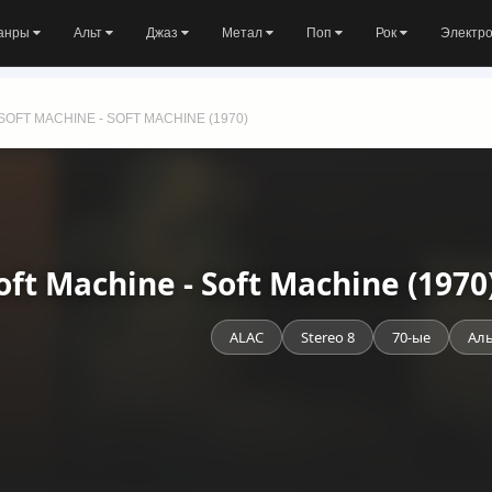
анры
Альт
Джаз
Метал
Поп
Рок
Электр
SOFT MACHINE - SOFT MACHINE (1970)
oft Machine - Soft Machine (197
ALAC
Stereo 8
70-ые
Ал