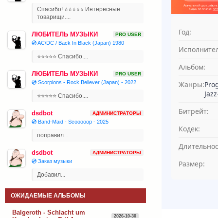
Спасибо! ⭐⭐⭐⭐⭐ Интересные
товарищи....
Год:
ЛЮБИТЕЛЬ МУЗЫКИ
PRO USER
💿 AC/DC / Back In Black (Japan) 1980
Исполнител
⭐⭐⭐⭐⭐ Спасибо....
Альбом:
ЛЮБИТЕЛЬ МУЗЫКИ
PRO USER
💿 Scorpions - Rock Believer (Japan) - 2022
Жанры:
Pro
Jazz
⭐⭐⭐⭐⭐ Спасибо....
Битрейт:
dsdbot
АДМИНИСТРАТОРЫ
💿 Band-Maid - Scooooop - 2025
Кодек:
поправил...
Длительнос
dsdbot
АДМИНИСТРАТОРЫ
💿 Заказ музыки
Размер:
Добавил...
ОЖИДАЕМЫЕ АЛЬБОМЫ
Balgeroth - Schlacht um
2026-10-30