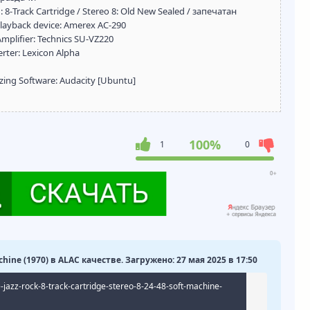
8-Track Cartridge / Stereo 8: Old New Sealed / запечатан
ayback device: Amerex AC-290
lifier: Technics SU-VZ220
rter: Lexicon Alpha
ng Software: Audacity [Ubuntu]
100%
1
0
chine (1970) в ALAC качестве. Загружено: 27 мая 2025 в 17:50
jazz-rock-8-track-cartridge-stereo-8-24-48-soft-machine-