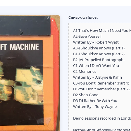
Список файлов:
A1-That's How Much I Need You
A2-Save Yourself
Written By – Robert Wyatt
A3-I Should've Known (Part 1)
B1-I Should've Known (Part 2)
B2-Jet-Propelled Photograph-
C1-When I Don't Want You
C2-Memories
Written By – Alstyne & Kahn
C3-You Don't Remember (Part 1)
D1-You Don't Remember (Part 2)
D2-She's Gone-
D3-I'd Rather Be With You
Written By – Tony Wayne
Demo sessions recorded in Londo
Источник оцифровки: автором