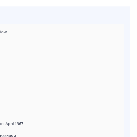
 Now
n, April 1967
 раздачи