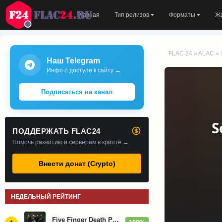
Главная
Тип релизов
Форматы
Ж
FLAC 24
»
ALAC
» 
Наш Telegram
Инфо о доступе к сайту →
Подписаться на канал
S
ПОДДЕРЖАТЬ FLAC24
Помочь развитию и серверам в крипте →
Внести донат (Crypto)
НЕДЕЛЬНЫЙ РЕЙТИНГ
Five Finger Death Punch - Дискография (2008-2026)