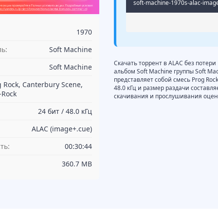
soft-machine-1970s-alac-image
1970
ь:
Soft Machine
Скачать торрент в ALAC без потери 
Soft Machine
альбом Soft Machine группы Soft Ma
представляет собой смесь Prog Rock,
g Rock, Canterbury Scene,
48.0 кГц и размер раздачи составля
-Rock
скачивания и прослушивания оцени
24 бит / 48.0 кГц
ALAC (image+.cue)
ть:
00:30:44
360.7 MB