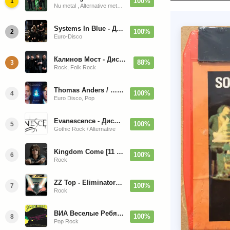
100%
1
Nu metal , Alternative metal, Groove metal
Systems In Blue - Дискография (2020-2026)
100%
2
Euro-Disco
Калинов Мост - Дискография (1986-2026)
88%
3
Rock, Folk Rock
Thomas Anders / … Sings Modern Talking: The Best hi-res
100%
4
Euro Disco, Pop
Evanescence - Дискография (1998-2026)
100%
5
Gothic Rock / Alternative
Kingdom Come [11 Albums] 1988-2009
100%
6
Rock
ZZ Top - Eliminator 1983
100%
7
Rock
ВИА Веселые Ребята - Любовь - Огромная Страна - 1974/2026
100%
8
Pop Rock