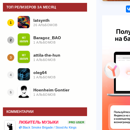
ТОП РЕЛИЗЕРОВ ЗА МЕСЯЦ
latsynth
1
26 АЛЬБОМОВ
Baragoz_BAO
2
1 АЛЬБОМОВ
attila-the-hun
3
1 АЛЬБОМОВ
oleg64
4
1 АЛЬБОМОВ
Hoenheim Gontier
5
1 АЛЬБОМОВ
КОММЕНТАРИИ
ЛЮБИТЕЛЬ МУЗЫКИ
PRO USER
💿 Black Smoke Brigade / Stood As Kings