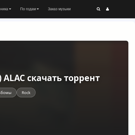
оника
По годам
Заказ музыки
0) ALAC скачать торрент
ьбомы
Rock