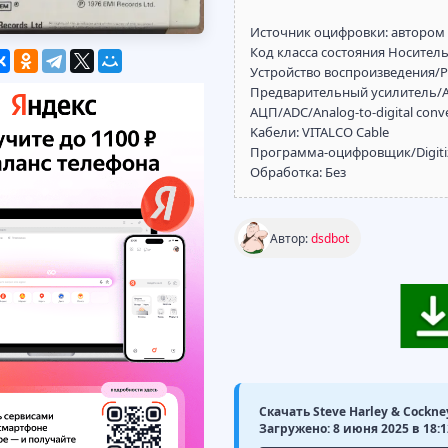
Источник оцифровки: автором
Код класса состояния Носитель: 8
Устройство воспроизведения/Pl
Предварительный усилитель/Amp
АЦП/ADC/Analog-to-digital conve
Kабели: VITALCO Cable
Программа-оцифровщик/Digitizi
Обработка: Без
Автор:
dsdbot
Скачать Steve Harley & Cockney
Загружено: 8 июня 2025 в 18:1