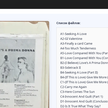
Список файлов:
A1-Seeking A Love
A2-GI Valentine
A3-Finally a card Came
A4-Too Much Tenderness
A5-Love Compared With You (Part
B1-Love Compared With You (Con
B2-(I Believe) Love’s A Prima Don
B3-Sidetrack II
B4-Seeking A Love (Part II)
B4-(If This is Love) Give Me More (
C1-(If This is Love) Give Me More
C2-Carry me Again
C3-Here Comes The Sun
C4-Innocent And Guilt (Part 1)
D1-Innocent And Guilt (Conclusio
D2-Is It True What They Say?