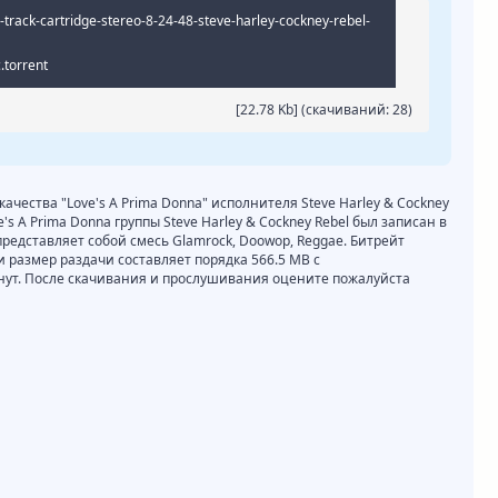
rack-cartridge-stereo-8-24-48-steve-harley-cockney-rebel-
.torrent
[22.78 Kb] (cкачиваний: 28)
качества "Love's A Prima Donna" исполнителя Steve Harley & Cockney
's A Prima Donna группы Steve Harley & Cockney Rebel был записан в
представляет собой смесь Glamrock, Doowop, Reggae. Битрейт
ц и размер раздачи составляет порядка 566.5 MB с
нут. После скачивания и прослушивания оцените пожалуйста