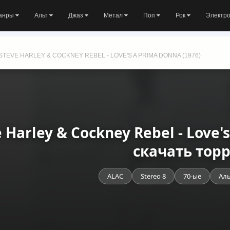
анры
Альт
Джаз
Метал
Поп
Рок
Электр
STEVE HARLEY & COCKNEY REBEL - LOVE'S A PRIMA DONNA (1976)
 Harley & Cockney Rebel - Love'
скачать тор
ALAC
Stereo 8
70-ые
Ал