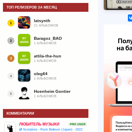
ТОП РЕЛИЗЕРОВ ЗА МЕСЯЦ
latsynth
1
21 АЛЬБОМОВ
Baragoz_BAO
2
1 АЛЬБОМОВ
attila-the-hun
3
1 АЛЬБОМОВ
oleg64
4
1 АЛЬБОМОВ
Hoenheim Gontier
5
1 АЛЬБОМОВ
КОММЕНТАРИИ
ЛЮБИТЕЛЬ МУЗЫКИ
PRO USER
💿 Scorpions - Rock Believer (Japan) - 2022