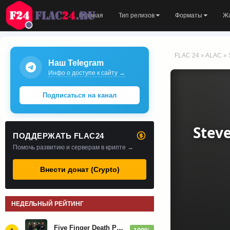
Главная
Тип релизов
Форматы
Ж
FLAC 24
»
ALAC
» 
Наш Telegram
Инфо о доступе к сайту →
Подписаться на канал
Steve
ПОДДЕРЖАТЬ FLAC24
Помочь развитию и серверам в крипте →
Внести донат (Crypto)
НЕДЕЛЬНЫЙ РЕЙТИНГ
Five Finger Death Punch - Дискография (2008-2026)