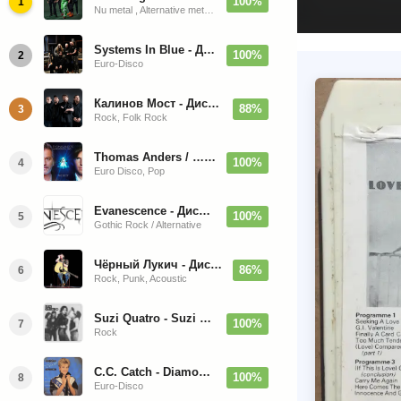
100%
1
Nu metal , Alternative metal, Groove metal
Systems In Blue - Дискография (2020-2026)
100%
2
Euro-Disco
Калинов Мост - Дискография (1986-2026)
88%
3
Rock, Folk Rock
Thomas Anders / … Sings Modern Talking: The Best hi-res
100%
4
Euro Disco, Pop
Evanescence - Дискография (1998-2026)
100%
5
Gothic Rock / Alternative
Чёрный Лукич - Дискография (1987-2014)
86%
6
Rock, Punk, Acoustic
Suzi Quatro - Suzi Quatro (Bonus Tracks, Remaster) 1973/2022
100%
7
Rock
C.C. Catch - Diamonds. Her Greatest Hits 1988
100%
8
Euro-Disco