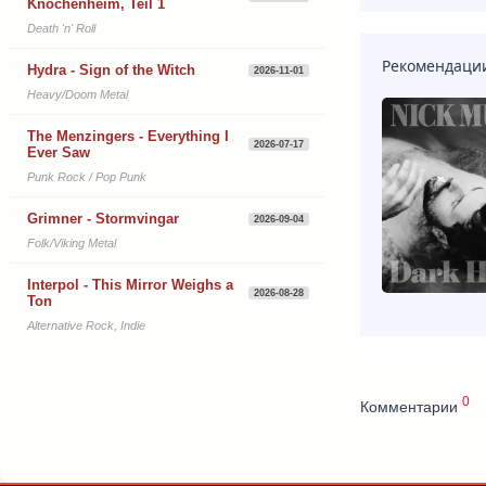
Knochenheim, Teil 1
Death 'n' Roll
Рекомендаци
Hydra - Sign of the Witch
2026-11-01
Heavy/Doom Metal
The Menzingers - Everything I
2026-07-17
Ever Saw
Punk Rock / Pop Punk
Grimner - Stormvingar
2026-09-04
Folk/Viking Metal
Interpol - This Mirror Weighs a
2026-08-28
Ton
Alternative Rock, Indie
0
Комментарии