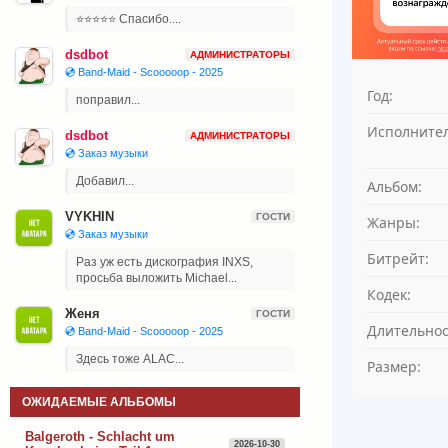
⭐⭐⭐⭐⭐ Спасибо....
dsdbot
АДМИНИСТРАТОРЫ
💿 Band-Maid - Scooooop - 2025
Год:
поправил...
Исполнител
dsdbot
АДМИНИСТРАТОРЫ
💿 Заказ музыки
Добавил...
Альбом:
VYKHIN
ГОСТИ
Жанры:
💿 Заказ музыки
Битрейт:
Раз уж есть дискография INXS,
просьба выложить Michael...
Кодек:
Женя
ГОСТИ
Длительнос
💿 Band-Maid - Scooooop - 2025
Здесь тоже ALAC...
Размер:
ОЖИДАЕМЫЕ АЛЬБОМЫ
Balgeroth - Schlacht um
2026-10-30