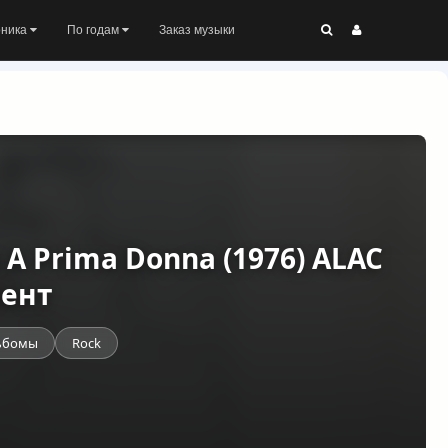
оника
По годам
Заказ музыки
s A Prima Donna (1976) ALAC
рент
ьбомы
Rock