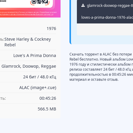
glamrock-doowop-reggae-8-t
loves-a-prima-donna-1976-alac
1976
ь:
Steve Harley & Cockney
Rebel
Скачать торрент в ALAC без потери 
Love's A Prima Donna
Rebel бесплатно. Новый альбом Love
1976 году и стилистически альбом 
Glamrock, Doowop, Reggae
релиза составляет 24 бит / 48.0 кГ
продолжительностью в 00:45:26 ми
24 бит / 48.0 кГц
материал и оставьте отзыв.
ALAC (image+.cue)
ть:
00:45:26
566.5 MB