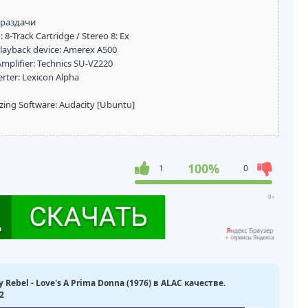
 раздачи
-Track Cartridge / Stereo 8: Ex
ayback device: Amerex A500
lifier: Technics SU-VZ220
rter: Lexicon Alpha
ng Software: Audacity [Ubuntu]
100%
1
0
 Rebel - Love's A Prima Donna (1976) в ALAC качестве.
2