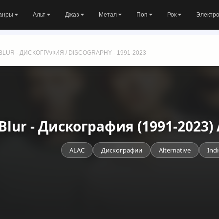
анры
Альт
Джаз
Метал
Поп
Рок
Электр
BLUR - ДИСКОГРАФИЯ / DISCOGRAPHY - 1991-2023
Blur - Дискография (1991-2023)
ALAC
Дискографии
Alternative
Ind