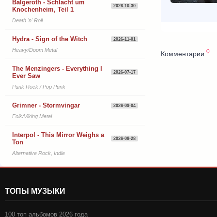
Balgeroth - Schlacht um
2026-10-30
Knochenheim, Teil 1
Death 'n' Roll
Hydra - Sign of the Witch
2026-11-01
Heavy/Doom Metal
0
Комментарии
The Menzingers - Everything I
2026-07-17
Ever Saw
Punk Rock / Pop Punk
Grimner - Stormvingar
2026-09-04
Folk/Viking Metal
Interpol - This Mirror Weighs a
2026-08-28
Ton
Alternative Rock, Indie
ТОПЫ МУЗЫКИ
100 топ альбомов 2026 года