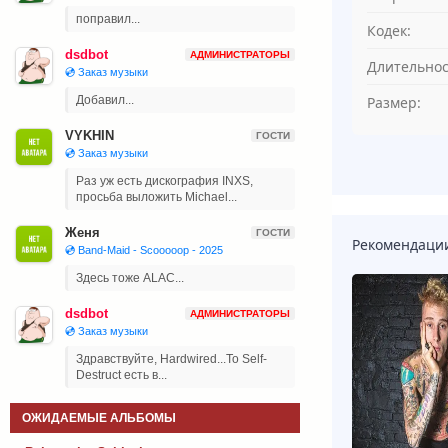
поправил...
Кодек:
dsdbot
АДМИНИСТРАТОРЫ
Длительнос
💿 Заказ музыки
Добавил...
Размер:
VYKHIN
ГОСТИ
💿 Заказ музыки
Раз уж есть дискография INXS,
просьба выложить Michael...
Женя
ГОСТИ
Рекомендаци
💿 Band-Maid - Scooooop - 2025
Здесь тоже ALAC...
dsdbot
АДМИНИСТРАТОРЫ
💿 Заказ музыки
Здравствуйте, Hardwired...To Self-
Destruct есть в...
ОЖИДАЕМЫЕ АЛЬБОМЫ