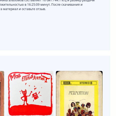
борника альбомов составляет 16 бит / 44.1 кГц и размер раздачи
олжительностью в 16:25:09 минут. После скачивания и
 материал и оставьте отзыв.