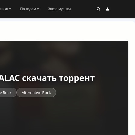
оника
По годам
Заказ музыки
 ALAC скачать торрент
ie Rock
Alternative Rock