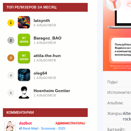
ТОП РЕЛИЗЕРОВ ЗА МЕСЯЦ
latsynth
1
6 АЛЬБОМОВ
Baragoz_BAO
2
1 АЛЬБОМОВ
attila-the-hun
3
1 АЛЬБОМОВ
oleg64
4
1 АЛЬБОМОВ
Годы:
Hoenheim Gontier
Исполнител
5
1 АЛЬБОМОВ
Альбом:
КОММЕНТАРИИ
Жанры:
Alte
rock
dsdbot
АДМИНИСТРАТОРЫ
💿 Band-Maid - Scooooop - 2025
Битрейт: