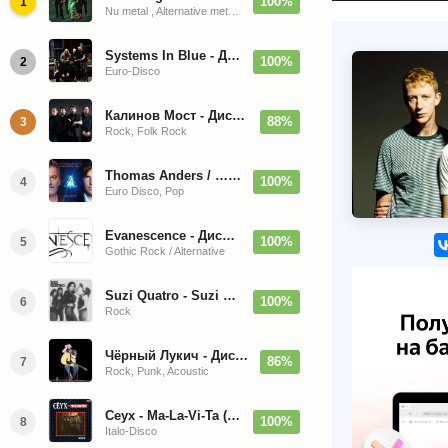
100%
1
Nu metal , Alternative metal, Groove metal
Systems In Blue - Дискография (2020-2026)
100%
2
Euro-Disco
Калинов Мост - Дискография (1986-2026)
88%
3
Rock, Folk Rock
Thomas Anders / … Sings Modern Talking: The Best hi-res
100%
4
Euro Disco, Pop
Evanescence - Дискография (1998-2026)
100%
5
Gothic Rock / Alternative
Suzi Quatro - Suzi Quatro (Bonus Tracks, Remaster) 1973/2022
100%
6
Rock
Чёрный Лукич - Дискография (1987-2014)
86%
7
Rock, Punk, Acoustic
Ceyx - Ma-La-Vi-Ta (12'' Maxi-Single)
100%
8
Italo-Disco