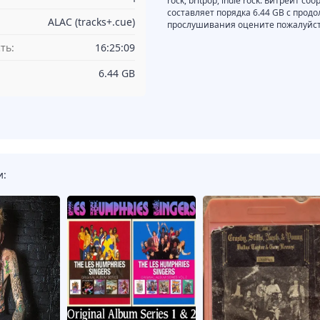
rock, britpop, indie rock. Битрейт с
составляет порядка 6.44 GB с прод
ALAC (tracks+.cue)
прослушивания оцените пожалуйста
ть:
16:25:09
6.44 GB
и: