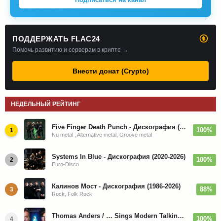
ПОДДЕРЖАТЬ FLAC24
Помочь развитию и серверам в крипте →
Внести донат (Crypto)
НЕДЕЛЬНЫЙ РЕЙТИНГ
Five Finger Death Punch - Дискография (2008-2026)
100%
1
Nu metal , Alternative metal, Groove metal
Systems In Blue - Дискография (2020-2026)
100%
2
Euro-Disco
Калинов Мост - Дискография (1986-2026)
88%
3
Rock, Folk Rock
Thomas Anders / … Sings Modern Talking: The Best hi-res
100%
4