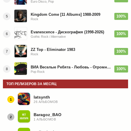
Euro Disco, Pop
Kingdom Come [11 Albums] 1988-2009
100%
5
Rock
Evanescence - Дискография (1998-2026)
100%
6
Gothic Rock / Alternative
ZZ Top - Eliminator 1983
100%
7
Rock
ВИА Веселые Ребята - Любовь - Огромная Страна - 1974/2026
100%
8
Pop Rock
ТОП РЕЛИЗЕРОВ ЗА МЕСЯЦ
latsynth
1
26 АЛЬБОМОВ
Baragoz_BAO
2
1 АЛЬБОМОВ