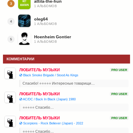
attila-the-hun
3
1 АЛЬБОМОВ
oleg64
4
1 АЛЬБОМОВ
Hoenheim Gontier
5
1 АЛЬБОМОВ
КОММЕНТАРИИ
ЛЮБИТЕЛЬ МУЗЫКИ
PRO USER
💿 Black Smoke Brigade / Stood As Kings
Спасибо! ⭐⭐⭐⭐⭐ Интересные товарищи....
ЛЮБИТЕЛЬ МУЗЫКИ
PRO USER
💿 AC/DC / Back In Black (Japan) 1980
⭐⭐⭐⭐⭐ Спасибо....
ЛЮБИТЕЛЬ МУЗЫКИ
PRO USER
💿 Scorpions - Rock Believer (Japan) - 2022
⭐⭐⭐⭐⭐ Спасибо....