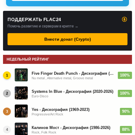
ПОДДЕРЖАТЬ FLAC24
Помочь развитию и серверам в крипте →
Внести донат (Crypto)
НЕДЕЛЬНЫЙ РЕЙТИНГ
Five Finger Death Punch - Дискография (2008-2026)
100%
1
Nu metal , Alternative metal, Groove metal
Systems In Blue - Дискография (2020-2026)
100%
2
Euro-Disco
Yes - Дискография (1969-2023)
90%
3
Progressive/Art Rock
Калинов Мост - Дискография (1986-2026)
88%
4
Rock, Folk Rock