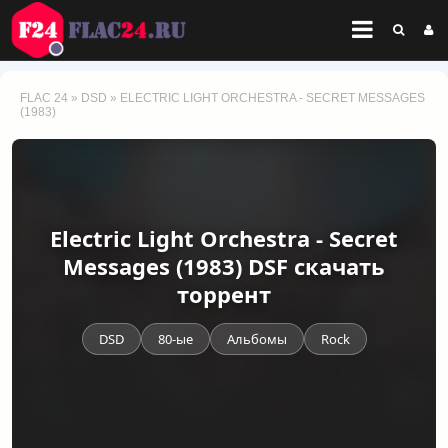
FLAC 24
»
DSD
» ELECTRIC LIGHT ORCHESTRA - SECRET MESSAGES
(1983)
Electric Light Orchestra - Secret
Messages (1983) DSF скачать
торрент
DSD
80-ые
Альбомы
Rock