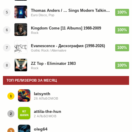
Thomas Anders / … Sings Modern Talking: The Best hi-res
100%
5
Euro Disco, Pop
Kingdom Come [11 Albums] 1988-2009
100%
6
Rock
Evanescence - Дискография (1998-2026)
100%
7
Gothic Rock / Alternative
ZZ Top - Eliminator 1983
100%
8
Rock
ТОП РЕЛИЗЕРОВ ЗА МЕСЯЦ
latsynth
1
26 АЛЬБОМОВ
attila-the-hun
2
2 АЛЬБОМОВ
oleg64
3