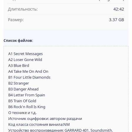
Длительность:
42:42
Размер:
3.37 GB
Список файлов:
A1 Secret Messages
A2 Loser Gone Wild
A3 Blue Bird
A4 Take Me On And On
B1 Four Little Diamonds
B2 Stranger
B3 Danger Ahead
B4 Letter From Spain
B5 Train Of Gold
B6 Rock'n Roll Is King
О технике и т.д.
Источник оцифровки: автором раздачи
Код класса состояния винила:NM
Устройство воспроизведения: GARRARD 401, Soundsmith,