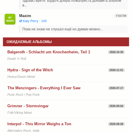
Здравствуйте. Будьте добры пожалуйста добавить альбом
в...
Maxim
ГОСТИ
💿 Katy Perry - 143
Пока не знаю не слушал ещё но думаю можно...
ОЖИДАЕМЫЕ АЛЬБОМЫ
Balgeroth - Schlacht um Knochenheim, Teil 1
2026-10-30
Death 'n' Roll
Hydra - Sign of the Witch
2026-11-01
Heavy/Doom Metal
The Menzingers - Everything I Ever Saw
2026-07-17
Punk Rock / Pop Punk
Grimner - Stormvingar
2026-09-04
Folk/Viking Metal
Interpol - This Mirror Weighs a Ton
2026-08-28
Alternative Rock, Indie