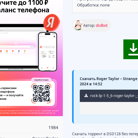
Обработка: none
Автор:
dsdbot
Скачать Roger Taylor ‎– Strang
2024 в 14:52
rock-lp-1-5_6-roger-taylor-_
1984
Скачать торрент в DSD128 без потер