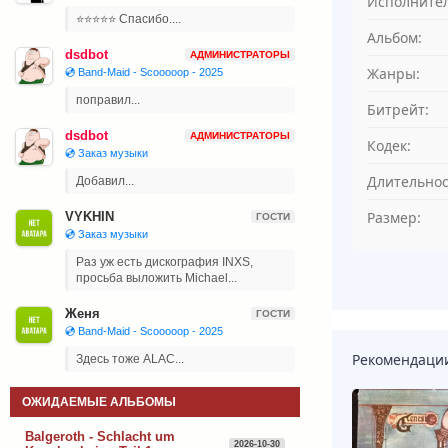
Исполнител
⭐⭐⭐⭐⭐ Спасибо....
Альбом:
dsdbot
АДМИНИСТРАТОРЫ
Жанры:
💿 Band-Maid - Scooooop - 2025
поправил...
Битрейт:
dsdbot
АДМИНИСТРАТОРЫ
Кодек:
💿 Заказ музыки
Длительнос
Добавил...
Размер:
VYKHIN
ГОСТИ
💿 Заказ музыки
Раз уж есть дискография INXS,
просьба выложить Michael...
Женя
ГОСТИ
💿 Band-Maid - Scooooop - 2025
Рекомендаци
Здесь тоже ALAC...
ОЖИДАЕМЫЕ АЛЬБОМЫ
Balgeroth - Schlacht um
2026-10-30