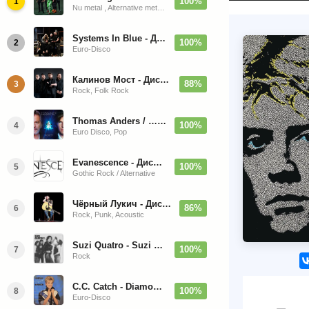
100%
1
Nu metal , Alternative metal, Groove metal
Systems In Blue - Дискография (2020-2026)
100%
2
Euro-Disco
Калинов Мост - Дискография (1986-2026)
88%
3
Rock, Folk Rock
Thomas Anders / … Sings Modern Talking: The Best hi-res
100%
4
Euro Disco, Pop
Evanescence - Дискография (1998-2026)
100%
5
Gothic Rock / Alternative
Чёрный Лукич - Дискография (1987-2014)
86%
6
Rock, Punk, Acoustic
Suzi Quatro - Suzi Quatro (Bonus Tracks, Remaster) 1973/2022
100%
7
Rock
C.C. Catch - Diamonds. Her Greatest Hits 1988
100%
8
Euro-Disco