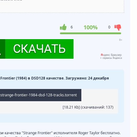
100%
6
0
e Frontier (1984) в DSD128 качестве. Загружено: 24 декабря
-strange-frontier-1984-dsd-128-tracks.torrent
[18.21 Kb] (cкачиваний: 137)
и качества "Strange Frontier" исполнителя Roger Taylor бесплатно.