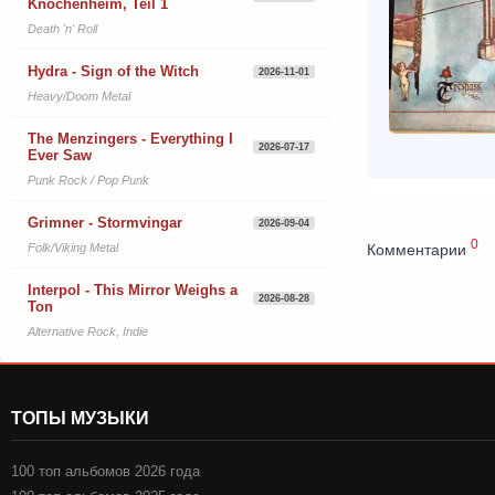
Knochenheim, Teil 1
Death 'n' Roll
Hydra - Sign of the Witch
2026-11-01
Heavy/Doom Metal
The Menzingers - Everything I
2026-07-17
Ever Saw
Punk Rock / Pop Punk
Grimner - Stormvingar
2026-09-04
0
Комментарии
Folk/Viking Metal
Interpol - This Mirror Weighs a
2026-08-28
Ton
Alternative Rock, Indie
ТОПЫ МУЗЫКИ
100 топ альбомов 2026 года