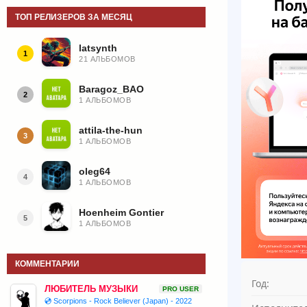
ТОП РЕЛИЗЕРОВ ЗА МЕСЯЦ
latsynth
1
21 АЛЬБОМОВ
Baragoz_BAO
2
1 АЛЬБОМОВ
attila-the-hun
3
1 АЛЬБОМОВ
oleg64
4
1 АЛЬБОМОВ
Hoenheim Gontier
5
1 АЛЬБОМОВ
КОММЕНТАРИИ
Год:
ЛЮБИТЕЛЬ МУЗЫКИ
PRO USER
💿 Scorpions - Rock Believer (Japan) - 2022