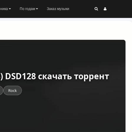
оника
По годам
Заказ музыки
84) DSD128 скачать торрент
Rock