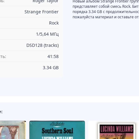
ь:
Roger Taylor
Новый альбом Strange Frontier груп
представляет собой смесь Rock. Би
Strange Frontier
порядка 3.34 GB с продолжительно
пожалуйста материал и оставьте от
Rock
1/5,64 МГц
DSD128 (tracks)
ть:
41:58
3.34 GB
и: