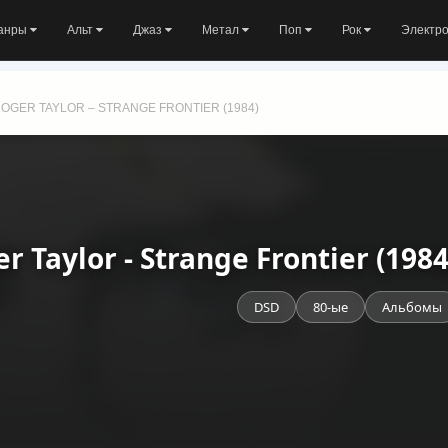
анры
Альт
Джаз
Метал
Поп
Рок
Электр
OGER TAYLOR ‎– STRANGE FRONTIER (1984)
r Taylor - Strange Frontier (19
DSD
80-ые
Альбомы