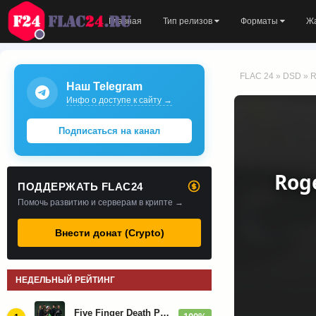
Главная
Тип релизов
Форматы
Ж
FLAC 24
»
DSD
» R
Наш Telegram
Инфо о доступе к сайту →
Подписаться на канал
Roge
ПОДДЕРЖАТЬ FLAC24
Помочь развитию и серверам в крипте →
Внести донат (Crypto)
НЕДЕЛЬНЫЙ РЕЙТИНГ
Five Finger Death Punch - Дискография (2008-2026)