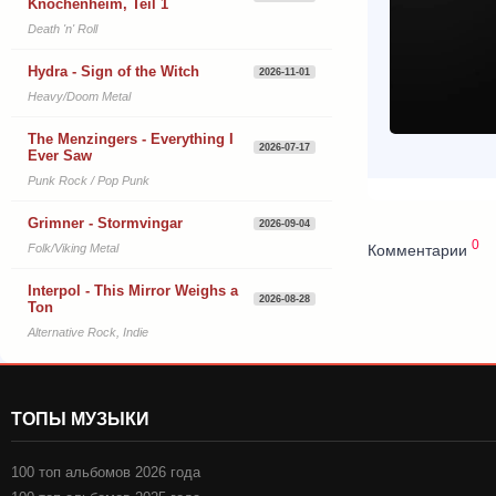
Knochenheim, Teil 1
Death 'n' Roll
Hydra - Sign of the Witch
2026-11-01
Heavy/Doom Metal
The Menzingers - Everything I
2026-07-17
Ever Saw
Punk Rock / Pop Punk
Grimner - Stormvingar
2026-09-04
0
Комментарии
Folk/Viking Metal
Interpol - This Mirror Weighs a
2026-08-28
Ton
Alternative Rock, Indie
ТОПЫ МУЗЫКИ
100 топ альбомов 2026 года