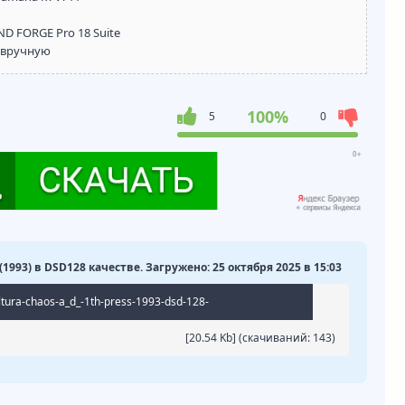
 FORGE Pro 18 Suite
 вручную
100%
5
0
 (1993) в DSD128 качестве. Загружено: 25 октября 2025 в 15:03
ltura-chaos-a_d_-1th-press-1993-dsd-128-
[20.54 Kb] (cкачиваний: 143)