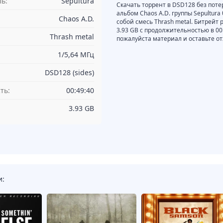
ь:
Sepultura
Скачать торрент в DSD128 без поте
альбом Chaos A.D. группы Sepultura
Chaos A.D.
собой смесь Thrash metal. Битрейт 
3.93 GB с продолжительностью в 0
Thrash metal
пожалуйста материал и оставьте от
1/5,64 МГц
DSD128 (sides)
ть:
00:49:40
3.93 GB
и: