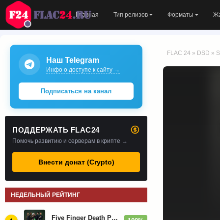
Главная
Тип релизов
Форматы
Ж
FLAC 24
»
DSD
» S
Наш Telegram
Инфо о доступе к сайту →
Подписаться на канал
ПОДДЕРЖАТЬ FLAC24
Помочь развитию и серверам в крипте →
Внести донат (Crypto)
НЕДЕЛЬНЫЙ РЕЙТИНГ
Five Finger Death Punch - Дискография (2008-2026)