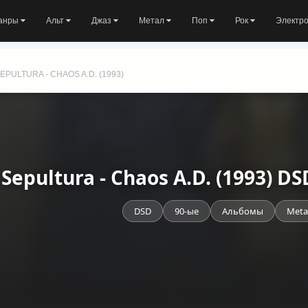
анры
Альт
Джаз
Метал
Поп
Рок
Электр
EPULTURA - CHAOS A.D. (1993)
Sepultura - Chaos A.D. (1993) 
DSD
90-ые
Альбомы
Meta