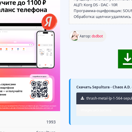
АЦП: Korg DS - DAC - 10R
Программа-оцифровщик: SOUND
Обработка: щелчки удалялись
Автор:
dsdbot
Скачать Sepultura - Chaos A.D.
thrash-metal-lp-1-564-sepu
imagecue9.torrent
1993