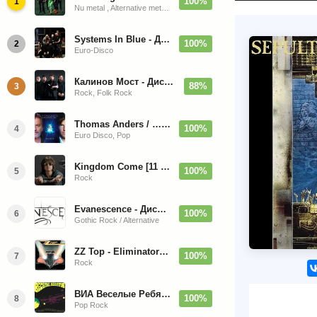
100%
1
Nu metal , Alternative metal, Groove metal
Systems In Blue - Дискография (2020-2026)
100%
2
Euro-Disco
Калинов Мост - Дискография (1986-2026)
88%
3
Rock, Folk Rock
Thomas Anders / … Sings Modern Talking: The Best hi-res
100%
4
Euro Disco, Pop
Kingdom Come [11 Albums] 1988-2009
100%
5
Rock
Evanescence - Дискография (1998-2026)
100%
6
Gothic Rock / Alternative
ZZ Top - Eliminator 1983
100%
7
Rock
ВИА Веселые Ребята - Любовь - Огромная Страна - 1974/2026
100%
8
Pop Rock