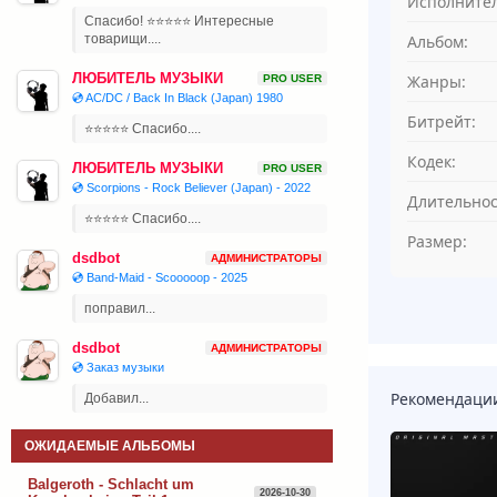
Исполнител
Спасибо! ⭐⭐⭐⭐⭐ Интересные
товарищи....
Альбом:
ЛЮБИТЕЛЬ МУЗЫКИ
Жанры:
PRO USER
💿 AC/DC / Back In Black (Japan) 1980
Битрейт:
⭐⭐⭐⭐⭐ Спасибо....
Кодек:
ЛЮБИТЕЛЬ МУЗЫКИ
PRO USER
💿 Scorpions - Rock Believer (Japan) - 2022
Длительнос
⭐⭐⭐⭐⭐ Спасибо....
Размер:
dsdbot
АДМИНИСТРАТОРЫ
💿 Band-Maid - Scooooop - 2025
поправил...
dsdbot
АДМИНИСТРАТОРЫ
💿 Заказ музыки
Рекомендаци
Добавил...
ОЖИДАЕМЫЕ АЛЬБОМЫ
Balgeroth - Schlacht um
2026-10-30