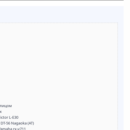
 лицом
x
ctor L-E30
 DT-56 Nagaoka (AT)
amaha rx-v711