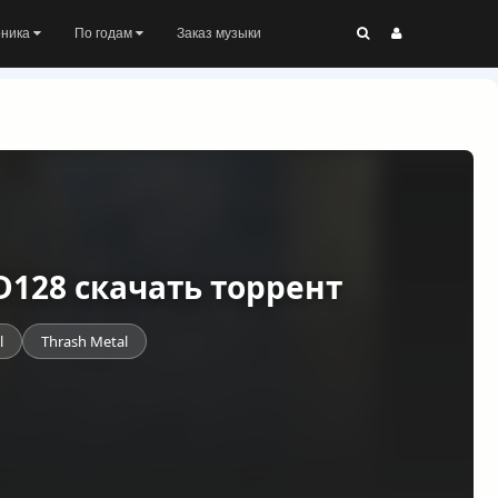
оника
По годам
Заказ музыки
DSD128 скачать торрент
l
Thrash Metal