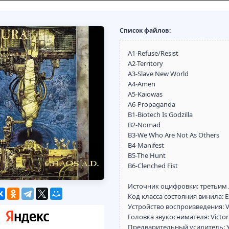
Список файлов:
A1-Refuse/Resist
A2-Territory
A3-Slave New World
A4-Amen
A5-Kaiowas
A6-Propaganda
B1-Biotech Is Godzilla
B2-Nomad
B3-We Who Are Not As Others
B4-Manifest
B5-The Hunt
B6-Clenched Fist
Источник оцифровки: третьим
Код класса состояния винила: E
Устройство воспроизведения: Vi
Головка звукоснимателя: Victor
Предварительный усилитель: Y