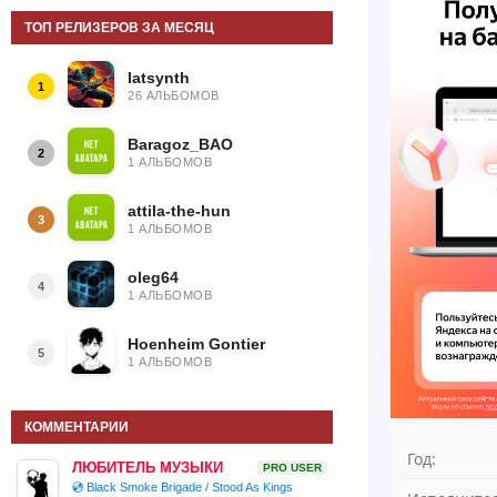
ТОП РЕЛИЗЕРОВ ЗА МЕСЯЦ
latsynth
1
26 АЛЬБОМОВ
Baragoz_BAO
2
1 АЛЬБОМОВ
attila-the-hun
3
1 АЛЬБОМОВ
oleg64
4
1 АЛЬБОМОВ
Hoenheim Gontier
5
1 АЛЬБОМОВ
КОММЕНТАРИИ
Год:
ЛЮБИТЕЛЬ МУЗЫКИ
PRO USER
💿 Black Smoke Brigade / Stood As Kings