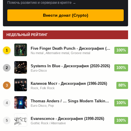
Помочь развитию и серверам в крипте →
Внести донат (Crypto)
НЕДЕЛЬНЫЙ РЕЙТИНГ
Five Finger Death Punch - Дискография (2008-2026)
100%
1
Nu metal , Alternative metal, Groove metal
Systems In Blue - Дискография (2020-2026)
100%
2
Euro-Disco
Калинов Мост - Дискография (1986-2026)
88%
3
Rock, Folk Rock
Thomas Anders / … Sings Modern Talking: The Best hi-res
100%
4
Euro Disco, Pop
Evanescence - Дискография (1998-2026)
100%
5
Gothic Rock / Alternative