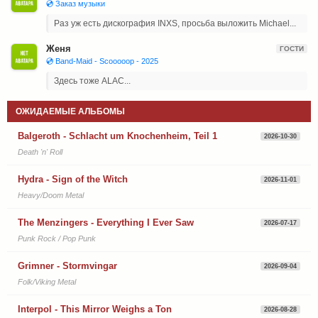
💿 Заказ музыки
Раз уж есть дискография INXS, просьба выложить Michael...
Женя
ГОСТИ
💿 Band-Maid - Scooooop - 2025
Здесь тоже ALAC...
ОЖИДАЕМЫЕ АЛЬБОМЫ
Balgeroth - Schlacht um Knochenheim, Teil 1
2026-10-30
Death 'n' Roll
Hydra - Sign of the Witch
2026-11-01
Heavy/Doom Metal
The Menzingers - Everything I Ever Saw
2026-07-17
Punk Rock / Pop Punk
Grimner - Stormvingar
2026-09-04
Folk/Viking Metal
Interpol - This Mirror Weighs a Ton
2026-08-28