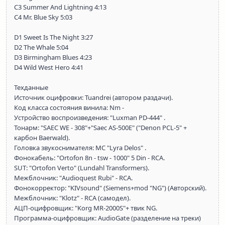
C3 Summer And Lightning 4:13
C4 Mr. Blue Sky 5:03
D1 Sweet Is The Night 3:27
D2 The Whale 5:04
D3 Birmingham Blues 4:23
D4 Wild West Hero 4:41
Техданные
Источник оцифровки: Tuandrei (автором раздачи).
Код класса состояния винила: Nm -
Устройство воспроизведения: "Luxman PD-444" .
Тонарм: "SAEC WE - 308"+"Saec AS-500E" ("Denon PCL-5" +
карбон Baerwald).
Головка звукоснимателя: MC "Lyra Delos" .
Фонокабель: "Ortofon 8n - tsw - 1000" 5 Din - RCA.
SUT: "Ortofon Verto" (Lundahl Transformers).
Межблочник: "Audioquest Rubi" - RCA.
Фонокорректор: "KIVsound" (Siemens+mod "NG") (Авторский).
Межблочник: "Klotz" - RCA (самодел).
АЦП-оцифровщик: "Korg MR-2000S"+ твик NG.
Программа-оцифровщик: AudioGate (разделение на треки)