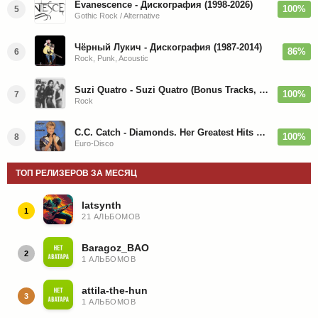
Evanescence - Дискография (1998-2026)
100%
5
Gothic Rock / Alternative
Чёрный Лукич - Дискография (1987-2014)
86%
6
Rock, Punk, Acoustic
Suzi Quatro - Suzi Quatro (Bonus Tracks, Remaster) 1973/2022
100%
7
Rock
C.C. Catch - Diamonds. Her Greatest Hits 1988
100%
8
Euro-Disco
ТОП РЕЛИЗЕРОВ ЗА МЕСЯЦ
latsynth
1
21 АЛЬБОМОВ
Baragoz_BAO
2
1 АЛЬБОМОВ
attila-the-hun
3
1 АЛЬБОМОВ