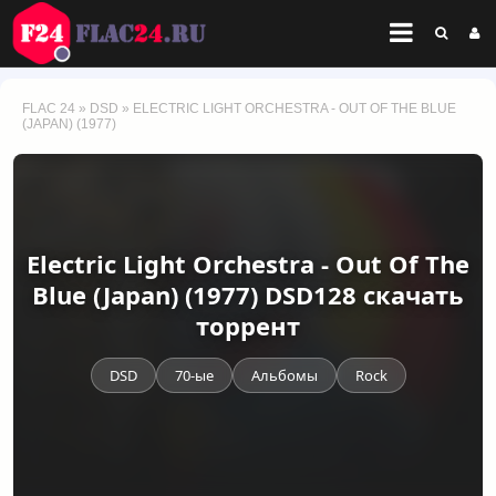
FLAC 24
»
DSD
» ELECTRIC LIGHT ORCHESTRA - OUT OF THE BLUE
(JAPAN) (1977)
Electric Light Orchestra - Out Of The
Blue (Japan) (1977) DSD128 скачать
торрент
DSD
70-ые
Альбомы
Rock