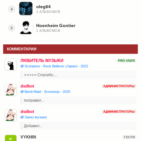
oleg64
4
1 АЛЬБОМОВ
Hoenheim Gontier
5
1 АЛЬБОМОВ
КОММЕНТАРИИ
ЛЮБИТЕЛЬ МУЗЫКИ
PRO USER
💿 Scorpions - Rock Believer (Japan) - 2022
⭐⭐⭐⭐⭐ Спасибо....
dsdbot
АДМИНИСТРАТОРЫ
💿 Band-Maid - Scooooop - 2025
поправил...
dsdbot
АДМИНИСТРАТОРЫ
💿 Заказ музыки
Добавил...
VYKHIN
ГОСТИ