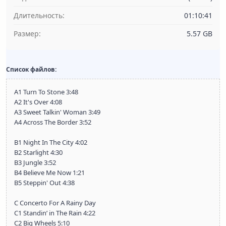
Длительность:
01:10:41
Размер:
5.57 GB
Список файлов:
A1 Turn To Stone 3:48
A2 It's Over 4:08
A3 Sweet Talkin' Woman 3:49
A4 Across The Border 3:52
B1 Night In The City 4:02
B2 Starlight 4:30
B3 Jungle 3:52
B4 Believe Me Now 1:21
B5 Steppin' Out 4:38
C Concerto For A Rainy Day
C1 Standin’ in The Rain 4:22
C2 Big Wheels 5:10