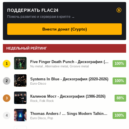
ПОДДЕРЖАТЬ FLAC24
Помочь развитию и серверам в крипте →
Внести донат (Crypto)
НЕДЕЛЬНЫЙ РЕЙТИНГ
Five Finger Death Punch - Дискография (2008-2026)
100%
1
Nu metal , Alternative metal, Groove metal
Systems In Blue - Дискография (2020-2026)
100%
2
Euro-Disco
Калинов Мост - Дискография (1986-2026)
88%
3
Rock, Folk Rock
Thomas Anders / … Sings Modern Talking: The Best hi-res
100%
4
Euro Disco, Pop