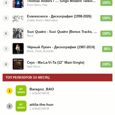
Thomas Anders / … Sings Modern Talking: The Best hi-res
100%
4
Euro Disco, Pop
Evanescence - Дискография (1998-2026)
100%
5
Gothic Rock / Alternative
Suzi Quatro - Suzi Quatro (Bonus Tracks, Remaster) 1973/2022
100%
6
Rock
Чёрный Лукич - Дискография (1987-2014)
86%
7
Rock, Punk, Acoustic
Ceyx - Ma-La-Vi-Ta (12'' Maxi-Single)
100%
8
Italo-Disco
ТОП РЕЛИЗЕРОВ ЗА МЕСЯЦ
Baragoz_BAO
1
1 АЛЬБОМОВ
attila-the-hun
2
1 АЛЬБОМОВ