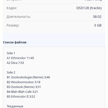
Кодек:
DSD128 (tracks)
Длительность:
38:02
Размер:
3 GB
Список файлов:
Side 1
A1 Ethnicolor 11:45
A2 Diva 7:33
Side 2
B1 Zoolookologie (Remix) 3:46
B2 Wooloomooloo 3:18
B3 Zoolook (Remix) 3:51
B4 Blah-Blah Cafe 3:21
B5 Ethnicolor II 3:52
Техданные