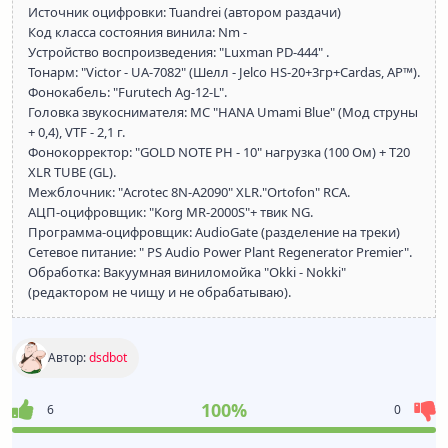
Источник оцифровки: Tuandrei (автором раздачи)
Код класса состояния винила: Nm -
Устройство воспроизведения: "Luxman PD-444" .
Тонарм: "Victor - UA-7082" (Шелл - Jelco HS-20+3гр+Cardas, AP™).
Фонокабель: "Furutech Ag-12-L".
Головка звукоснимателя: MC "HANA Umami Blue" (Мод струны
+ 0,4), VTF - 2,1 г.
Фонокорректор: "GOLD NOTE PH - 10" нагрузка (100 Ом) + T20
XLR TUBE (GL).
Межблочник: "Acrotec 8N-A2090" XLR."Ortofon" RCA.
АЦП-оцифровщик: "Korg MR-2000S"+ твик NG.
Программа-оцифровщик: AudioGate (разделение на треки)
Сетевое питание: " PS Audio Power Plant Regenerator Premier".
Обработка: Вакуумная виниломойка "Okki - Nokki"
(редактором не чищу и не обрабатываю).
Автор:
dsdbot
100%
6
0