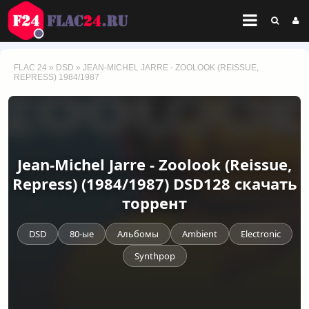
FLAC 24
»
DSD
» JEAN-MICHEL JARRE - ZOOLOOK (REISSUE,
REPRESS) 1984/1987
Jean-Michel Jarre - Zoolook (Reissue,
Repress) (1984/1987) DSD128 скачать
торрент
DSD
80-ые
Альбомы
Ambient
Electronic
Synthpop