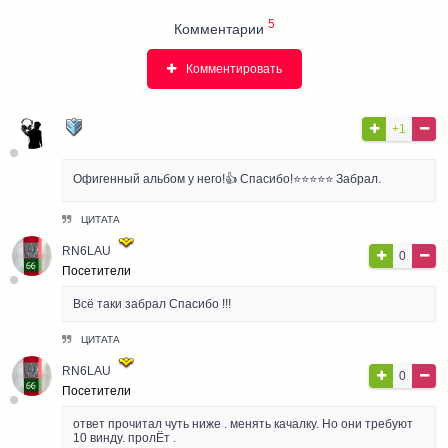
5
Комментарии
Комментировать
ЛЮБИТЕЛЬ МУЗЫКИ
+1
Pro User
Офигенный альбом у него!👍 Спасибо!⭐⭐⭐⭐⭐ Забрал.
ЦИТАТА
RN6LAU
0
Посетители
Всё таки забрал Спасибо !!!
ЦИТАТА
RN6LAU
0
Посетители
ответ прочитал чуть ниже . менять качалку. Но они требуют
10 винду. пролЁт .