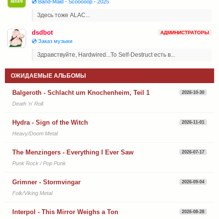
💿 Band-Maid - Scooooop - 2025
Здесь тоже ALAC...
dsdbot
АДМИНИСТРАТОРЫ
💿 Заказ музыки
Здравствуйте, Hardwired...To Self-Destruct есть в...
ОЖИДАЕМЫЕ АЛЬБОМЫ
Balgeroth - Schlacht um Knochenheim, Teil 1
2026-10-30
Death 'n' Roll
Hydra - Sign of the Witch
2026-11-01
Heavy/Doom Metal
The Menzingers - Everything I Ever Saw
2026-07-17
Punk Rock / Pop Punk
Grimner - Stormvingar
2026-09-04
Folk/Viking Metal
Interpol - This Mirror Weighs a Ton
2026-08-28