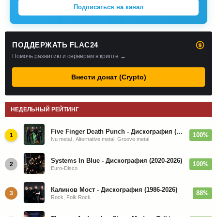
Подписаться на канал
ПОДДЕРЖАТЬ FLAC24
Помочь развитию и серверам в крипте →
Внести донат (Crypto)
НЕДЕЛЬНЫЙ РЕЙТИНГ
Five Finger Death Punch - Дискография (2008-2026)
100%
1
Nu metal , Alternative metal, Groove metal
Systems In Blue - Дискография (2020-2026)
100%
2
Euro-Disco
Калинов Мост - Дискография (1986-2026)
88%
3
Rock, Folk Rock