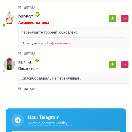
ЦИТАТА
DSDBOT
0
Администраторы
перекачайте торрент, обновлено
Наши проекты:
Оцифровки винила
ЦИТАТА
RN6LAU
0
Посетители
Спасибо забрал . Не перекачивал .
ЦИТАТА
Наш Telegram
Инфо о доступе к сайту →