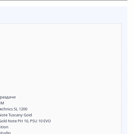
 раздачи
 NM
chnics SL 1200
Note Tuscany Goid
ld Note PH 10, PSU 10 EVO
ition
studio