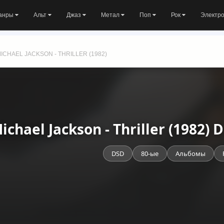
анры
Альт
Джаз
Метал
Поп
Рок
Электр
ICHAEL JACKSON - THRILLER (1982)
ichael Jackson - Thriller (1982
DSD
80-ые
Альбомы