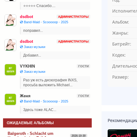
⭐⭐⭐⭐⭐ Спасибо....
Исполнител
dsdbot
АДМИНИСТРАТОРЫ
Альбом:
💿 Band-Maid - Scooooop - 2025
поправил...
Жанры:
dsdbot
АДМИНИСТРАТОРЫ
Битрейт:
💿 Заказ музыки
Кодек:
Добавил...
Длительнос
VYKHIN
ГОСТИ
💿 Заказ музыки
Размер:
Раз уж есть дискография INXS,
просьба выложить Michael...
Женя
ГОСТИ
💿 Band-Maid - Scooooop - 2025
Здесь тоже ALAC...
Рекомендаци
ОЖИДАЕМЫЕ АЛЬБОМЫ
Balgeroth - Schlacht um
2026-10-30