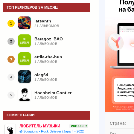
ТОП РЕЛИЗЕРОВ ЗА МЕСЯЦ
latsynth
1
21 АЛЬБОМОВ
Baragoz_BAO
2
1 АЛЬБОМОВ
attila-the-hun
3
1 АЛЬБОМОВ
oleg64
4
1 АЛЬБОМОВ
Hoenheim Gontier
5
1 АЛЬБОМОВ
КОММЕНТАРИИ
Страна:
ЛЮБИТЕЛЬ МУЗЫКИ
PRO USER
💿 Scorpions - Rock Believer (Japan) - 2022
Год: