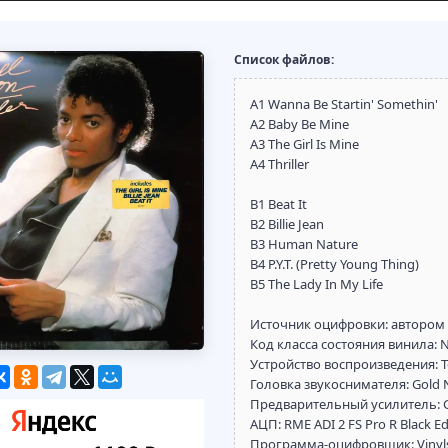
Список файлов:
A1 Wanna Be Startin' Somethin'
A2 Baby Be Mine
A3 The Girl Is Mine
A4 Thriller
B1 Beat It
B2 Billie Jean
B3 Human Nature
B4 P.Y.T. (Pretty Young Thing)
B5 The Lady In My Life
Источник оцифровки: автором
Код класса состояния винила:
Устройство воспроизведения: Te
Головка звукоснимателя: Gold 
Предварительный усилитель: Go
АЦП: RME ADI 2 FS Pro R Black Ed
Программа-оцифровщик: Vinyl