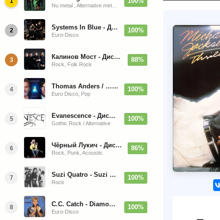
100%
1
Nu metal , Alternative metal, Groove metal
Systems In Blue - Дискография (2020-2026)
100%
2
Euro-Disco
Калинов Мост - Дискография (1986-2026)
88%
3
Rock, Folk Rock
Thomas Anders / … Sings Modern Talking: The Best hi-res
100%
4
Euro Disco, Pop
Evanescence - Дискография (1998-2026)
100%
5
Gothic Rock / Alternative
Чёрный Лукич - Дискография (1987-2014)
86%
6
Rock, Punk, Acoustic
Suzi Quatro - Suzi Quatro (Bonus Tracks, Remaster) 1973/2022
100%
7
Rock
C.C. Catch - Diamonds. Her Greatest Hits 1988
100%
8
Euro-Disco