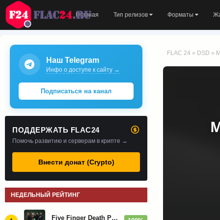
Главная
Тип релизов
Форматы
Ж
FLAC 24
»
DSD
» M
Наш Telegram
Инфо о доступе к сайту →
Подписаться на канал
M
ПОДДЕРЖАТЬ FLAC24
Помочь развитию и серверам в крипте →
Внести донат (Crypto)
НЕДЕЛЬНЫЙ РЕЙТИНГ
Five Finger Death Punch - Дискография (2008-2026)