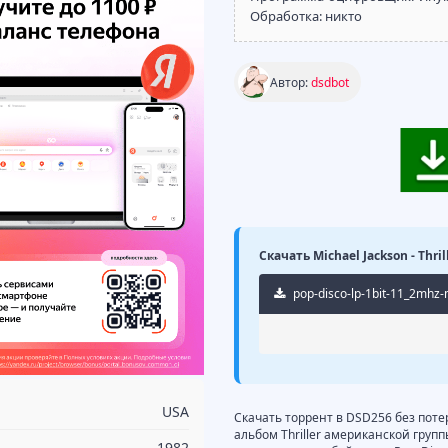
Обработка: никто
Автор:
dsdbot
Скачать Michael Jackson - Thri
pop-disco-lp-1bit-11_2mhz-m
USA
Скачать торрент в DSD256 без потер
альбом Thriller американской групп
1982