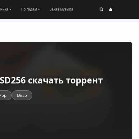
оника
По годам
Заказ музыки
) DSD256 скачать торрент
Pop
Disco