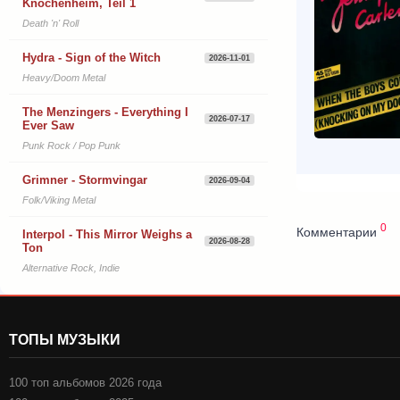
Knochenheim, Teil 1
Death 'n' Roll
Hydra - Sign of the Witch
2026-11-01
Heavy/Doom Metal
The Menzingers - Everything I
2026-07-17
Ever Saw
Punk Rock / Pop Punk
Grimner - Stormvingar
2026-09-04
Folk/Viking Metal
0
Комментарии
Interpol - This Mirror Weighs a
2026-08-28
Ton
Alternative Rock, Indie
ТОПЫ МУЗЫКИ
100 топ альбомов 2026 года