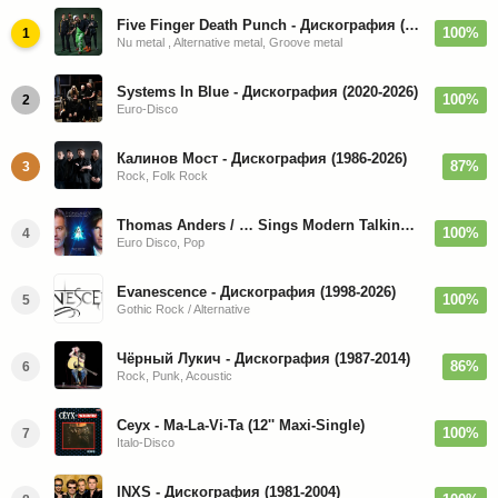
Five Finger Death Punch - Дискография (2008-2026)
100%
1
Nu metal , Alternative metal, Groove metal
Systems In Blue - Дискография (2020-2026)
100%
2
Euro-Disco
Калинов Мост - Дискография (1986-2026)
87%
3
Rock, Folk Rock
Thomas Anders / … Sings Modern Talking: The Best hi-res
100%
4
Euro Disco, Pop
Evanescence - Дискография (1998-2026)
100%
5
Gothic Rock / Alternative
Чёрный Лукич - Дискография (1987-2014)
86%
6
Rock, Punk, Acoustic
Ceyx - Ma-La-Vi-Ta (12'' Maxi-Single)
100%
7
Italo-Disco
INXS - Дискография (1981-2004)