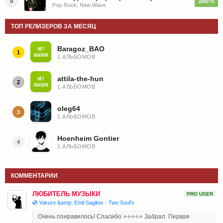
100%
8
Pop-Rock, New Wave
ТОП РЕЛИЗЕРОВ ЗА МЕСЯЦ
Baragoz_BAO
1
1 АЛЬБОМОВ
attila-the-hun
2
1 АЛЬБОМОВ
oleg64
3
1 АЛЬБОМОВ
Hoenheim Gontier
4
1 АЛЬБОМОВ
КОММЕНТАРИИ
ЛЮБИТЕЛЬ МУЗЫКИ
PRO USER
💿 Yakuro &amp; Emil Sagitov - Two Soul's
Очень понравилось! Спасибо ⭐⭐⭐⭐⭐ Забрал. Первая