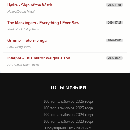
Hydra - Sign of the Witch
2026-11-01
Heavy/Doom Metal
The Menzingers - Everything I Ever Saw
2026-07-17
Punk Rock / Pop Punk
Grimner - Stormvingar
2026-09-04
Folk/Viking Metal
Interpol - This Mirror Weighs a Ton
2026-08-28
Alternative Rock, Indie
ТОПЫ МУЗЫКИ
100 топ альбомов 2026 года
100 топ альбомов 2025 года
100 топ альбомов 2024 года
100 топ альбомов 2023 года
Популярная музыка 80-ых