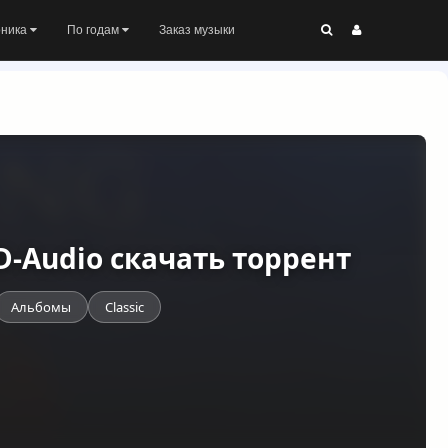
оника
По годам
Заказ музыки
DVD-Audio скачать торрент
Альбомы
Classic