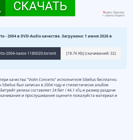
erto - 2004 в DVD-Audio качестве. Загружено: 1 июня 2026 в
erto-2004-naxos-1180020.torrent
[18.76 Kb] (cкачиваний: 32)
ери качества "Violin Concerto" исполнителя Sibelius бесплатно.
ы Sibelius был записан в 2004 году и стилистически альбом
 Битрейт релиза составляет 24 бит / 44.1 кГц и размер раздачи
е скачивания и прослушивания оцените пожалуйста материал и