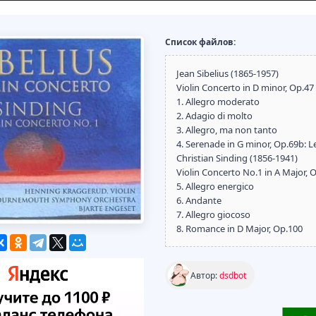
Список файлов:
Jean Sibelius (1865-1957)
Violin Concerto in D minor, Op.47
1. Allegro moderato
2. Adagio di molto
3. Allegro, ma non tanto
4. Serenade in G minor, Op.69b: L
Christian Sinding (1856-1941)
Violin Concerto No.1 in A Major, 
5. Allegro energico
6. Andante
7. Allegro giocoso
8. Romance in D Major, Op.100
Автор:
dsdbot