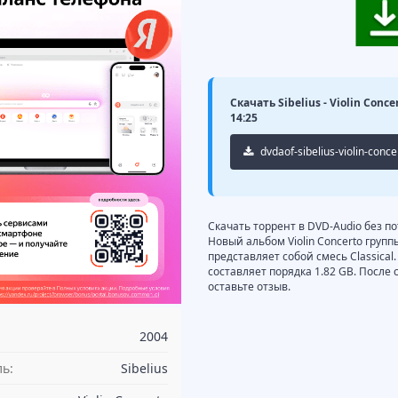
Скачать Sibelius - Violin Conc
14:25
dvdaof-sibelius-violin-conc
Скачать торрент в DVD-Audio без пот
Новый альбом Violin Concerto групп
представляет собой смесь Classical.
составляет порядка 1.82 GB. Посл
оставьте отзыв.
2004
ь:
Sibelius