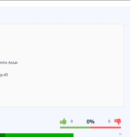
ento Assai
Op.45
0%
0
0