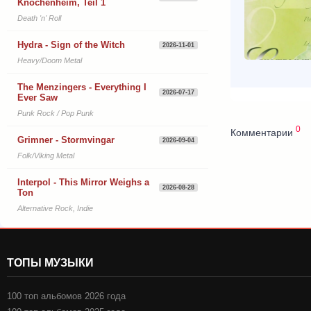
Knochenheim, Teil 1
Death 'n' Roll
Hydra - Sign of the Witch
2026-11-01
Heavy/Doom Metal
The Menzingers - Everything I
2026-07-17
Ever Saw
Punk Rock / Pop Punk
0
Комментарии
Grimner - Stormvingar
2026-09-04
Folk/Viking Metal
Interpol - This Mirror Weighs a
2026-08-28
Ton
Alternative Rock, Indie
ТОПЫ МУЗЫКИ
100 топ альбомов 2026 года