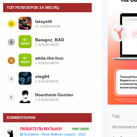
ТОП РЕЛИЗЕРОВ ЗА МЕСЯЦ
latsynth
1
21 АЛЬБОМОВ
Baragoz_BAO
2
1 АЛЬБОМОВ
attila-the-hun
3
1 АЛЬБОМОВ
oleg64
4
1 АЛЬБОМОВ
Hoenheim Gontier
5
1 АЛЬБОМОВ
Год:
КОММЕНТАРИИ
Исполнител
ЛЮБИТЕЛЬ МУЗЫКИ
PRO USER
💿 Scorpions - Rock Believer (Japan) - 2022