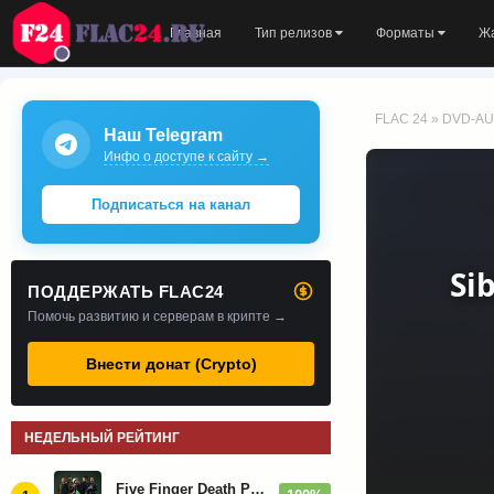
Главная
Тип релизов
Форматы
Ж
FLAC 24
»
DVD-AU
Наш Telegram
Инфо о доступе к сайту →
Подписаться на канал
Si
ПОДДЕРЖАТЬ FLAC24
Помочь развитию и серверам в крипте →
Внести донат (Crypto)
НЕДЕЛЬНЫЙ РЕЙТИНГ
Five Finger Death Punch - Дискография (2008-2026)