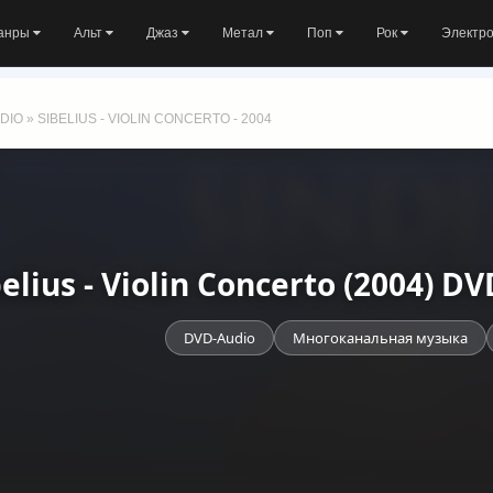
анры
Альт
Джаз
Метал
Поп
Рок
Электр
DIO
» SIBELIUS - VIOLIN CONCERTO - 2004
belius - Violin Concerto (2004) 
DVD-Audio
Многоканальная музыка