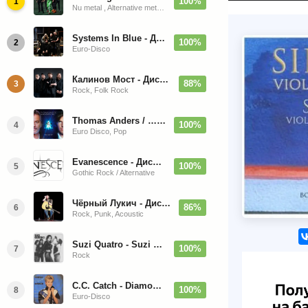
100%
1
Nu metal , Alternative metal, Groove metal
Systems In Blue - Дискография (2020-2026)
100%
2
Euro-Disco
Калинов Мост - Дискография (1986-2026)
88%
3
Rock, Folk Rock
Thomas Anders / … Sings Modern Talking: The Best hi-res
100%
4
Euro Disco, Pop
Evanescence - Дискография (1998-2026)
100%
5
Gothic Rock / Alternative
Чёрный Лукич - Дискография (1987-2014)
86%
6
Rock, Punk, Acoustic
Suzi Quatro - Suzi Quatro (Bonus Tracks, Remaster) 1973/2022
100%
7
Rock
C.C. Catch - Diamonds. Her Greatest Hits 1988
100%
8
Euro-Disco