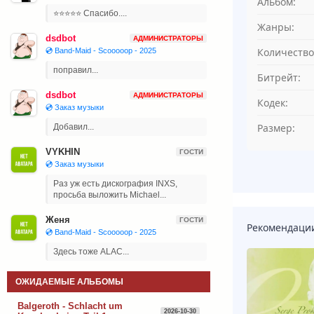
Альбом:
⭐⭐⭐⭐⭐ Спасибо....
Жанры:
dsdbot
АДМИНИСТРАТОРЫ
Количество
💿 Band-Maid - Scooooop - 2025
поправил...
Битрейт:
dsdbot
АДМИНИСТРАТОРЫ
Кодек:
💿 Заказ музыки
Размер:
Добавил...
VYKHIN
ГОСТИ
💿 Заказ музыки
Раз уж есть дискография INXS,
просьба выложить Michael...
Женя
ГОСТИ
Рекомендаци
💿 Band-Maid - Scooooop - 2025
Здесь тоже ALAC...
ОЖИДАЕМЫЕ АЛЬБОМЫ
Balgeroth - Schlacht um
2026-10-30