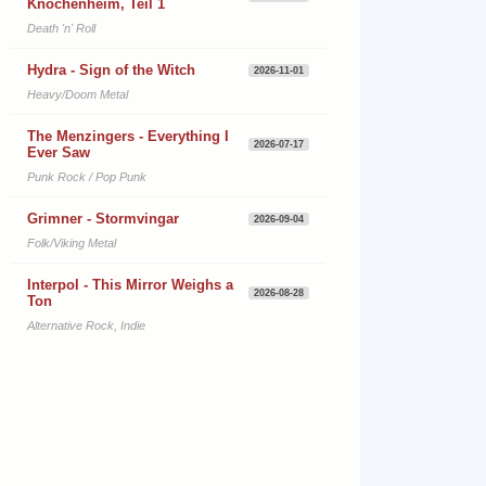
Knochenheim, Teil 1
Death 'n' Roll
Hydra - Sign of the Witch
2026-11-01
Heavy/Doom Metal
The Menzingers - Everything I
2026-07-17
Ever Saw
Punk Rock / Pop Punk
Grimner - Stormvingar
2026-09-04
Folk/Viking Metal
Interpol - This Mirror Weighs a
2026-08-28
Ton
Alternative Rock, Indie