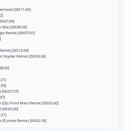
emixes) [00:11:45]
2]
00:07:04]
Mix) [00:09:34]
ic Remix) [00:07:01]
]
emix) [00:13:39]
n Snyder Remix) [00:03:24]
08:50]
:21]
:33]
 [00:07:57]
07]
 (DJs From Mars Remix) [00:02:42]
 [00:02:26]
:21]
 (B Jones Remix) [00:02:18]