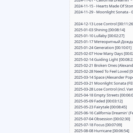
2024-11-01 - California Dreamin' -
2024-11-15 - Hearts Made Of Stone
2024-11-29 - Moonlight Sonata - 0
2024-12-13 Lose Control [00:11:26
2025-01-03 Shining [00:08:14]
2025-01-10 Lullaby [00:02:27]
2025-01-17 Метеоритный Дождь 
2025-01-24 Generation [00:10:01]
2025-02-07 How Many Days [00:02
2025-02-14 Guiding Light [00:08:2
2025-02-21 Broken Ones (Alexand
2025-02-28 Need To Feel Loved [0
2025-03-14 Space (Alexander Popo
2025-03-21 Moonlight Sonata (FEE
2025-03-28 Lose Control (incl. V
2025-04-18 Empty Streets [00:06:0
2025-05-09 Faded [00:03:12]
2025-05-23 Fairytale [00:08:45]
2025-06-16 California Dreamin' (Fe
2025-07-04 Obsession [00:02:30]
2025-07-18 Focus [00:07:09]
2025-08-08 Hurricane [00:06:54]