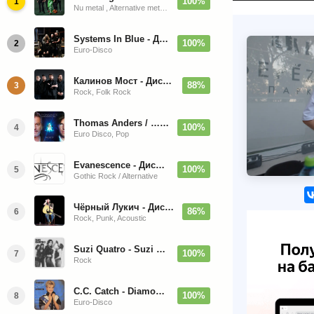
100%
1
Nu metal , Alternative metal, Groove metal
Systems In Blue - Дискография (2020-2026)
100%
2
Euro-Disco
Калинов Мост - Дискография (1986-2026)
88%
3
Rock, Folk Rock
Thomas Anders / … Sings Modern Talking: The Best hi-res
100%
4
Euro Disco, Pop
Evanescence - Дискография (1998-2026)
100%
5
Gothic Rock / Alternative
Чёрный Лукич - Дискография (1987-2014)
86%
6
Rock, Punk, Acoustic
Suzi Quatro - Suzi Quatro (Bonus Tracks, Remaster) 1973/2022
100%
7
Rock
C.C. Catch - Diamonds. Her Greatest Hits 1988
100%
8
Euro-Disco