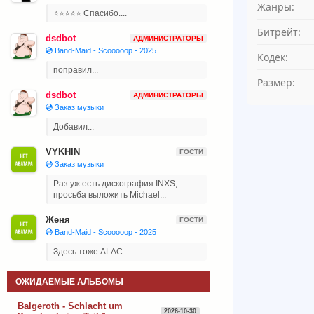
Жанры:
⭐⭐⭐⭐⭐ Спасибо....
Битрейт:
dsdbot
АДМИНИСТРАТОРЫ
💿 Band-Maid - Scooooop - 2025
Кодек:
поправил...
Размер:
dsdbot
АДМИНИСТРАТОРЫ
💿 Заказ музыки
Добавил...
VYKHIN
ГОСТИ
💿 Заказ музыки
Раз уж есть дискография INXS,
просьба выложить Michael...
Женя
ГОСТИ
💿 Band-Maid - Scooooop - 2025
Здесь тоже ALAC...
ОЖИДАЕМЫЕ АЛЬБОМЫ
Balgeroth - Schlacht um
2026-10-30