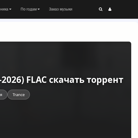
оника
По годам
Заказ музыки
-2026) FLAC скачать торрент
я
Trance