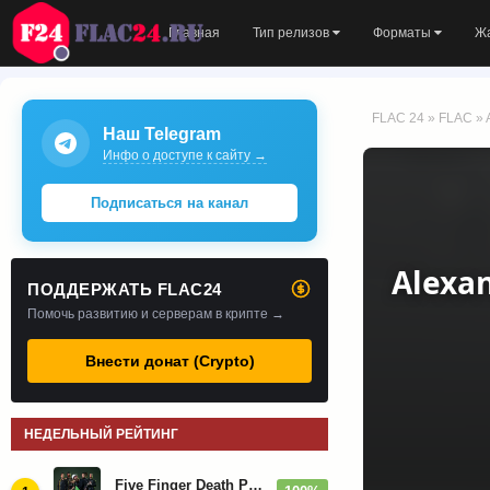
Главная
Тип релизов
Форматы
Ж
FLAC 24
»
FLAC
» 
Наш Telegram
Инфо о доступе к сайту →
Подписаться на канал
Alexa
ПОДДЕРЖАТЬ FLAC24
Помочь развитию и серверам в крипте →
Внести донат (Crypto)
НЕДЕЛЬНЫЙ РЕЙТИНГ
Five Finger Death Punch - Дискография (2008-2026)