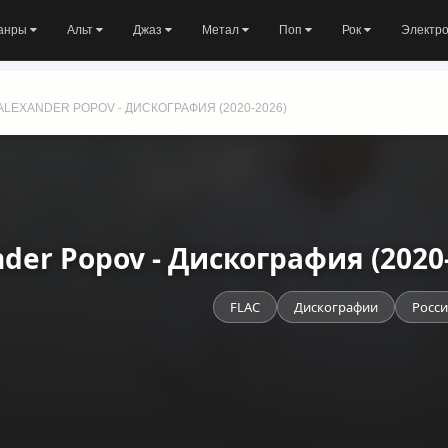
анры
Альт
Джаз
Метал
Поп
Рок
Электр
ALEXANDER POPOV - ДИСКОГРАФИЯ (2020-2026)
nder Popov - Дискография (2020
FLAC
Дискографии
Росси