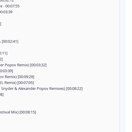
 00:02:12
 - 00:07:55
0:03:39
]
[00:02:41]
:11]
2]
er Popov Remix) [00:03:32]
0:03:39]
v Remix) [00:09:29]
L Remix) [00:07:05]
an Snyder & Alexander Popov Remixes) [00:08:22]
8]
stival Mix) [00:08:15]