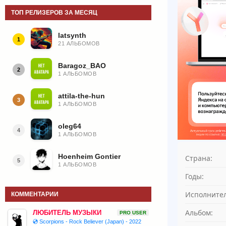
ТОП РЕЛИЗЕРОВ ЗА МЕСЯЦ
latsynth
1
21 АЛЬБОМОВ
Baragoz_BAO
2
1 АЛЬБОМОВ
attila-the-hun
3
1 АЛЬБОМОВ
oleg64
4
1 АЛЬБОМОВ
Hoenheim Gontier
Страна:
5
1 АЛЬБОМОВ
Годы:
Исполнител
КОММЕНТАРИИ
Альбом:
ЛЮБИТЕЛЬ МУЗЫКИ
PRO USER
💿 Scorpions - Rock Believer (Japan) - 2022