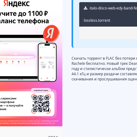
italo-disco-web-edy-band-fe
lossless.torrent
Скачать торрент в FLAC без потери 
Rachele бесплатно. Новый трек Dear 
году и стилистически альбом предст
44.1 кГц и размер раздачи составля
скачивания и прослушивания оцени