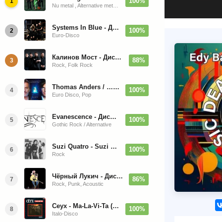
100%
1
Nu metal , Alternative metal, Groove metal
Systems In Blue - Дискография (2020-2026)
100%
2
Euro-Disco
Калинов Мост - Дискография (1986-2026)
88%
3
Rock, Folk Rock
Thomas Anders / … Sings Modern Talking: The Best hi-res
100%
4
Euro Disco, Pop
Evanescence - Дискография (1998-2026)
100%
5
Gothic Rock / Alternative
Suzi Quatro - Suzi Quatro (Bonus Tracks, Remaster) 1973/2022
100%
6
Rock
Чёрный Лукич - Дискография (1987-2014)
86%
7
Rock, Punk, Acoustic
Ceyx - Ma-La-Vi-Ta (12'' Maxi-Single)
100%
8
Italo-Disco