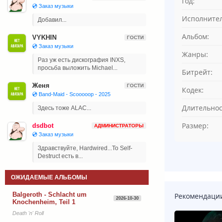
Год:
💿 Заказ музыки
Исполнител
Добавил...
Альбом:
VYKHIN
ГОСТИ
💿 Заказ музыки
Жанры:
Раз уж есть дискография INXS,
просьба выложить Michael...
Битрейт:
Женя
ГОСТИ
Кодек:
💿 Band-Maid - Scooooop - 2025
Длительнос
Здесь тоже ALAC...
Размер:
dsdbot
АДМИНИСТРАТОРЫ
💿 Заказ музыки
Здравствуйте, Hardwired...To Self-
Destruct есть в...
ОЖИДАЕМЫЕ АЛЬБОМЫ
Balgeroth - Schlacht um
Рекомендаци
2026-10-30
Knochenheim, Teil 1
Death 'n' Roll