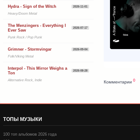
Hydra - Sign of the Witch
2026-11-01
Heavy/Doom Metal
The Menzingers - Everything I
2026-07-17
Ever Saw
Punk Rock / Pop Punk
Grimner - Stormvingar
2026-09-04
Folk/Viking Metal
Interpol - This Mirror Weighs a
2026-08-28
Ton
0
Alternative Rock, Indie
Комментарии
ТОПЫ МУЗЫКИ
100 топ альбомов 2026 года