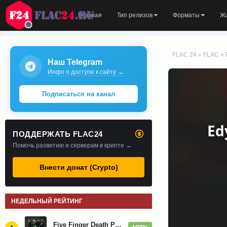
Главная
Тип релизов
Форматы
Ж
FLAC 24
»
FLAC
» 
Наш Telegram
Инфо о доступе к сайту →
Подписаться на канал
Ed
ПОДДЕРЖАТЬ FLAC24
Помочь развитию и серверам в крипте →
Внести донат (Crypto)
НЕДЕЛЬНЫЙ РЕЙТИНГ
Five Finger Death Punch - Дискография (2008-2026)