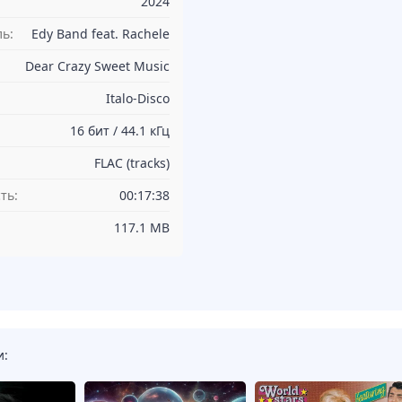
2024
ь:
Edy Band feat. Rachele
Dear Crazy Sweet Music
Italo-Disco
16 бит / 44.1 кГц
FLAC (tracks)
ть:
00:17:38
117.1 MB
и: