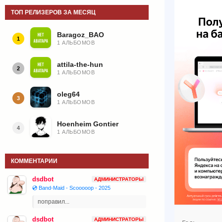
ТОП РЕЛИЗЕРОВ ЗА МЕСЯЦ
Baragoz_BAO
1
1 АЛЬБОМОВ
attila-the-hun
2
1 АЛЬБОМОВ
oleg64
3
1 АЛЬБОМОВ
Hoenheim Gontier
4
1 АЛЬБОМОВ
КОММЕНТАРИИ
dsdbot
АДМИНИСТРАТОРЫ
💿 Band-Maid - Scooooop - 2025
поправил...
dsdbot
АДМИНИСТРАТОРЫ