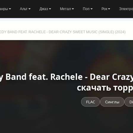
анры
Альт
Джаз
Метал
Поп
Рок
Электр
EDY BAND FEAT. RACHELE - DEAR CRAZY SWEET MUSIC (SINGLE) (2024)
y Band feat. Rachele - Dear Craz
скачать тор
FLAC
Синглы
D