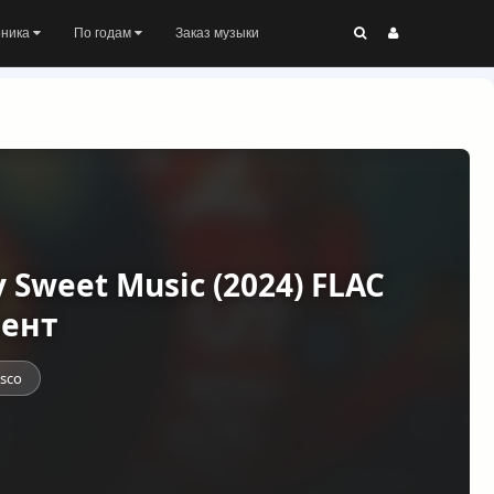
оника
По годам
Заказ музыки
y Sweet Music (2024) FLAC
рент
isco