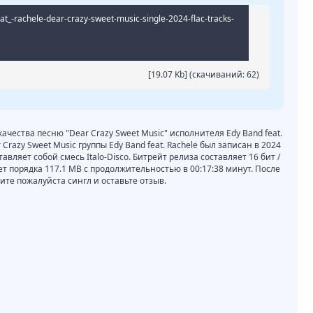
at_-rachele-dear-crazy-sweet-music-single-2024-flac-tracks-
[19.07 Kb] (cкачиваний: 62)
качества песню "Dear Crazy Sweet Music" исполнителя Edy Band feat.
Crazy Sweet Music группы Edy Band feat. Rachele был записан в 2024
авляет собой смесь Italo-Disco. Битрейт релиза составляет 16 бит /
ет порядка 117.1 MB с продолжительностью в 00:17:38 минут. После
те пожалуйста сингл и оставьте отзыв.