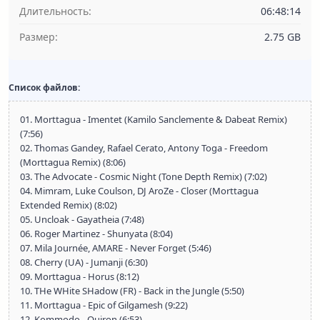
Длительность:
06:48:14
Размер:
2.75 GB
Список файлов:
01. Morttagua - Imentet (Kamilo Sanclemente & Dabeat Remix)
(7:56)
02. Thomas Gandey, Rafael Cerato, Antony Toga - Freedom
(Morttagua Remix) (8:06)
03. The Advocate - Cosmic Night (Tone Depth Remix) (7:02)
04. Mimram, Luke Coulson, DJ AroZe - Closer (Morttagua
Extended Remix) (8:02)
05. Uncloak - Gayatheia (7:48)
06. Roger Martinez - Shunyata (8:04)
07. Mila Journée, AMARE - Never Forget (5:46)
08. Cherry (UA) - Jumanji (6:30)
09. Morttagua - Horus (8:12)
10. THe WHite SHadow (FR) - Back in the Jungle (5:50)
11. Morttagua - Epic of Gilgamesh (9:22)
12. Kommodo - Quiron (6:53)