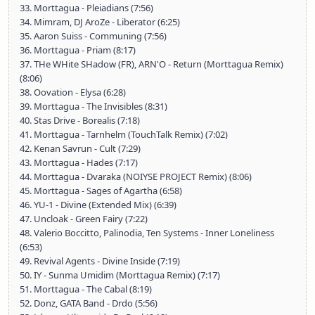
33. Morttagua - Pleiadians (7:56)
34. Mimram, DJ AroZe - Liberator (6:25)
35. Aaron Suiss - Communing (7:56)
36. Morttagua - Priam (8:17)
37. THe WHite SHadow (FR), ARN'O - Return (Morttagua Remix)
(8:06)
38. Oovation - Elysa (6:28)
39. Morttagua - The Invisibles (8:31)
40. Stas Drive - Borealis (7:18)
41. Morttagua - Tarnhelm (TouchTalk Remix) (7:02)
42. Kenan Savrun - Cult (7:29)
43. Morttagua - Hades (7:17)
44. Morttagua - Dvaraka (NOIYSE PROJECT Remix) (8:06)
45. Morttagua - Sages of Agartha (6:58)
46. YU-1 - Divine (Extended Mix) (6:39)
47. Uncloak - Green Fairy (7:22)
48. Valerio Boccitto, Palinodia, Ten Systems - Inner Loneliness
(6:53)
49. Revival Agents - Divine Inside (7:19)
50. IY - Sunma Umidim (Morttagua Remix) (7:17)
51. Morttagua - The Cabal (8:19)
52. Donz, GATA Band - Drdo (5:56)