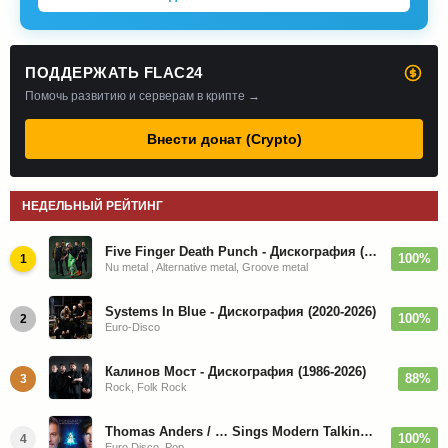
ПОДДЕРЖАТЬ FLAC24
Помочь развитию и серверам в крипте →
Внести донат (Crypto)
НЕДЕЛЬНЫЙ РЕЙТИНГ
Five Finger Death Punch - Дискография (2008-2026)
100%
1
Nu metal , Alternative metal, Groove metal
Systems In Blue - Дискография (2020-2026)
100%
2
Euro-Disco
Калинов Мост - Дискография (1986-2026)
88%
3
Rock, Folk Rock
Thomas Anders / … Sings Modern Talking: The Best hi-res
100%
4
Euro Disco, Pop