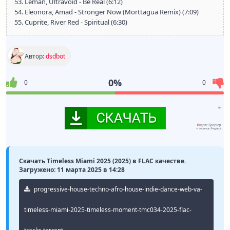
53. Léman, Ultravoid - Be Real (6:12)
54. Eleonora, Amad - Stronger Now (Morttagua Remix) (7:09)
55. Cuprite, River Red - Spiritual (6:30)
Автор:
dsdbot
0%
0
0
Скачать Timeless Miami 2025 (2025) в FLAC качестве.
Загружено: 11 марта 2025 в 14:28
progressive-house-techno-afro-house-indie-dance-web-va-
timeless-miami-2025-timeless-moment-tmc034-2025-flac-