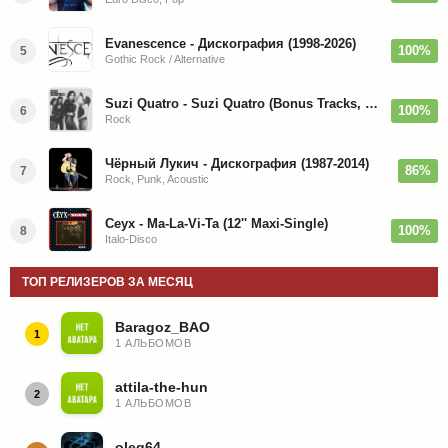
Evanescence - Дискография (1998-2026)
100%
5
Gothic Rock / Alternative
Suzi Quatro - Suzi Quatro (Bonus Tracks, Remaster) 1973/2022
100%
6
Rock
Чёрный Лукич - Дискография (1987-2014)
86%
7
Rock, Punk, Acoustic
Ceyx - Ma-La-Vi-Ta (12'' Maxi-Single)
100%
8
Italo-Disco
ТОП РЕЛИЗЕРОВ ЗА МЕСЯЦ
Baragoz_BAO
1
1 АЛЬБОМОВ
attila-the-hun
2
1 АЛЬБОМОВ
oleg64