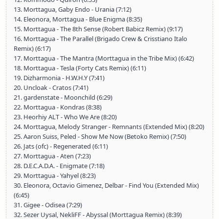
13. Morttagua, Gaby Endo - Urania (7:12)
14. Eleonora, Morttagua - Blue Enigma (8:35)
15. Morttagua - The 8th Sense (Robert Babicz Remix) (9:17)
16. Morttagua - The Parallel (Brigado Crew & Crisstiano Italo
Remix) (6:17)
17. Morttagua - The Mantra (Morttagua in the Tribe Mix) (6:42)
18. Morttagua - Tesla (Forty Cats Remix) (6:11)
19. Dizharmonia - H.W.H.Y (7:41)
20. Uncloak - Cratos (7:41)
21. gardenstate - Moonchild (6:29)
22. Morttagua - Kondras (8:38)
23. Heorhiy ALT - Who We Are (8:20)
24. Morttagua, Melody Stranger - Remnants (Extended Mix) (8:20)
25. Aaron Suiss, Peled - Show Me Now (Betoko Remix) (7:50)
26. Jats (ofc) - Regenerated (6:11)
27. Morttagua - Aten (7:23)
28. D.E.C.A.D.A. - Enigmate (7:18)
29. Morttagua - Yahyel (8:23)
30. Eleonora, Octavio Gimenez, Delbar - Find You (Extended Mix)
(6:45)
31. Gigee - Odisea (7:29)
32. Sezer Uysal, NekliFF - Abyssal (Morttagua Remix) (8:39)