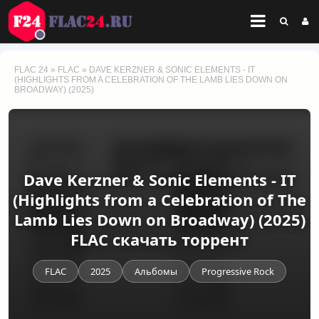
FLAC 24
»
FLAC
» DAVE KERZNER & SONIC ELEMENTS - IT
(HIGHLIGHTS FROM A CELEBRATION OF THE LAMB LIES DOWN ON
BROADWAY) (2025)
Dave Kerzner & Sonic Elements - IT
(Highlights from a Celebration of The
Lamb Lies Down on Broadway) (2025)
FLAC скачать торрент
FLAC
2025
Альбомы
Progressive Rock