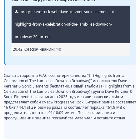
progressive-rock-web-dave-kerzner-sonic-elements-it-
highlights-from-a-celebration-of-the-lamb-lies-down-on-
broadway-20.torrent
[20.42 Kb] (cкачиваний: 44)
Скачать торрент в FLAC без потери качества "IT (Highlights from a
Celebration of The Lamb Lies Down on Broadway)" исполнителя Dave
Kerzner & Sonic Elements бесплатно. Новый альбом IT (Highlights from a
Celebration of The Lamb Lies Down on Broadway) группы Dave Kerzner &
Sonic Elements был записан в 2025 году и стилистически альбом
представляет собой смесь Progressive Rock. Битрейт релиза составляет
16 бит / 44.1 кГц и размер раздачи составляет порядка 461.8 MB с
продолжительностью в 01:10:09 минут. После скачивания и
прослушивания оцените пожалуйста материал и оставьте отзыв.