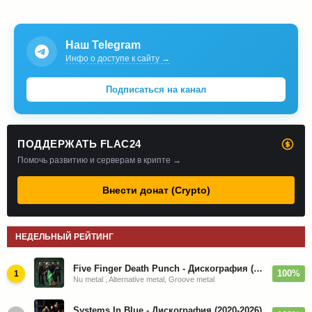
Наш Telegram
Инфо о доступе к сайту →
Подписаться на канал
ПОДДЕРЖАТЬ FLAC24
Помочь развитию и серверам в крипте →
Внести донат (Crypto)
НЕДЕЛЬНЫЙ РЕЙТИНГ
Five Finger Death Punch - Дискография (2008-2026)
100%
1
Nu metal , Alternative metal, Groove metal
Systems In Blue - Дискография (2020-2026)