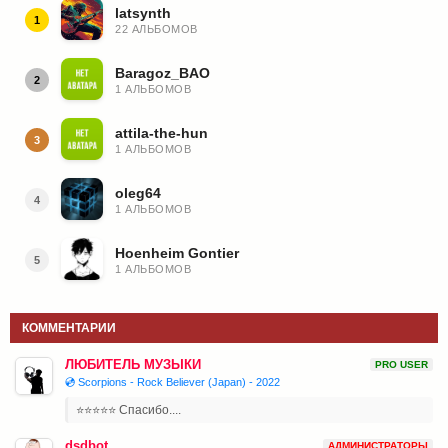
latsynth
1
22 АЛЬБОМОВ
Baragoz_BAO
2
1 АЛЬБОМОВ
attila-the-hun
3
1 АЛЬБОМОВ
oleg64
4
1 АЛЬБОМОВ
Hoenheim Gontier
5
1 АЛЬБОМОВ
КОММЕНТАРИИ
ЛЮБИТЕЛЬ МУЗЫКИ
PRO USER
💿 Scorpions - Rock Believer (Japan) - 2022
⭐⭐⭐⭐⭐ Спасибо....
dsdbot
АДМИНИСТРАТОРЫ