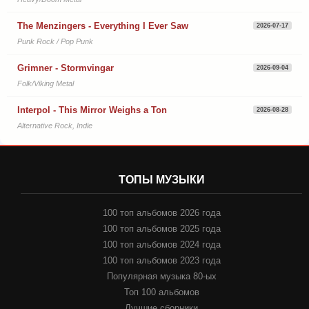
The Menzingers - Everything I Ever Saw
2026-07-17
Punk Rock / Pop Punk
Grimner - Stormvingar
2026-09-04
Folk/Viking Metal
Interpol - This Mirror Weighs a Ton
2026-08-28
Alternative Rock, Indie
ТОПЫ МУЗЫКИ
100 топ альбомов 2026 года
100 топ альбомов 2025 года
100 топ альбомов 2024 года
100 топ альбомов 2023 года
Популярная музыка 80-ых
Топ 100 альбомов
Лучшие сборники