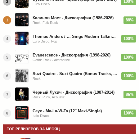
100%
2
Euro-Disco
Калинов Мост - Дискография (1986-2026)
88%
3
Rock, Folk Rock
Thomas Anders / … Sings Modern Talking: The Best hi-res
100%
4
Euro Disco, Pop
Evanescence - Дискография (1998-2026)
100%
5
Gothic Rock / Alternative
Suzi Quatro - Suzi Quatro (Bonus Tracks, Remaster) 1973/2022
100%
6
Rock
Чёрный Лукич - Дискография (1987-2014)
86%
7
Rock, Punk, Acoustic
Ceyx - Ma-La-Vi-Ta (12'' Maxi-Single)
100%
8
Italo-Disco
ТОП РЕЛИЗЕРОВ ЗА МЕСЯЦ