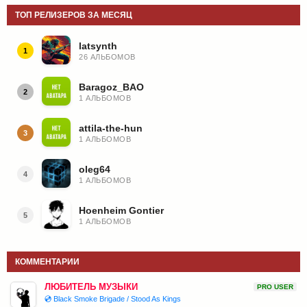
ТОП РЕЛИЗЕРОВ ЗА МЕСЯЦ
latsynth
1
26 АЛЬБОМОВ
Baragoz_BAO
2
1 АЛЬБОМОВ
attila-the-hun
3
1 АЛЬБОМОВ
oleg64
4
1 АЛЬБОМОВ
Hoenheim Gontier
5
1 АЛЬБОМОВ
КОММЕНТАРИИ
ЛЮБИТЕЛЬ МУЗЫКИ
PRO USER
💿 Black Smoke Brigade / Stood As Kings