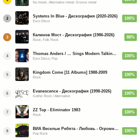
Nu metal , Alternative metal, Groove metal
Systems In Blue - Дискография (2020-2026)
100%
2
Euro-Disco
Калинов Мост - Дискография (1986-2026)
88%
3
Rock, Folk Rock
Thomas Anders / … Sings Modern Talking: The Best hi-res
100%
4
Euro Disco, Pop
Kingdom Come [11 Albums] 1988-2009
100%
5
Rock
Evanescence - Дискография (1998-2026)
100%
6
Gothic Rock / Alternative
ZZ Top - Eliminator 1983
100%
7
Rock
ВИА Веселые Ребята - Любовь - Огромная Страна - 1974/2026
100%
8
Pop Rock