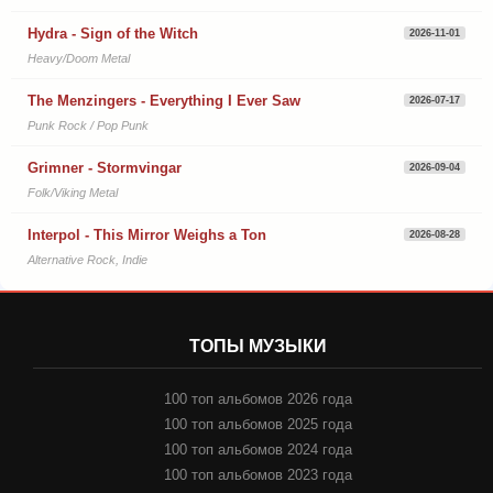
Hydra - Sign of the Witch
2026-11-01
Heavy/Doom Metal
The Menzingers - Everything I Ever Saw
2026-07-17
Punk Rock / Pop Punk
Grimner - Stormvingar
2026-09-04
Folk/Viking Metal
Interpol - This Mirror Weighs a Ton
2026-08-28
Alternative Rock, Indie
ТОПЫ МУЗЫКИ
100 топ альбомов 2026 года
100 топ альбомов 2025 года
100 топ альбомов 2024 года
100 топ альбомов 2023 года