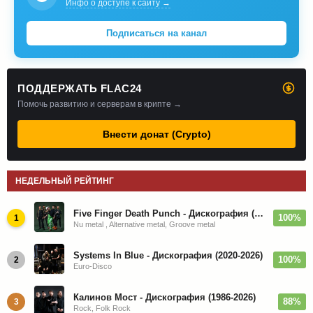
Инфо о доступе к сайту →
Подписаться на канал
ПОДДЕРЖАТЬ FLAC24
Помочь развитию и серверам в крипте →
Внести донат (Crypto)
НЕДЕЛЬНЫЙ РЕЙТИНГ
Five Finger Death Punch - Дискография (2008-2026)
100%
1
Nu metal , Alternative metal, Groove metal
Systems In Blue - Дискография (2020-2026)
100%
2
Euro-Disco
Калинов Мост - Дискография (1986-2026)
88%
3
Rock, Folk Rock