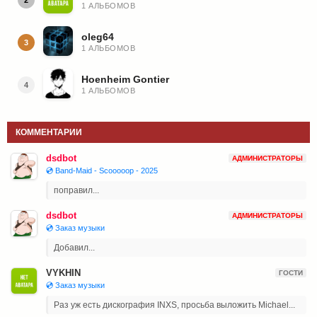
1 АЛЬБОМОВ
oleg64
3
1 АЛЬБОМОВ
Hoenheim Gontier
4
1 АЛЬБОМОВ
КОММЕНТАРИИ
dsdbot
АДМИНИСТРАТОРЫ
💿 Band-Maid - Scooooop - 2025
поправил...
dsdbot
АДМИНИСТРАТОРЫ
💿 Заказ музыки
Добавил...
VYKHIN
ГОСТИ
💿 Заказ музыки
Раз уж есть дискография INXS, просьба выложить Michael...