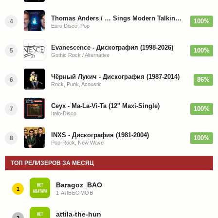
Thomas Anders / … Sings Modern Talking: The Best hi-res
100%
4
Euro Disco, Pop
Evanescence - Дискография (1998-2026)
100%
5
Gothic Rock / Alternative
Чёрный Лукич - Дискография (1987-2014)
86%
6
Rock, Punk, Acoustic
Ceyx - Ma-La-Vi-Ta (12'' Maxi-Single)
100%
7
Italo-Disco
INXS - Дискография (1981-2004)
100%
8
Pop-Rock, New Wave
ТОП РЕЛИЗЕРОВ ЗА МЕСЯЦ
Baragoz_BAO
1
1 АЛЬБОМОВ
attila-the-hun
2