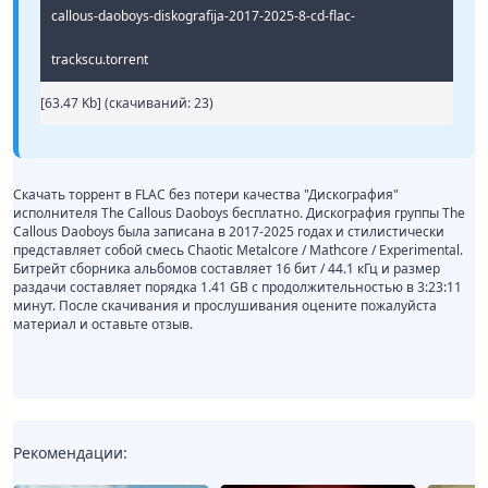
callous-daoboys-diskografija-2017-2025-8-cd-flac-
trackscu.torrent
[63.47 Kb] (cкачиваний: 23)
Скачать торрент в FLAC без потери качества "Дискография"
исполнителя The Callous Daoboys бесплатно. Дискография группы The
Callous Daoboys была записана в 2017-2025 годах и стилистически
представляет собой смесь Chaotic Metalcore / Mathcore / Experimental.
Битрейт сборника альбомов составляет 16 бит / 44.1 кГц и размер
раздачи составляет порядка 1.41 GB с продолжительностью в 3:23:11
минут. После скачивания и прослушивания оцените пожалуйста
материал и оставьте отзыв.
Рекомендации: