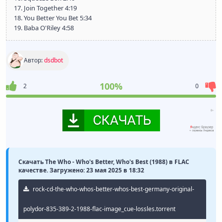
17. Join Together 4:19
18. You Better You Bet 5:34
19. Baba O'Riley 4:58
Автор:
dsdbot
100%
2
0
Скачать The Who - Who's Better, Who's Best (1988) в FLAC
качестве. Загружено: 23 мая 2025 в 18:32
rock-cd-the-who-whos-better-whos-best-germany-original-
polydor-835-389-2-1988-flac-image_cue-lossles.torrent