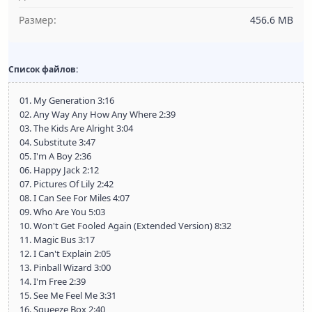
Размер:
456.6 MB
Список файлов:
01. My Generation 3:16
02. Any Way Any How Any Where 2:39
03. The Kids Are Alright 3:04
04. Substitute 3:47
05. I'm A Boy 2:36
06. Happy Jack 2:12
07. Pictures Of Lily 2:42
08. I Can See For Miles 4:07
09. Who Are You 5:03
10. Won't Get Fooled Again (Extended Version) 8:32
11. Magic Bus 3:17
12. I Can't Explain 2:05
13. Pinball Wizard 3:00
14. I'm Free 2:39
15. See Me Feel Me 3:31
16. Squeeze Box 2:40