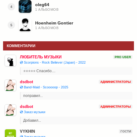
oleg64
4
1 АЛЬБОМОВ
Hoenheim Gontier
5
1 АЛЬБОМОВ
КОММЕНТАРИИ
ЛЮБИТЕЛЬ МУЗЫКИ
PRO USER
💿 Scorpions - Rock Believer (Japan) - 2022
⭐⭐⭐⭐⭐ Спасибо....
dsdbot
АДМИНИСТРАТОРЫ
💿 Band-Maid - Scooooop - 2025
поправил...
dsdbot
АДМИНИСТРАТОРЫ
💿 Заказ музыки
Добавил...
VYKHIN
ГОСТИ
💿 Заказ музыки