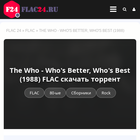
FLAC 24
»
FLAC
» THE WHO - WHO'S BETTER, WHO'S BEST (1988)
The Who - Who's Better, Who's Best
(1988) FLAC скачать торрент
FLAC
80-ые
Сборники
Rock