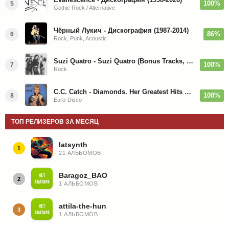
100%
5
Gothic Rock / Alternative
Чёрный Лукич - Дискография (1987-2014)
86%
6
Rock, Punk, Acoustic
Suzi Quatro - Suzi Quatro (Bonus Tracks, Remaster) 1973/2022
100%
7
Rock
C.C. Catch - Diamonds. Her Greatest Hits 1988
100%
8
Euro-Disco
ТОП РЕЛИЗЕРОВ ЗА МЕСЯЦ
latsynth
1
21 АЛЬБОМОВ
Baragoz_BAO
2
1 АЛЬБОМОВ
attila-the-hun
3
1 АЛЬБОМОВ