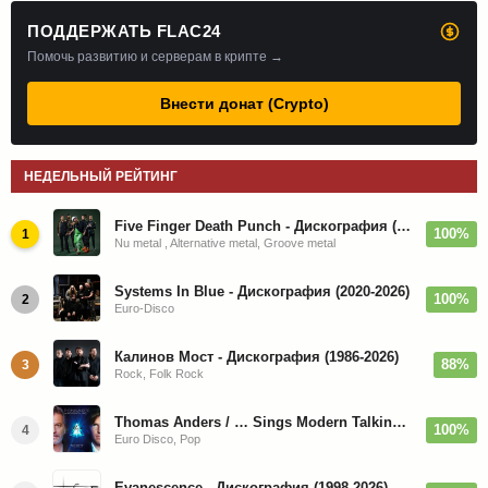
ПОДДЕРЖАТЬ FLAC24
Помочь развитию и серверам в крипте →
Внести донат (Crypto)
НЕДЕЛЬНЫЙ РЕЙТИНГ
Five Finger Death Punch - Дискография (2008-2026)
100%
1
Nu metal , Alternative metal, Groove metal
Systems In Blue - Дискография (2020-2026)
100%
2
Euro-Disco
Калинов Мост - Дискография (1986-2026)
88%
3
Rock, Folk Rock
Thomas Anders / … Sings Modern Talking: The Best hi-res
100%
4
Euro Disco, Pop
Evanescence - Дискография (1998-2026)