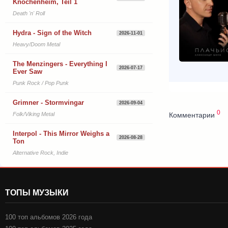
Knochenheim, Teil 1
Death 'n' Roll
Hydra - Sign of the Witch
2026-11-01
Heavy/Doom Metal
The Menzingers - Everything I
2026-07-17
Ever Saw
Punk Rock / Pop Punk
Grimner - Stormvingar
2026-09-04
0
Комментарии
Folk/Viking Metal
Interpol - This Mirror Weighs a
2026-08-28
Ton
Alternative Rock, Indie
ТОПЫ МУЗЫКИ
100 топ альбомов 2026 года