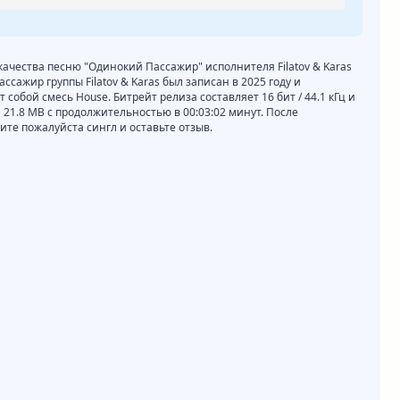
 качества песню "Одинокий Пассажир" исполнителя Filatov & Karas
сажир группы Filatov & Karas был записан в 2025 году и
собой смесь House. Битрейт релиза составляет 16 бит / 44.1 кГц и
 21.8 MB с продолжительностью в 00:03:02 минут. После
те пожалуйста сингл и оставьте отзыв.