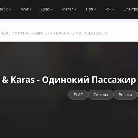
анры
Альт
Джаз
Метал
Поп
Рок
Электр
FILATOV & KARAS - ОДИНОКИЙ ПАССАЖИР (SINGLE) (2025)
v & Karas - Одинокий Пассажир 
FLAC
Синглы
Россия