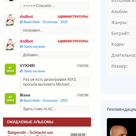
Исполнител
⭐⭐⭐⭐⭐ Спасибо....
Альбом:
dsdbot
АДМИНИСТРАТОРЫ
Жанры:
💿 Band-Maid - Scooooop - 2025
поправил...
Битрейт:
dsdbot
АДМИНИСТРАТОРЫ
Кодек:
💿 Заказ музыки
Длительнос
Добавил...
Размер:
VYKHIN
ГОСТИ
💿 Заказ музыки
Раз уж есть дискография INXS,
просьба выложить Michael...
Женя
ГОСТИ
💿 Band-Maid - Scooooop - 2025
Рекомендаци
Здесь тоже ALAC...
ОЖИДАЕМЫЕ АЛЬБОМЫ
Balgeroth - Schlacht um
2026-10-30