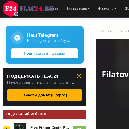
Главная
Тип релизов
Форматы
Ж
FLAC 24
»
FLAC
» 
Наш Telegram
Инфо о доступе к сайту →
Подписаться на канал
Filato
ПОДДЕРЖАТЬ FLAC24
Помочь развитию и серверам в крипте →
Внести донат (Crypto)
НЕДЕЛЬНЫЙ РЕЙТИНГ
Five Finger Death Punch - Дискография (2008-2026)