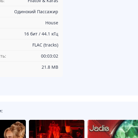
ь:
Filatov & Karas
Одинокий Пассажир
House
16 бит / 44.1 кГц
FLAC (tracks)
ть:
00:03:02
21.8 MB
и: