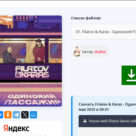
Список файлов:
01. Filatov & Karas - Одинокий П
Автор:
dsdbot
Скачать Filatov & Karas - Оди
мая 2025 в 08:41
house-web-filatov-karas-odin