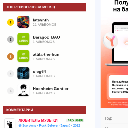
ТОП РЕЛИЗЕРОВ ЗА МЕСЯЦ
latsynth
1
21 АЛЬБОМОВ
Baragoz_BAO
2
1 АЛЬБОМОВ
attila-the-hun
3
1 АЛЬБОМОВ
oleg64
4
1 АЛЬБОМОВ
Hoenheim Gontier
5
1 АЛЬБОМОВ
КОММЕНТАРИИ
Год:
ЛЮБИТЕЛЬ МУЗЫКИ
PRO USER
💿 Scorpions - Rock Believer (Japan) - 2022