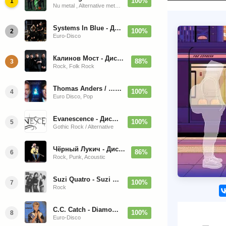
100%
1
Nu metal , Alternative metal, Groove metal
Systems In Blue - Дискография (2020-2026)
100%
2
Euro-Disco
Калинов Мост - Дискография (1986-2026)
88%
3
Rock, Folk Rock
Thomas Anders / … Sings Modern Talking: The Best hi-res
100%
4
Euro Disco, Pop
Evanescence - Дискография (1998-2026)
100%
5
Gothic Rock / Alternative
Чёрный Лукич - Дискография (1987-2014)
86%
6
Rock, Punk, Acoustic
Suzi Quatro - Suzi Quatro (Bonus Tracks, Remaster) 1973/2022
100%
7
Rock
C.C. Catch - Diamonds. Her Greatest Hits 1988
100%
8
Euro-Disco