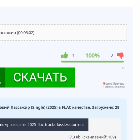
ассажир (00:03:02)
100%
1
0
нокий Пассажир (Single) (2025) в FLAC качестве. Загружено: 28
okij-passazhir-2025-flac-tracks-lossless.torrent
[7.3 Kb] (cкачиваний: 109)