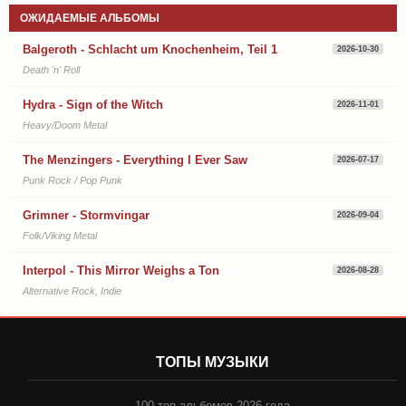
ОЖИДАЕМЫЕ АЛЬБОМЫ
Balgeroth - Schlacht um Knochenheim, Teil 1
2026-10-30
Death 'n' Roll
Hydra - Sign of the Witch
2026-11-01
Heavy/Doom Metal
The Menzingers - Everything I Ever Saw
2026-07-17
Punk Rock / Pop Punk
Grimner - Stormvingar
2026-09-04
Folk/Viking Metal
Interpol - This Mirror Weighs a Ton
2026-08-28
Alternative Rock, Indie
ТОПЫ МУЗЫКИ
100 топ альбомов 2026 года