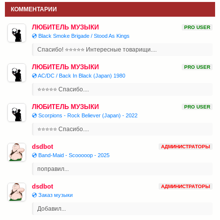
КОММЕНТАРИИ
ЛЮБИТЕЛЬ МУЗЫКИ
PRO USER
💿 Black Smoke Brigade / Stood As Kings
Спасибо! ⭐⭐⭐⭐⭐ Интересные товарищи....
ЛЮБИТЕЛЬ МУЗЫКИ
PRO USER
💿 AC/DC / Back In Black (Japan) 1980
⭐⭐⭐⭐⭐ Спасибо....
ЛЮБИТЕЛЬ МУЗЫКИ
PRO USER
💿 Scorpions - Rock Believer (Japan) - 2022
⭐⭐⭐⭐⭐ Спасибо....
dsdbot
АДМИНИСТРАТОРЫ
💿 Band-Maid - Scooooop - 2025
поправил...
dsdbot
АДМИНИСТРАТОРЫ
💿 Заказ музыки
Добавил...