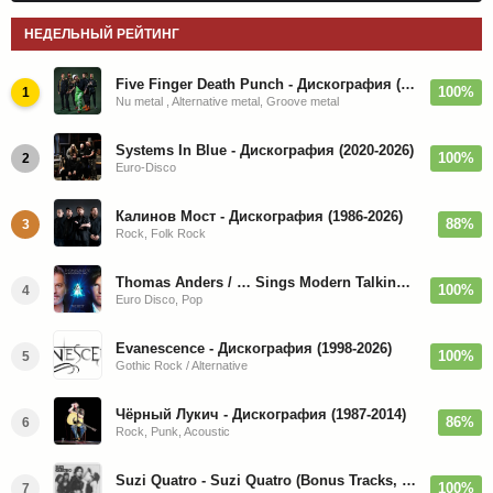
НЕДЕЛЬНЫЙ РЕЙТИНГ
Five Finger Death Punch - Дискография (2008-2026)
100%
1
Nu metal , Alternative metal, Groove metal
Systems In Blue - Дискография (2020-2026)
100%
2
Euro-Disco
Калинов Мост - Дискография (1986-2026)
88%
3
Rock, Folk Rock
Thomas Anders / … Sings Modern Talking: The Best hi-res
100%
4
Euro Disco, Pop
Evanescence - Дискография (1998-2026)
100%
5
Gothic Rock / Alternative
Чёрный Лукич - Дискография (1987-2014)
86%
6
Rock, Punk, Acoustic
Suzi Quatro - Suzi Quatro (Bonus Tracks, Remaster) 1973/2022
100%
7