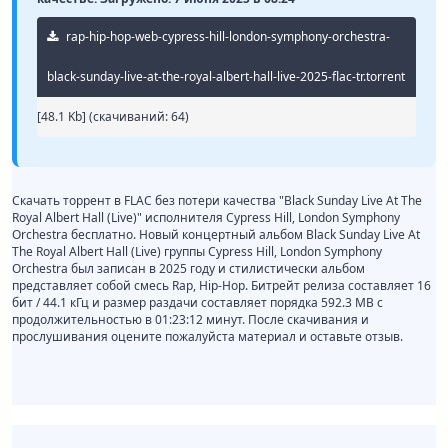
rap-hip-hop-web-cypress-hill-london-symphony-orchestra-
black-sunday-live-at-the-royal-albert-hall-live-2025-flac-tr.torrent
[48.1 Kb] (cкачиваний: 64)
Скачать торрент в FLAC без потери качества "Black Sunday Live At The
Royal Albert Hall (Live)" исполнителя Cypress Hill, London Symphony
Orchestra бесплатно. Новый концертный альбом Black Sunday Live At
The Royal Albert Hall (Live) группы Cypress Hill, London Symphony
Orchestra был записан в 2025 году и стилистически альбом
представляет собой смесь Rap, Hip-Hop. Битрейт релиза составляет 16
бит / 44.1 кГц и размер раздачи составляет порядка 592.3 MB с
продолжительностью в 01:23:12 минут. После скачивания и
прослушивания оцените пожалуйста материал и оставьте отзыв.