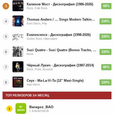
Калинов Мост - Дискография (1986-2026)
88%
3
Rock, Folk Rock
Thomas Anders / … Sings Modern Talking: The Best hi-res
100%
4
Euro Disco, Pop
Evanescence - Дискография (1998-2026)
100%
5
Gothic Rock / Alternative
Suzi Quatro - Suzi Quatro (Bonus Tracks, Remaster) 1973/2022
100%
6
Rock
Чёрный Лукич - Дискография (1987-2014)
86%
7
Rock, Punk, Acoustic
Ceyx - Ma-La-Vi-Ta (12'' Maxi-Single)
100%
8
Italo-Disco
ТОП РЕЛИЗЕРОВ ЗА МЕСЯЦ
Baragoz_BAO
1
1 АЛЬБОМОВ