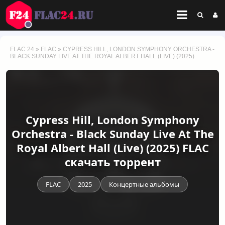
FLAC 24
»
FLAC
» CYPRESS HILL, LONDON SYMPHONY ORCHESTRA -
BLACK SUNDAY LIVE AT THE ROYAL ALBERT HALL (LIVE) (2025)
Cypress Hill, London Symphony
Orchestra - Black Sunday Live At The
Royal Albert Hall (Live) (2025) FLAC
скачать торрент
FLAC
2025
Концертные альбомы