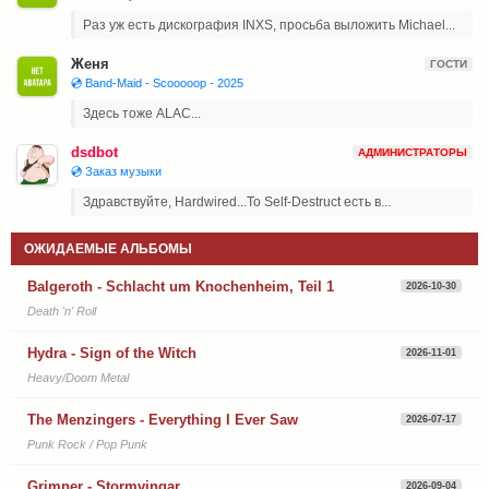
Раз уж есть дискография INXS, просьба выложить Michael...
Женя
ГОСТИ
💿 Band-Maid - Scooooop - 2025
Здесь тоже ALAC...
dsdbot
АДМИНИСТРАТОРЫ
💿 Заказ музыки
Здравствуйте, Hardwired...To Self-Destruct есть в...
ОЖИДАЕМЫЕ АЛЬБОМЫ
Balgeroth - Schlacht um Knochenheim, Teil 1
2026-10-30
Death 'n' Roll
Hydra - Sign of the Witch
2026-11-01
Heavy/Doom Metal
The Menzingers - Everything I Ever Saw
2026-07-17
Punk Rock / Pop Punk
Grimner - Stormvingar
2026-09-04