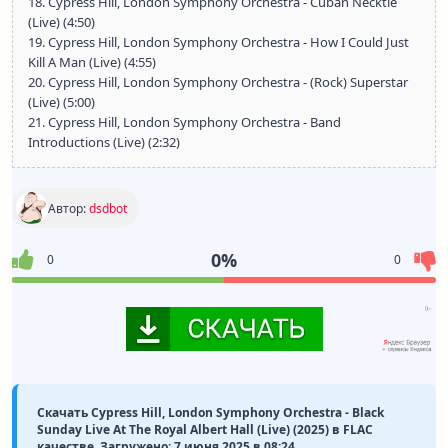
18. Cypress Hill, London Symphony Orchestra - Cuban Necktie
(Live) (4:50)
19. Cypress Hill, London Symphony Orchestra - How I Could Just
Kill A Man (Live) (4:55)
20. Cypress Hill, London Symphony Orchestra - (Rock) Superstar
(Live) (5:00)
21. Cypress Hill, London Symphony Orchestra - Band
Introductions (Live) (2:32)
Автор:
dsdbot
0%
0
0
Скачать Cypress Hill, London Symphony Orchestra - Black
Sunday Live At The Royal Albert Hall (Live) (2025) в FLAC
качестве. Загружено: 7 июня 2025 в 08:24