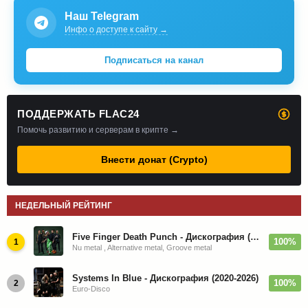
Наш Telegram
Инфо о доступе к сайту →
Подписаться на канал
ПОДДЕРЖАТЬ FLAC24
Помочь развитию и серверам в крипте →
Внести донат (Crypto)
НЕДЕЛЬНЫЙ РЕЙТИНГ
Five Finger Death Punch - Дискография (2008-2026)
100%
1
Nu metal , Alternative metal, Groove metal
Systems In Blue - Дискография (2020-2026)
100%
2
Euro-Disco