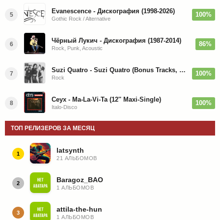
Evanescence - Дискография (1998-2026)
100%
5
Gothic Rock / Alternative
Чёрный Лукич - Дискография (1987-2014)
86%
6
Rock, Punk, Acoustic
Suzi Quatro - Suzi Quatro (Bonus Tracks, Remaster) 1973/2022
100%
7
Rock
Ceyx - Ma-La-Vi-Ta (12'' Maxi-Single)
100%
8
Italo-Disco
ТОП РЕЛИЗЕРОВ ЗА МЕСЯЦ
latsynth
1
21 АЛЬБОМОВ
Baragoz_BAO
2
1 АЛЬБОМОВ
attila-the-hun
3
1 АЛЬБОМОВ