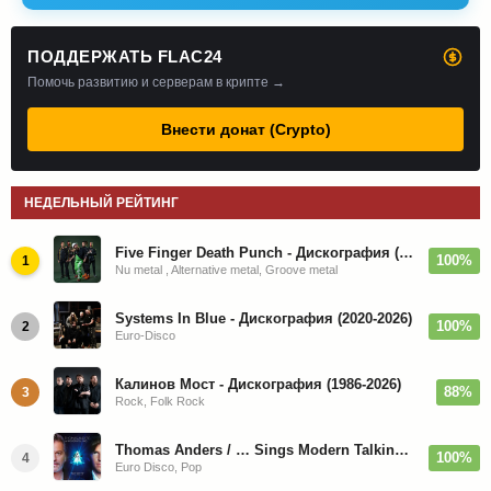
ПОДДЕРЖАТЬ FLAC24
Помочь развитию и серверам в крипте →
Внести донат (Crypto)
НЕДЕЛЬНЫЙ РЕЙТИНГ
Five Finger Death Punch - Дискография (2008-2026)
100%
1
Nu metal , Alternative metal, Groove metal
Systems In Blue - Дискография (2020-2026)
100%
2
Euro-Disco
Калинов Мост - Дискография (1986-2026)
88%
3
Rock, Folk Rock
Thomas Anders / … Sings Modern Talking: The Best hi-res
100%
4
Euro Disco, Pop