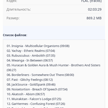
Кодек:
FLAC (tracks)
Длительность:
02:03:29
Размер:
869.2 MB
Список файлов:
01. Insignia - Multicellular Organisms (09:08)
02. Yachay - Etheric Realms (07:04)
03. Rubuscubus - Ambolith (07:35)
04. Mwanga - In Between (06:57)
05. Huracan & Golden Aura & Mush Hunter - Brothers And Sisters
(06:27)
06. Borderliners - Somewhere Out There (08:00)
07. Past - Glitchy Feelings (08:12)
08. JackSource - GoldSpank (09:46)
09. Noisetortion - Breach Of Speech (07:54)
10. Akatosh - Abism (06:57)
11. Muirakitan - Falcon's Lodge (07:25)
12. GarHermes - Confusing Forest (07:26)