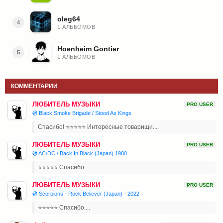
oleg64
4
1 АЛЬБОМОВ
Hoenheim Gontier
5
1 АЛЬБОМОВ
КОММЕНТАРИИ
ЛЮБИТЕЛЬ МУЗЫКИ
PRO USER
💿 Black Smoke Brigade / Stood As Kings
Спасибо! ⭐⭐⭐⭐⭐ Интересные товарищи....
ЛЮБИТЕЛЬ МУЗЫКИ
PRO USER
💿 AC/DC / Back In Black (Japan) 1980
⭐⭐⭐⭐⭐ Спасибо....
ЛЮБИТЕЛЬ МУЗЫКИ
PRO USER
💿 Scorpions - Rock Believer (Japan) - 2022
⭐⭐⭐⭐⭐ Спасибо....