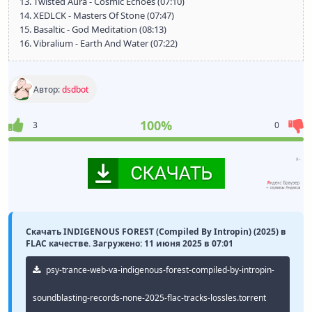
13. Twisted Aura - Cosmic Echoes (07:10)
14. XEDLCK - Masters Of Stone (07:47)
15. Basaltic - God Meditation (08:13)
16. Vibralium - Earth And Water (07:22)
Автор:
dsdbot
100%
3
0
Скачать INDIGENOUS FOREST (Compiled By Intropin) (2025) в
FLAC качестве. Загружено: 11 июня 2025 в 07:01
psy-trance-web-va-indigenous-forest-compiled-by-intropin-
soundblasting-records-none-2025-flac-tracks-lossles.torrent