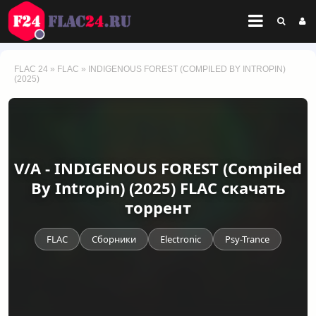
FLAC 24
»
FLAC
» INDIGENOUS FOREST (COMPILED BY INTROPIN)
(2025)
V/A - INDIGENOUS FOREST (Compiled
By Intropin) (2025) FLAC скачать
торрент
FLAC
Сборники
Electronic
Psy-Trance