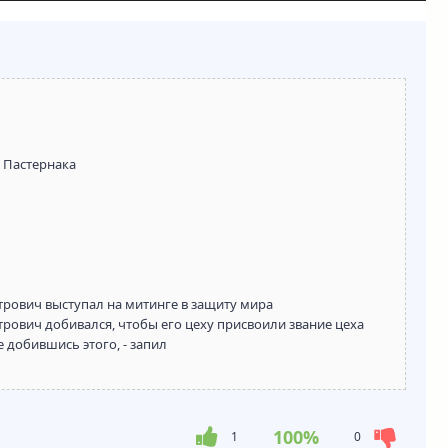
 Пастернака
етрович выступал на митинге в защиту мира
етрович добивался, чтобы его цеху присвоили звание цеха
е добившись этого, - запил
100%
1
0