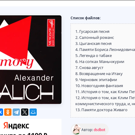
Список файлов:
1. Гусарская песня
2. Салонный романс
3. Цыганская песня
4. Памяти Бориса Леонидовича
5. Легенда о табаке
6. На сопках Маньчжурии
7. Снова август
8. Возвращение на Итаку
9. Черновик эпитафии
10. Новогодняя фантазия
11. История о том, как Клим П
12. История о том, как Клим П
коммунистического труда, и, н
13. Памяти доктора Живаго
Автор:
dsdbot