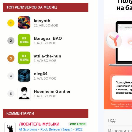
ТОП РЕЛИЗЕРОВ ЗА МЕСЯЦ
latsynth
1
21 АЛЬБОМОВ
Baragoz_BAO
2
1 АЛЬБОМОВ
attila-the-hun
3
1 АЛЬБОМОВ
oleg64
4
1 АЛЬБОМОВ
Hoenheim Gontier
5
1 АЛЬБОМОВ
КОММЕНТАРИИ
Год:
ЛЮБИТЕЛЬ МУЗЫКИ
PRO USER
💿 Scorpions - Rock Believer (Japan) - 2022
Исполнител