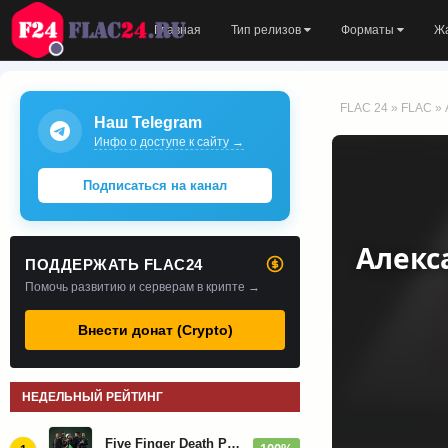
Главная
Тип релизов
Форматы
Ж
FLAC 24
»
FLAC
» 
Наш Telegram
Инфо о доступе к сайту →
Подписаться на канал
Алекс
ПОДДЕРЖАТЬ FLAC24
Помочь развитию и серверам в крипте →
Внести донат (Crypto)
НЕДЕЛЬНЫЙ РЕЙТИНГ
Five Finger Death Punch - Дискография (2008-2026)