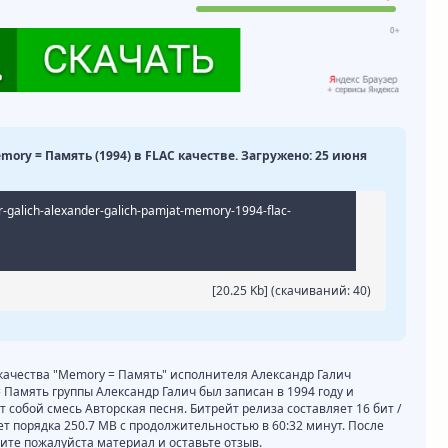
mory = Память (1994) в FLAC качестве. Загружено: 25 июня
r-galich-alexander-galich-pamjat-memory-1994-flac-
[20.25 Kb] (cкачиваний: 40)
 качества "Memory = Память" исполнителя Александр Галич
Память группы Александр Галич был записан в 1994 году и
 собой смесь Авторская песня. Битрейт релиза составляет 16 бит /
яет порядка 250.7 MB с продолжительностью в 60:32 минут. После
те пожалуйста материал и оставьте отзыв.