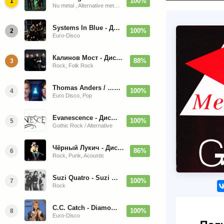
100%
1
Nu metal , Alternative metal, Groove metal
Systems In Blue - Дискография (2020-2026)
100%
2
Euro-Disco
Калинов Мост - Дискография (1986-2026)
88%
3
Rock, Folk Rock
Thomas Anders / … Sings Modern Talking: The Best hi-res
100%
4
Euro Disco, Pop
Evanescence - Дискография (1998-2026)
100%
5
Gothic Rock / Alternative
Чёрный Лукич - Дискография (1987-2014)
86%
6
Rock, Punk, Acoustic
Suzi Quatro - Suzi Quatro (Bonus Tracks, Remaster) 1973/2022
100%
7
Rock
C.C. Catch - Diamonds. Her Greatest Hits 1988
100%
8
Euro-Disco