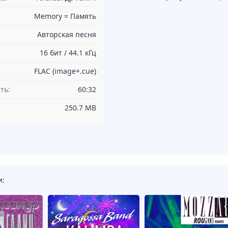
Memory = Память
Авторская песня
16 бит / 44.1 кГц
FLAC (image+.cue)
ть:
60:32
250.7 MB
и: