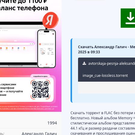
Скачать Александр Галич - Me
2025 в 09:33
avtorskaja-pesnja-aleksand
image_cue-lossless.torrent
Скачать торрент в FLAC без потери
бесплатно. Новый альбом Memory = 
1994
стилистически альбом представляет
44.1 кГц и размер раздачи составл
ь:
Александр Галич
скачивания и прослушивания оцени