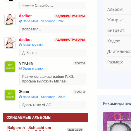
⭐⭐⭐⭐⭐ Спасибо....
Альбом:
dsdbot
АДМИНИСТРАТОРЫ
Жанры:
💿 Band-Maid - Scooooop - 2025
поправил...
Битрейт:
dsdbot
АДМИНИСТРАТОРЫ
Кодек:
💿 Заказ музыки
Длительнос
Добавил...
Размер:
VYKHIN
ГОСТИ
💿 Заказ музыки
Раз уж есть дискография INXS,
просьба выложить Michael...
Женя
ГОСТИ
💿 Band-Maid - Scooooop - 2025
Рекомендаци
Здесь тоже ALAC...
ОЖИДАЕМЫЕ АЛЬБОМЫ
Balgeroth - Schlacht um
2026-10-30