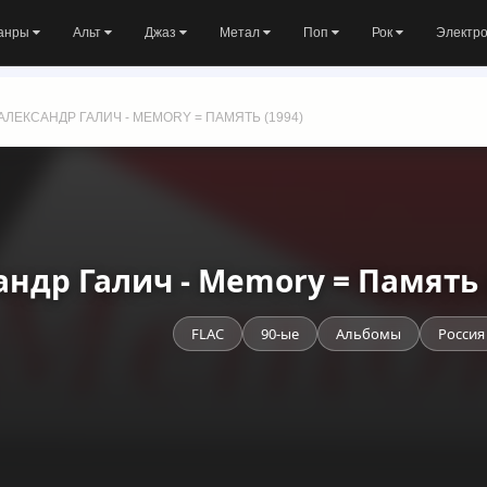
анры
Альт
Джаз
Метал
Поп
Рок
Электр
АЛЕКСАНДР ГАЛИЧ - MEMORY = ПАМЯТЬ (1994)
андр Галич - Memory = Память 
FLAC
90-ые
Альбомы
Россия