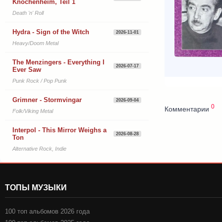
Knochenheim, Teil 1
Death 'n' Roll
Hydra - Sign of the Witch
2026-11-01
Heavy/Doom Metal
The Menzingers - Everything I
2026-07-17
Ever Saw
Punk Rock / Pop Punk
Grimner - Stormvingar
2026-09-04
0
Комментарии
Folk/Viking Metal
Interpol - This Mirror Weighs a
2026-08-28
Ton
Alternative Rock, Indie
ТОПЫ МУЗЫКИ
100 топ альбомов 2026 года