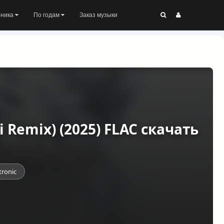
оника
По годам
Заказ музыки
i Remix) (2025) FLAC скачать
tronic