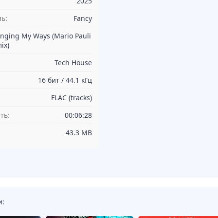
2025
ь:
Fancy
nging My Ways (Mario Pauli
ix)
Tech House
16 бит / 44.1 кГц
FLAC (tracks)
ть:
00:06:28
43.3 MB
и: