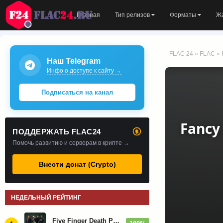
Главная
Тип релизов
Форматы
Ж
FLAC 24
»
FLAC
» 
Наш Telegram
Инфо о доступе к сайту →
Подписаться на канал
Fancy
ПОДДЕРЖАТЬ FLAC24
Помочь развитию и серверам в крипте →
Внести донат (Crypto)
НЕДЕЛЬНЫЙ РЕЙТИНГ
Five Finger Death Punch - Дискография (2008-2026)