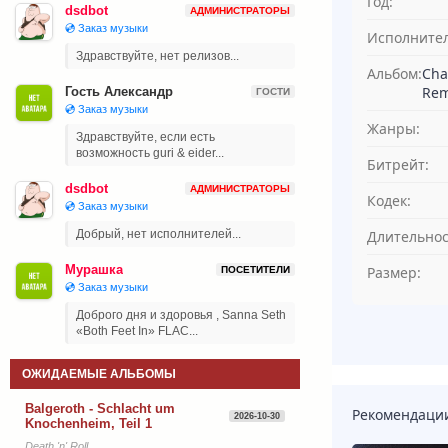
Год:
dsdbot
АДМИНИСТРАТОРЫ
💿 Заказ музыки
Исполнител
Здравствуйте, нет релизов...
Альбом:
Cha
Rem
Гость Александр
ГОСТИ
💿 Заказ музыки
Жанры:
Здравствуйте, если есть
возможность guri & eider...
Битрейт:
dsdbot
АДМИНИСТРАТОРЫ
Кодек:
💿 Заказ музыки
Длительнос
Добрый, нет исполнителей...
Мурашка
Размер:
ПОСЕТИТЕЛИ
💿 Заказ музыки
Доброго дня и здоровья , Sanna Seth
«Both Feet In» FLAC...
ОЖИДАЕМЫЕ АЛЬБОМЫ
Balgeroth - Schlacht um
Рекомендаци
2026-10-30
Knochenheim, Teil 1
Death 'n' Roll