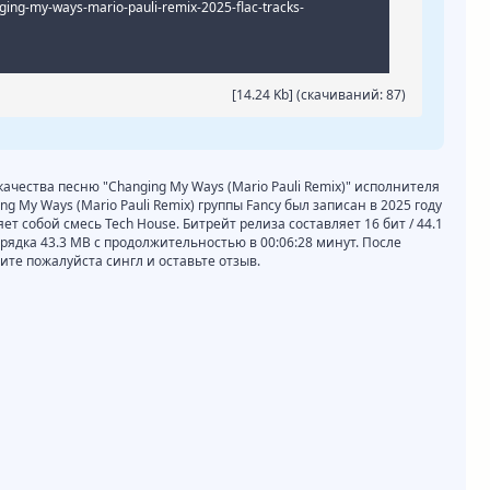
ing-my-ways-mario-pauli-remix-2025-flac-tracks-
[14.24 Kb] (cкачиваний: 87)
качества песню "Changing My Ways (Mario Pauli Remix)" исполнителя
ng My Ways (Mario Pauli Remix) группы Fancy был записан в 2025 году
т собой смесь Tech House. Битрейт релиза составляет 16 бит / 44.1
орядка 43.3 MB с продолжительностью в 00:06:28 минут. После
те пожалуйста сингл и оставьте отзыв.