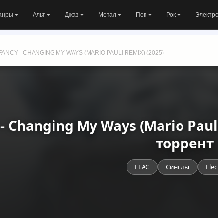
анры
Альт
Джаз
Метал
Поп
Рок
Электр
FANCY - CHANGING MY WAYS (MARIO PAULI REMIX) (2025)
 - Changing My Ways (Mario Paul
торрент
FLAC
Синглы
Elec