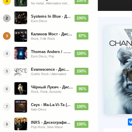
100%
1
Nu metal , Alternative metal, Groove metal
Systems In Blue - Дискография (2020-2026)
100%
2
Euro-Disco
Калинов Мост - Дискография (1986-2026)
87%
3
Rock, Folk Rock
Thomas Anders / … Sings Modern Talking: The Best hi-res
100%
4
Euro Disco, Pop
Evanescence - Дискография (1998-2026)
100%
5
Gothic Rock / Alternative
Чёрный Лукич - Дискография (1987-2014)
86%
6
Rock, Punk, Acoustic
Ceyx - Ma-La-Vi-Ta (12'' Maxi-Single)
100%
7
Italo-Disco
INXS - Дискография (1981-2004)
100%
8
Pop-Rock, New Wave