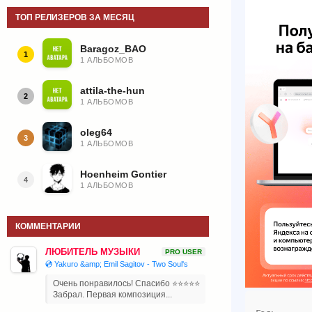
ТОП РЕЛИЗЕРОВ ЗА МЕСЯЦ
Baragoz_BAO
1
1 АЛЬБОМОВ
attila-the-hun
2
1 АЛЬБОМОВ
oleg64
3
1 АЛЬБОМОВ
Hoenheim Gontier
4
1 АЛЬБОМОВ
КОММЕНТАРИИ
ЛЮБИТЕЛЬ МУЗЫКИ
PRO USER
💿 Yakuro &amp; Emil Sagitov - Two Soul's
Очень понравилось! Спасибо ⭐⭐⭐⭐⭐
Забрал. Первая композиция...