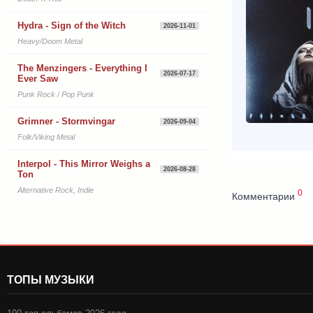
Hydra - Sign of the Witch
2026-11-01
Heavy/Doom Metal
The Menzingers - Everything I
2026-07-17
Ever Saw
Punk Rock / Pop Punk
Grimner - Stormvingar
2026-09-04
Folk/Viking Metal
Interpol - This Mirror Weighs a
2026-08-28
Ton
Alternative Rock, Indie
0
Комментарии
ТОПЫ МУЗЫКИ