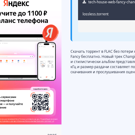
tech-house-web-fancy-chang
lossless.torrent
Скачать торрент в FLAC без потери 
Fancy бесплатно. Новый трек Changi
и стилистически альбом представляе
кГц и размер раздачи составляет п
скачивания и прослушивания оцени