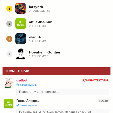
latsynth
1
26 АЛЬБОМОВ
attila-the-hun
2
2 АЛЬБОМОВ
oleg64
3
1 АЛЬБОМОВ
Hoenheim Gontier
4
1 АЛЬБОМОВ
КОММЕНТАРИИ
dsdbot
АДМИНИСТРАТОРЫ
💿 Заказ музыки
Приветствую, нет релизов...
Гость Алексей
ГОСТИ
💿 Заказ музыки
Всем привет. Ищу Owen James. Заранее спасибо!...