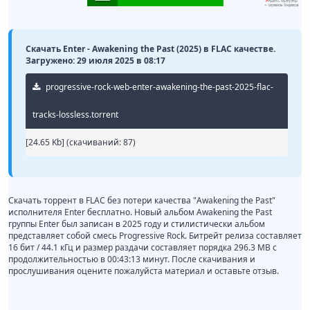
Скачать Enter - Awakening the Past (2025) в FLAC качестве.
Загружено: 29 июля 2025 в 08:17
progressive-rock-web-enter-awakening-the-past-2025-flac-
tracks-lossless.torrent
[24.65 Kb] (cкачиваний: 87)
Скачать торрент в FLAC без потери качества "Awakening the Past"
исполнителя Enter бесплатно. Новый альбом Awakening the Past
группы Enter был записан в 2025 году и стилистически альбом
представляет собой смесь Progressive Rock. Битрейт релиза составляет
16 бит / 44.1 кГц и размер раздачи составляет порядка 296.3 MB с
продолжительностью в 00:43:13 минут. После скачивания и
прослушивания оцените пожалуйста материал и оставьте отзыв.