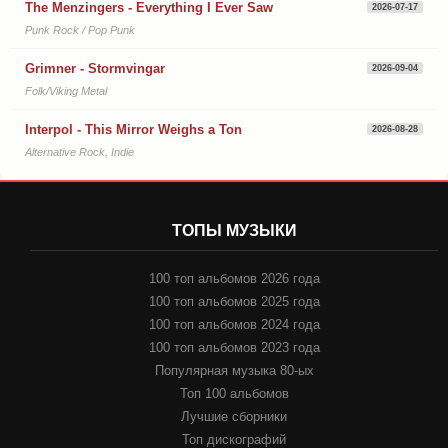
The Menzingers - Everything I Ever Saw
2026-07-17
Punk Rock / Pop Punk
Grimner - Stormvingar
2026-09-04
Folk/Viking Metal
Interpol - This Mirror Weighs a Ton
2026-08-28
Alternative Rock, Indie
ТОПЫ МУЗЫКИ
100 топ альбомов 2026 года
100 топ альбомов 2025 года
100 топ альбомов 2024 года
100 топ альбомов 2023 года
Популярная музыка 80-ых
Топ 100 альбомов
Лучшие сборники
Топ дискографий