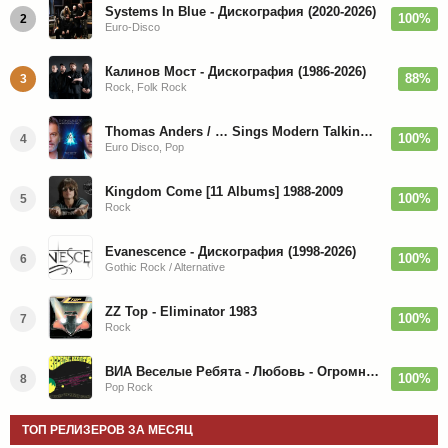
Systems In Blue - Дискография (2020-2026)
100%
2
Euro-Disco
Калинов Мост - Дискография (1986-2026)
88%
3
Rock, Folk Rock
Thomas Anders / … Sings Modern Talking: The Best hi-res
100%
4
Euro Disco, Pop
Kingdom Come [11 Albums] 1988-2009
100%
5
Rock
Evanescence - Дискография (1998-2026)
100%
6
Gothic Rock / Alternative
ZZ Top - Eliminator 1983
100%
7
Rock
ВИА Веселые Ребята - Любовь - Огромная Страна - 1974/2026
100%
8
Pop Rock
ТОП РЕЛИЗЕРОВ ЗА МЕСЯЦ