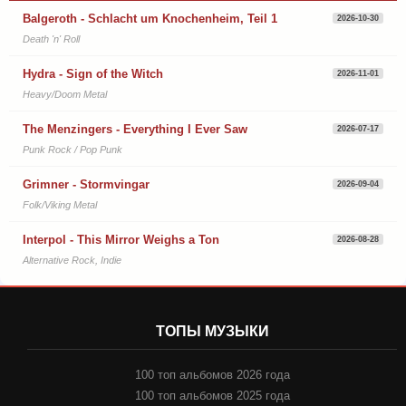
Balgeroth - Schlacht um Knochenheim, Teil 1
2026-10-30
Death 'n' Roll
Hydra - Sign of the Witch
2026-11-01
Heavy/Doom Metal
The Menzingers - Everything I Ever Saw
2026-07-17
Punk Rock / Pop Punk
Grimner - Stormvingar
2026-09-04
Folk/Viking Metal
Interpol - This Mirror Weighs a Ton
2026-08-28
Alternative Rock, Indie
ТОПЫ МУЗЫКИ
100 топ альбомов 2026 года
100 топ альбомов 2025 года