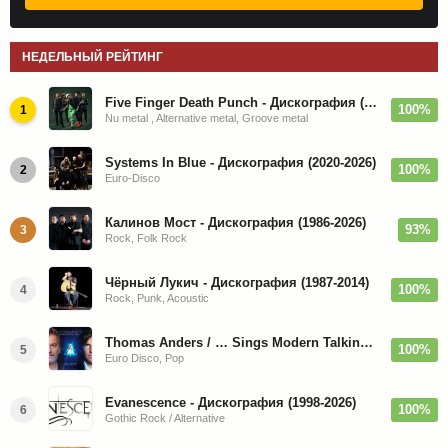
НЕДЕЛЬНЫЙ РЕЙТИНГ
Five Finger Death Punch - Дискография (2008-2026)
100%
1
Nu metal , Alternative metal, Groove metal
Systems In Blue - Дискография (2020-2026)
100%
2
Euro-Disco
Калинов Мост - Дискография (1986-2026)
93%
3
Rock, Folk Rock
Чёрный Лукич - Дискография (1987-2014)
100%
4
Rock, Punk, Acoustic
Thomas Anders / … Sings Modern Talking: The Best hi-res
100%
5
Euro Disco, Pop
Evanescence - Дискография (1998-2026)
100%
6
Gothic Rock / Alternative