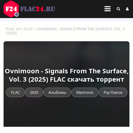
FLAC 24
»
FLAC
» OVNIMOON - SIGNALS FROM THE SURFACE, VOL. 3
(2025)
Ovnimoon - Signals From The Surface,
Vol. 3 (2025) FLAC скачать торрент
FLAC
2025
Альбомы
Electronic
Psy-Trance