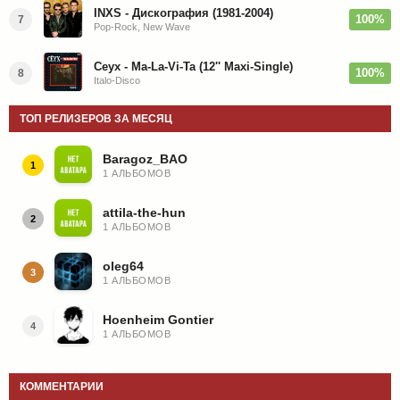
INXS - Дискография (1981-2004)
100%
7
Pop-Rock, New Wave
Ceyx - Ma-La-Vi-Ta (12'' Maxi-Single)
100%
8
Italo-Disco
ТОП РЕЛИЗЕРОВ ЗА МЕСЯЦ
Baragoz_BAO
1
1 АЛЬБОМОВ
attila-the-hun
2
1 АЛЬБОМОВ
oleg64
3
1 АЛЬБОМОВ
Hoenheim Gontier
4
1 АЛЬБОМОВ
КОММЕНТАРИИ