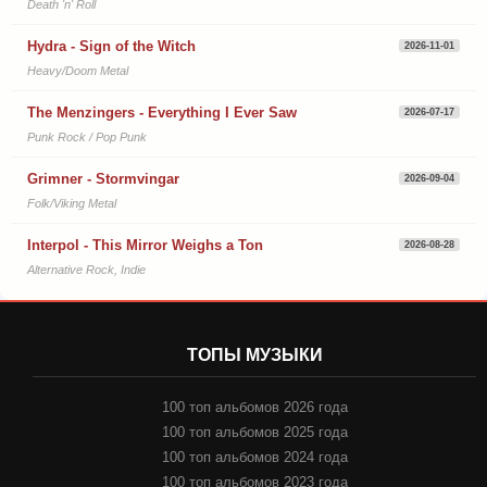
Death 'n' Roll
Hydra - Sign of the Witch
2026-11-01
Heavy/Doom Metal
The Menzingers - Everything I Ever Saw
2026-07-17
Punk Rock / Pop Punk
Grimner - Stormvingar
2026-09-04
Folk/Viking Metal
Interpol - This Mirror Weighs a Ton
2026-08-28
Alternative Rock, Indie
ТОПЫ МУЗЫКИ
100 топ альбомов 2026 года
100 топ альбомов 2025 года
100 топ альбомов 2024 года
100 топ альбомов 2023 года