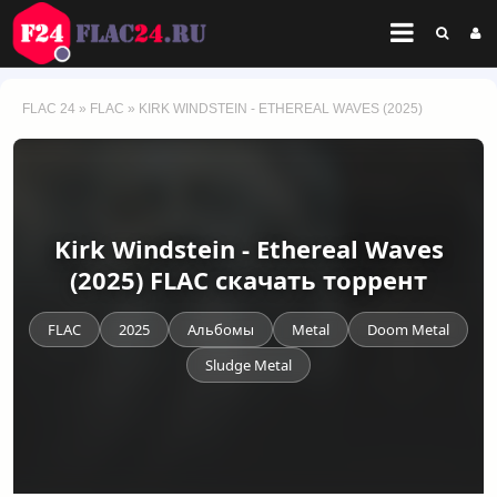
FLAC 24
»
FLAC
» KIRK WINDSTEIN - ETHEREAL WAVES (2025)
Kirk Windstein - Ethereal Waves
(2025) FLAC скачать торрент
FLAC
2025
Альбомы
Metal
Doom Metal
Sludge Metal