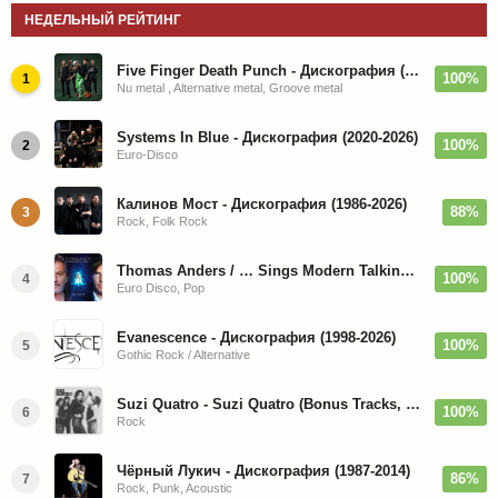
НЕДЕЛЬНЫЙ РЕЙТИНГ
Five Finger Death Punch - Дискография (2008-2026)
100%
1
Nu metal , Alternative metal, Groove metal
Systems In Blue - Дискография (2020-2026)
100%
2
Euro-Disco
Калинов Мост - Дискография (1986-2026)
88%
3
Rock, Folk Rock
Thomas Anders / … Sings Modern Talking: The Best hi-res
100%
4
Euro Disco, Pop
Evanescence - Дискография (1998-2026)
100%
5
Gothic Rock / Alternative
Suzi Quatro - Suzi Quatro (Bonus Tracks, Remaster) 1973/2022
100%
6
Rock
Чёрный Лукич - Дискография (1987-2014)
86%
7
Rock, Punk, Acoustic