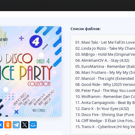
Список файлов:
01. Maxi Talo - Let Me Fall In Love
02. Linda Jo Rizzo - Take My Chanc
03. M@rgo - Hold Me (Original Ver
04. AlimkhanOV A. - Stay (4:32)
05. EuroMartina - Remenber (Italo
06. Marc Fruttero - My My My (5:
07. Mancol - The Light (Extended E
08. Good Ride - Why (2025 Version
09. Peter Paul - The Way You Look
10. Wolframm - Remenber (Ian Coo
11. Anita Campagnolo - Beat By B
12. Daro-X - In Your Eyes (4:32)
13. Disco Fire - Shining Star (Pure 
14. Cliff Wedge - Il Était Une Fois…
15. Trans-X - Cyberlove (Hi Nrg Ve