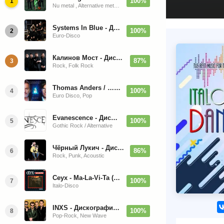
100%
1
Nu metal , Alternative metal, Groove metal
Systems In Blue - Дискография (2020-2026)
100%
2
Euro-Disco
Калинов Мост - Дискография (1986-2026)
87%
3
Rock, Folk Rock
Thomas Anders / … Sings Modern Talking: The Best hi-res
100%
4
Euro Disco, Pop
Evanescence - Дискография (1998-2026)
100%
5
Gothic Rock / Alternative
Чёрный Лукич - Дискография (1987-2014)
86%
6
Rock, Punk, Acoustic
Ceyx - Ma-La-Vi-Ta (12'' Maxi-Single)
100%
7
Italo-Disco
INXS - Дискография (1981-2004)
100%
8
Pop-Rock, New Wave