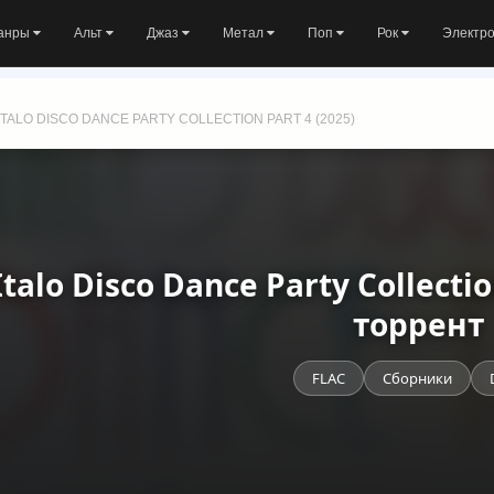
анры
Альт
Джаз
Метал
Поп
Рок
Электр
ITALO DISCO DANCE PARTY COLLECTION PART 4 (2025)
 Italo Disco Dance Party Collecti
торрент
FLAC
Сборники