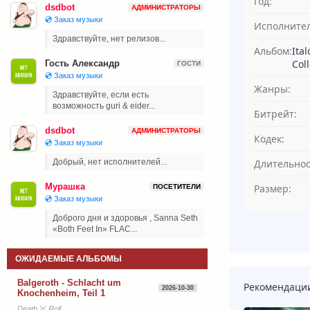
Год:
dsdbot
АДМИНИСТРАТОРЫ
💿 Заказ музыки
Исполнител
Здравствуйте, нет релизов...
Альбом:
Ita
Coll
Гость Александр
ГОСТИ
💿 Заказ музыки
Жанры:
Здравствуйте, если есть
возможность guri & eider...
Битрейт:
dsdbot
АДМИНИСТРАТОРЫ
Кодек:
💿 Заказ музыки
Длительнос
Добрый, нет исполнителей...
Мурашка
Размер:
ПОСЕТИТЕЛИ
💿 Заказ музыки
Доброго дня и здоровья , Sanna Seth
«Both Feet In» FLAC...
ОЖИДАЕМЫЕ АЛЬБОМЫ
Balgeroth - Schlacht um
Рекомендаци
2026-10-30
Knochenheim, Teil 1
Death 'n' Roll