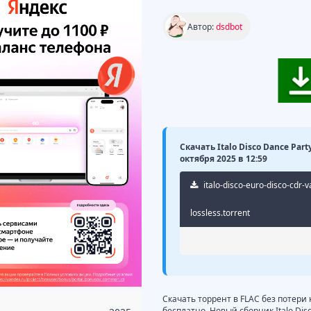
Автор:
dsdbot
Скачать Italo Disco Dance Party
октября 2025 в 12:59
italo-disco-euro-disco-cdr-v
lossless.torrent
Скачать торрент в FLAC без потери ка
бесплатно. Новый сборник Italo Disco