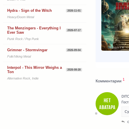
Hydra - Sign of the Witch
2026-11-01
Heavy/Doom Metal
The Menzingers - Everything I
2026-07-17
Ever Saw
Punk Rock / Pop Punk
Grimner - Stormvingar
2026-09-04
Folk/Viking Metal
Interpol - This Mirror Weighs a
2026-08-28
Ton
Alternative Rock, Indie
1
Комментарии
DIT
Гост
Су