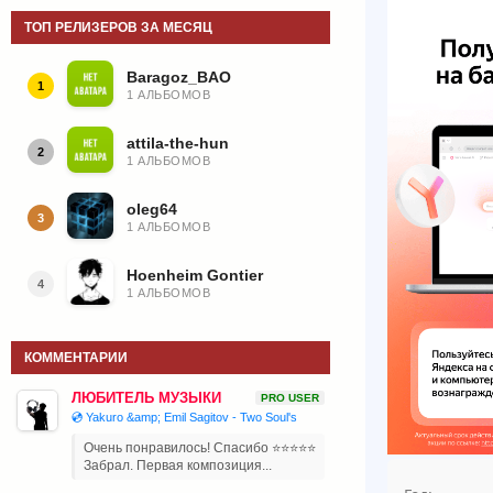
ТОП РЕЛИЗЕРОВ ЗА МЕСЯЦ
Baragoz_BAO
1
1 АЛЬБОМОВ
attila-the-hun
2
1 АЛЬБОМОВ
oleg64
3
1 АЛЬБОМОВ
Hoenheim Gontier
4
1 АЛЬБОМОВ
КОММЕНТАРИИ
ЛЮБИТЕЛЬ МУЗЫКИ
PRO USER
💿 Yakuro &amp; Emil Sagitov - Two Soul's
Очень понравилось! Спасибо ⭐⭐⭐⭐⭐
Забрал. Первая композиция...