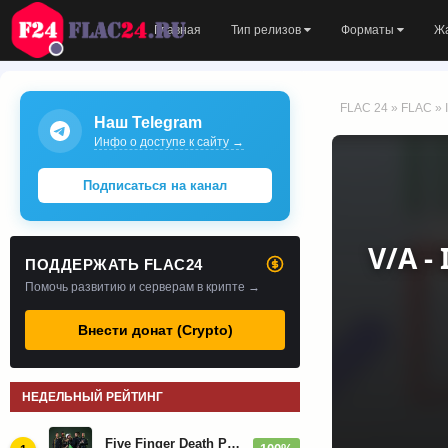
Главная
Тип релизов
Форматы
Ж
FLAC 24
»
FLAC
» 
Наш Telegram
Инфо о доступе к сайту →
Подписаться на канал
V/A -
ПОДДЕРЖАТЬ FLAC24
Помочь развитию и серверам в крипте →
Внести донат (Crypto)
НЕДЕЛЬНЫЙ РЕЙТИНГ
Five Finger Death Punch - Дискография (2008-2026)