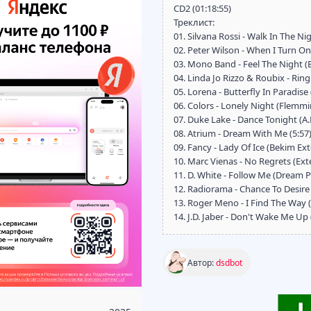
CD2 (01:18:55)
Треклист:
01. Silvana Rossi - Walk In The Ni
02. Peter Wilson - When I Turn On
03. Mono Band - Feel The Night (
04. Linda Jo Rizzo & Roubix - Ring
05. Lorena - Butterfly In Paradise 
06. Colors - Lonely Night (Flemmi
07. Duke Lake - Dance Tonight (A.
08. Atrium - Dream With Me (5:57
09. Fancy - Lady Of Ice (Bekim Ex
10. Marc Vienas - No Regrets (Ext
11. D. White - Follow Me (Dream 
12. Radiorama - Chance To Desire
13. Roger Meno - I Find The Way 
14. J.D. Jaber - Don't Wake Me U
Автор:
dsdbot