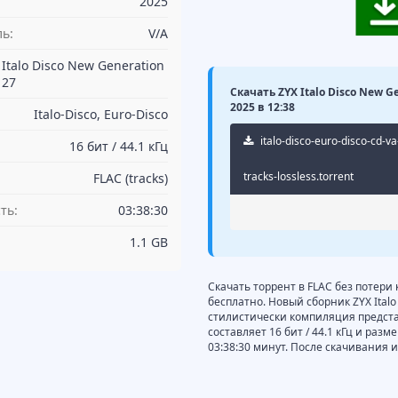
2025
ь:
V/A
 Italo Disco New Generation
 27
Скачать ZYX Italo Disco New Ge
2025 в 12:38
Italo-Disco, Euro-Disco
italo-disco-euro-disco-cd-va
16 бит / 44.1 кГц
tracks-lossless.torrent
FLAC (tracks)
ть:
03:38:30
1.1 GB
Скачать торрент в FLAC без потери к
бесплатно. Новый сборник ZYX Italo 
стилистически компиляция представл
составляет 16 бит / 44.1 кГц и раз
03:38:30 минут. После скачивания 