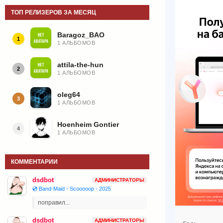
ТОП РЕЛИЗЕРОВ ЗА МЕСЯЦ
Baragoz_BAO
1
1 АЛЬБОМОВ
attila-the-hun
2
1 АЛЬБОМОВ
oleg64
3
1 АЛЬБОМОВ
Hoenheim Gontier
4
1 АЛЬБОМОВ
КОММЕНТАРИИ
dsdbot
АДМИНИСТРАТОРЫ
💿 Band-Maid - Scooooop - 2025
поправил...
dsdbot
АДМИНИСТРАТОРЫ