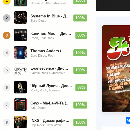
100%
1
Nu metal , Alternative metal, Groove metal
Systems In Blue - Дискография (2020-2026)
100%
2
Euro-Disco
Калинов Мост - Дискография (1986-2026)
88%
3
Rock, Folk Rock
Thomas Anders / … Sings Modern Talking: The Best hi-res
100%
4
Euro Disco, Pop
Evanescence - Дискография (1998-2026)
100%
5
Gothic Rock / Alternative
Чёрный Лукич - Дискография (1987-2014)
86%
6
Rock, Punk, Acoustic
Ceyx - Ma-La-Vi-Ta (12'' Maxi-Single)
100%
7
Italo-Disco
INXS - Дискография (1981-2004)
100%
8
Pop-Rock, New Wave