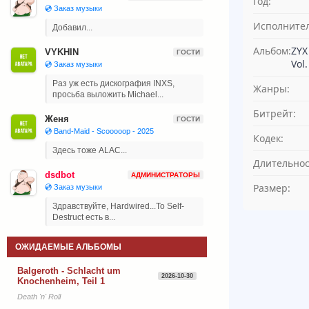
Год:
💿 Заказ музыки
Исполнител
Добавил...
Альбом:
ZYX
VYKHIN
ГОСТИ
Vol.
💿 Заказ музыки
Раз уж есть дискография INXS,
Жанры:
просьба выложить Michael...
Битрейт:
Женя
ГОСТИ
💿 Band-Maid - Scooooop - 2025
Кодек:
Здесь тоже ALAC...
Длительнос
dsdbot
АДМИНИСТРАТОРЫ
Размер:
💿 Заказ музыки
Здравствуйте, Hardwired...To Self-
Destruct есть в...
ОЖИДАЕМЫЕ АЛЬБОМЫ
Balgeroth - Schlacht um
2026-10-30
Knochenheim, Teil 1
Death 'n' Roll