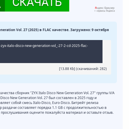
neration Vol. 27 (2025) в FLAC качестве. Загружено: 9 октября
-zyx-italo-disco-new-generation-vol_-27-2-cd-2025-flac-
[13.88 Kb] (cкачиваний: 282)
ачества сборник "ZYX Italo Disco New Generation Vol. 27" группы V/A
Disco New Generation Vol. 27 был составлен в 2025 году и
яет собой смесь Italo-Disco, Euro-Disco. Битрейт релиза
мер раздачи составляет порядка 1.1 GB с продолжительностью в
и прослушивания оцените пожалуйста материал и оставьте отзыв.