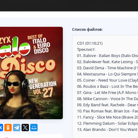
Список файлов:
CD1 (01:16:21)
Треклист:
01. Italove - Italian Boys (Italo-D
02. Italo4ever feat. Kate Lesing 
03. David Dima - Time Machine (I 
04. Mextazuma - Lo Qui Siempre S
05. Coiner - Need Your Love (Clay
06. Roubix x Bazz - Lost In The Be
07. Gina - Let Me Free (A.P. Mono 
08. Mike Cannon - Voice In The Dar
09. Edy Band feat. Rachele - Dear
10. Pax Romax feat. Brian Ice - 
11. Fancy - Slice Me Nice (Brave 
12. Flemming Dalum - Solar Eclipse
13. Alan Brando - Don't You Want