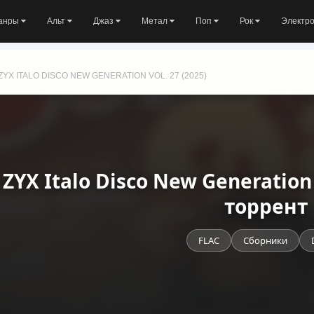
анры
Альт
Джаз
Метал
Поп
Рок
Электр
ZYX ITALO DISCO NEW GENERATION VOL. 27 (2025)
- ZYX Italo Disco New Generation
торрент
FLAC
Сборники