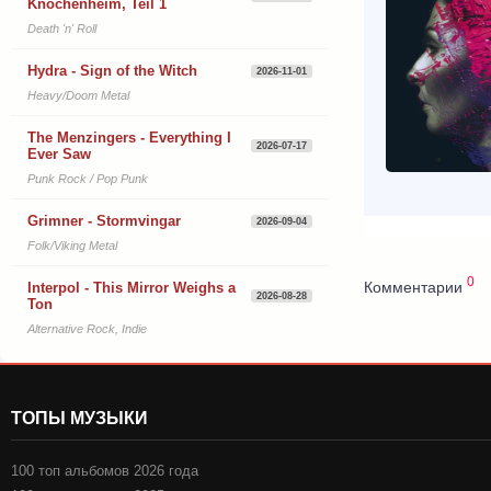
Knochenheim, Teil 1
Death 'n' Roll
Hydra - Sign of the Witch
2026-11-01
Heavy/Doom Metal
The Menzingers - Everything I
2026-07-17
Ever Saw
Punk Rock / Pop Punk
Grimner - Stormvingar
2026-09-04
Folk/Viking Metal
0
Комментарии
Interpol - This Mirror Weighs a
2026-08-28
Ton
Alternative Rock, Indie
ТОПЫ МУЗЫКИ
100 топ альбомов 2026 года