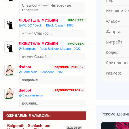
Год:
Спасибо! ⭐⭐⭐⭐⭐ Интересные
Исполнител
товарищи....
ЛЮБИТЕЛЬ МУЗЫКИ
Альбом:
PRO USER
💿 AC/DC / Back In Black (Japan) 1980
Жанры:
⭐⭐⭐⭐⭐ Спасибо....
Битрейт:
ЛЮБИТЕЛЬ МУЗЫКИ
PRO USER
💿 Scorpions - Rock Believer (Japan) - 2022
Кодек:
⭐⭐⭐⭐⭐ Спасибо....
Длительнос
dsdbot
АДМИНИСТРАТОРЫ
Размер:
💿 Band-Maid - Scooooop - 2025
поправил...
dsdbot
АДМИНИСТРАТОРЫ
💿 Заказ музыки
Добавил...
Рекомендаци
ОЖИДАЕМЫЕ АЛЬБОМЫ
Balgeroth - Schlacht um
2026-10-30