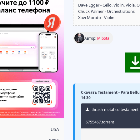
Dave Eggar - Cello, Violin, Viola, 
Chuck Palmer - Orchestrations
Xavi Morato - Violin
Автор:
Mibota
Скачать Testament - Para Bellu
14:30
thrash-metal-cd-testament-
6755467.torrent
USA