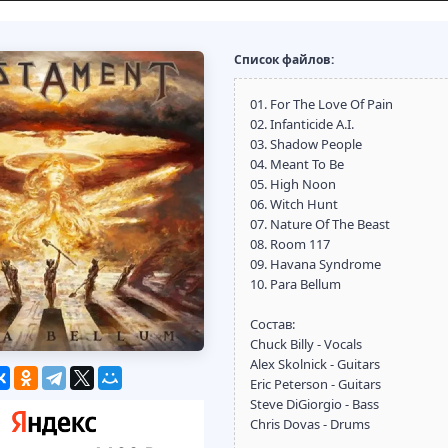
Список файлов:
01. For The Love Of Pain
02. Infanticide A.I.
03. Shadow People
04. Meant To Be
05. High Noon
06. Witch Hunt
07. Nature Of The Beast
08. Room 117
09. Havana Syndrome
10. Para Bellum
Состав:
Chuck Billy - Vocals
Alex Skolnick - Guitars
Eric Peterson - Guitars
Steve DiGiorgio - Bass
Chris Dovas - Drums