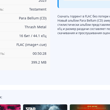
2025
ь:
Testament
Скачать торрент в FLAC без потери 
Para Bellum (CD)
Новый альбом Para Bellum (CD) аме
стилистически альбом представляет 
Thrash Metal
кГц и размер раздачи составляет п
скачивания и прослушивания оцени
16 бит / 44.1 кГц
FLAC (image+.cue)
ть:
00:50:28
399.2 MB
и: