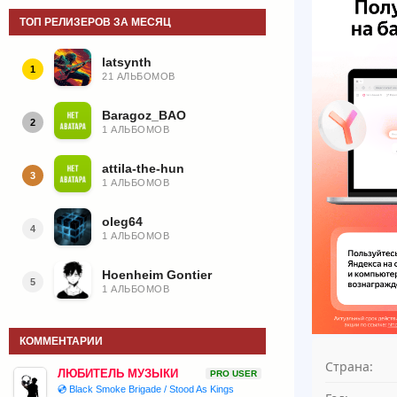
ТОП РЕЛИЗЕРОВ ЗА МЕСЯЦ
latsynth
1
21 АЛЬБОМОВ
Baragoz_BAO
2
1 АЛЬБОМОВ
attila-the-hun
3
1 АЛЬБОМОВ
oleg64
4
1 АЛЬБОМОВ
Hoenheim Gontier
5
1 АЛЬБОМОВ
КОММЕНТАРИИ
Страна:
ЛЮБИТЕЛЬ МУЗЫКИ
PRO USER
💿 Black Smoke Brigade / Stood As Kings