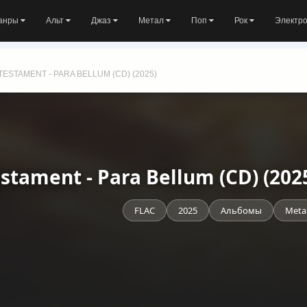
анры
Альт
Джаз
Метал
Поп
Рок
Электр
TESTAMENT - PARA BELLUM (CD) (2025)
stament - Para Bellum (CD) (20
FLAC
2025
Альбомы
Meta