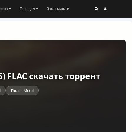
оника
По годам
Заказ музыки
25) FLAC скачать торрент
l
Thrash Metal