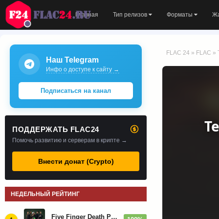
Главная
Тип релизов
Форматы
Ж
FLAC 24
»
FLAC
» 
Наш Telegram
Инфо о доступе к сайту →
Подписаться на канал
Te
ПОДДЕРЖАТЬ FLAC24
Помочь развитию и серверам в крипте →
Внести донат (Crypto)
НЕДЕЛЬНЫЙ РЕЙТИНГ
Five Finger Death Punch - Дискография (2008-2026)