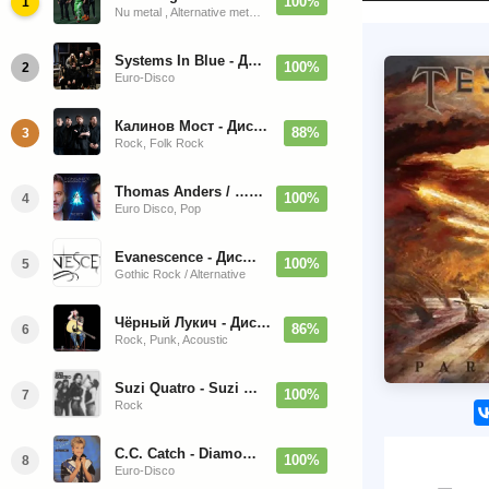
100%
1
Nu metal , Alternative metal, Groove metal
Systems In Blue - Дискография (2020-2026)
100%
2
Euro-Disco
Калинов Мост - Дискография (1986-2026)
88%
3
Rock, Folk Rock
Thomas Anders / … Sings Modern Talking: The Best hi-res
100%
4
Euro Disco, Pop
Evanescence - Дискография (1998-2026)
100%
5
Gothic Rock / Alternative
Чёрный Лукич - Дискография (1987-2014)
86%
6
Rock, Punk, Acoustic
Suzi Quatro - Suzi Quatro (Bonus Tracks, Remaster) 1973/2022
100%
7
Rock
C.C. Catch - Diamonds. Her Greatest Hits 1988
100%
8
Euro-Disco