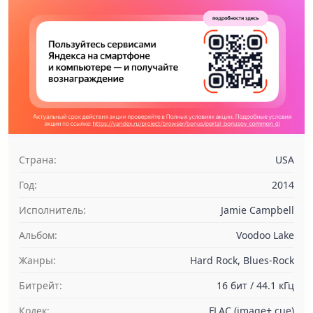
Страна:
USA
Год:
2014
Исполнитель:
Jamie Campbell
Альбом:
Voodoo Lake
Жанры:
Hard Rock, Blues-Rock
Битрейт:
16 бит / 44.1 кГц
Кодек:
FLAC (image+.cue)