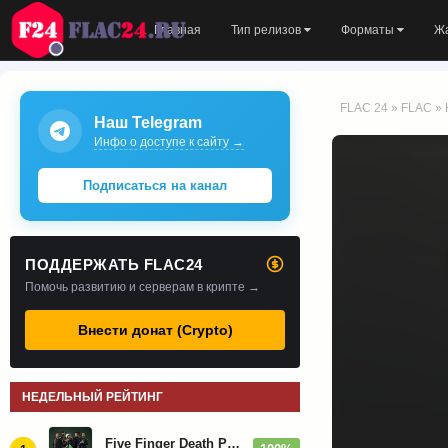
Главная
Тип релизов
Форматы
Ж
FLAC 24
»
FLAC
» 
Наш Telegram
Инфо о доступе к сайту →
Подписаться на канал
ПОДДЕРЖАТЬ FLAC24
Помочь развитию и серверам в крипте →
Внести донат (Crypto)
НЕДЕЛЬНЫЙ РЕЙТИНГ
Five Finger Death Punch - Дискография (2008-2026)