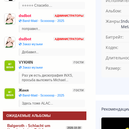
Исполнител
⭐⭐⭐⭐⭐ Спасибо....
Альбом:
dsdbot
АДМИНИСТРАТОРЫ
Жанры:
Indu
💿 Band-Maid - Scooooop - 2025
Met
поправил...
Битрейт:
dsdbot
АДМИНИСТРАТОРЫ
💿 Заказ музыки
Кодек:
Добавил...
Длительнос
VYKHIN
ГОСТИ
Размер:
💿 Заказ музыки
Раз уж есть дискография INXS,
просьба выложить Michael...
Женя
ГОСТИ
💿 Band-Maid - Scooooop - 2025
Здесь тоже ALAC...
Рекомендаци
ОЖИДАЕМЫЕ АЛЬБОМЫ
Balgeroth - Schlacht um
2026-10-30