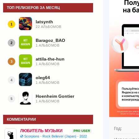
ТОП РЕЛИЗЕРОВ ЗА МЕСЯЦ
latsynth
1
22 АЛЬБОМОВ
Baragoz_BAO
2
1 АЛЬБОМОВ
attila-the-hun
3
1 АЛЬБОМОВ
oleg64
4
1 АЛЬБОМОВ
Hoenheim Gontier
5
1 АЛЬБОМОВ
КОММЕНТАРИИ
Год:
ЛЮБИТЕЛЬ МУЗЫКИ
PRO USER
💿 Scorpions - Rock Believer (Japan) - 2022