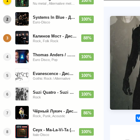
100%
1
Nu metal , Alternative metal, Groove metal
Systems In Blue - Дискография (2020-2026)
100%
2
Euro-Disco
Калинов Мост - Дискография (1986-2026)
88%
3
Rock, Folk Rock
Thomas Anders / … Sings Modern Talking: The Best hi-res
100%
4
Euro Disco, Pop
Evanescence - Дискография (1998-2026)
100%
5
Gothic Rock / Alternative
Suzi Quatro - Suzi Quatro (Bonus Tracks, Remaster) 1973/2022
100%
6
Rock
Чёрный Лукич - Дискография (1987-2014)
86%
7
Rock, Punk, Acoustic
Ceyx - Ma-La-Vi-Ta (12'' Maxi-Single)
100%
8
Italo-Disco