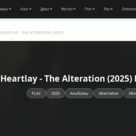
анры
Альт
Джаз
Метал
Поп
Рок
Электр
HEARTLAY - THE ALTERATION (2025)
Heartlay - The Alteration (2025
FLAC
2025
Альбомы
Alternative
Alte