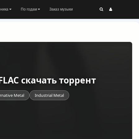
оника
По годам
Заказ музыки
) FLAC скачать торрент
rnative Metal
Industrial Metal