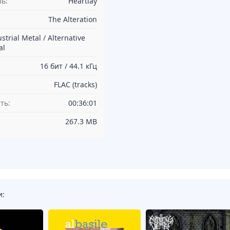
ь:
Heartlay
The Alteration
strial Metal / Alternative
al
16 бит / 44.1 кГц
FLAC (tracks)
ть:
00:36:01
267.3 MB
и: