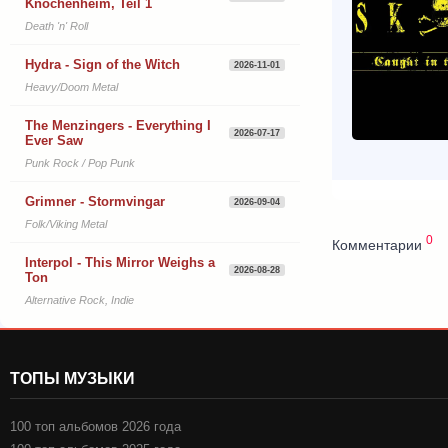
Knochenheim, Teil 1
Death 'n' Roll
Hydra - Sign of the Witch
2026-11-01
Heavy/Doom Metal
The Menzingers - Everything I
2026-07-17
Ever Saw
Punk Rock / Pop Punk
Grimner - Stormvingar
2026-09-04
Folk/Viking Metal
0
Комментарии
Interpol - This Mirror Weighs a
2026-08-28
Ton
Alternative Rock, Indie
ТОПЫ МУЗЫКИ
100 топ альбомов 2026 года