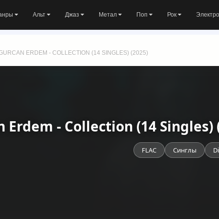
анры
Альт
Джаз
Метал
Поп
Рок
Электр
GURCAN ERDEM - COLLECTION (14 SINGLES) (2025)
 Erdem - Collection (14 Singles
FLAC
Синглы
D