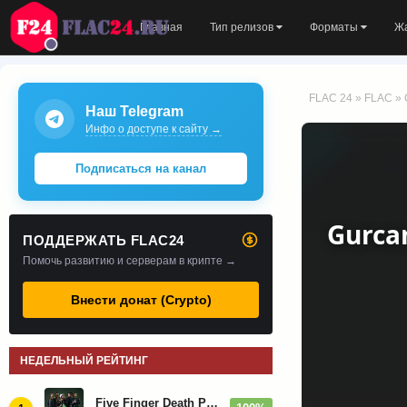
Главная
Тип релизов
Форматы
Ж
FLAC 24
»
FLAC
» 
Наш Telegram
Инфо о доступе к сайту →
Подписаться на канал
Gurcan
ПОДДЕРЖАТЬ FLAC24
Помочь развитию и серверам в крипте →
Внести донат (Crypto)
НЕДЕЛЬНЫЙ РЕЙТИНГ
Five Finger Death Punch - Дискография (2008-2026)