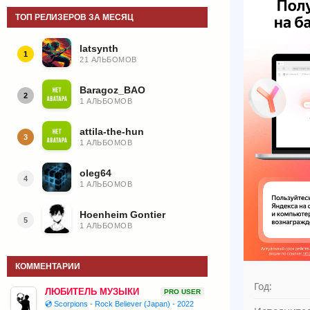
ТОП РЕЛИЗЕРОВ ЗА МЕСЯЦ
latsynth
1
21 АЛЬБОМОВ
Baragoz_BAO
2
1 АЛЬБОМОВ
attila-the-hun
3
1 АЛЬБОМОВ
oleg64
4
1 АЛЬБОМОВ
Hoenheim Gontier
5
1 АЛЬБОМОВ
КОММЕНТАРИИ
Год:
ЛЮБИТЕЛЬ МУЗЫКИ
PRO USER
💿 Scorpions - Rock Believer (Japan) - 2022