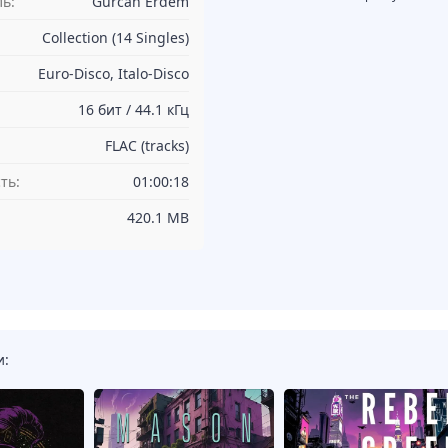
ь:
Gurcan Erdem
Collection (14 Singles)
Euro-Disco, Italo-Disco
16 бит / 44.1 кГц
FLAC (tracks)
ть:
01:00:18
420.1 MB
и: