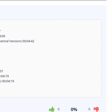
7
4:09
ental Version) 00:04:42
:31
:04:19
) 00:04:19
0%
0
0