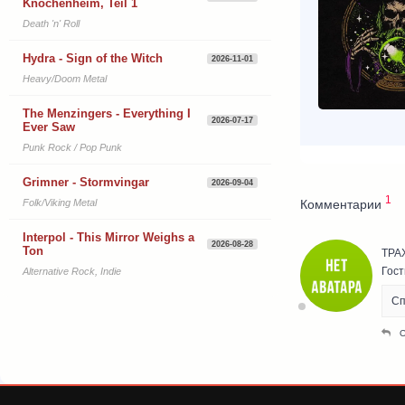
Knochenheim, Teil 1
Death 'n' Roll
Hydra - Sign of the Witch
2026-11-01
Heavy/Doom Metal
The Menzingers - Everything I
2026-07-17
Ever Saw
Punk Rock / Pop Punk
Grimner - Stormvingar
2026-09-04
1
Комментарии
Folk/Viking Metal
Interpol - This Mirror Weighs a
2026-08-28
Ton
ТРА
Гост
Alternative Rock, Indie
Сп