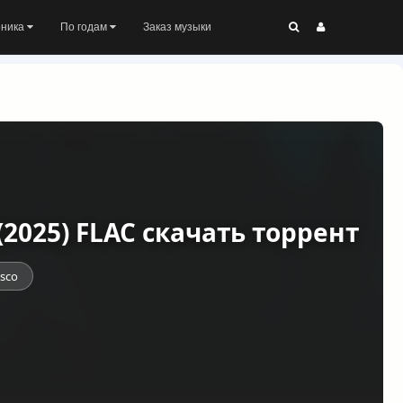
оника
По годам
Заказ музыки
) (2025) FLAC скачать торрент
isco