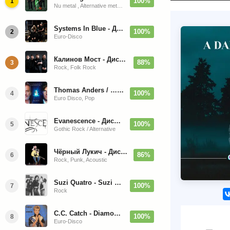
100%
1
Nu metal , Alternative metal, Groove metal
Systems In Blue - Дискография (2020-2026)
100%
2
Euro-Disco
Калинов Мост - Дискография (1986-2026)
88%
3
Rock, Folk Rock
Thomas Anders / … Sings Modern Talking: The Best hi-res
100%
4
Euro Disco, Pop
Evanescence - Дискография (1998-2026)
100%
5
Gothic Rock / Alternative
Чёрный Лукич - Дискография (1987-2014)
86%
6
Rock, Punk, Acoustic
Suzi Quatro - Suzi Quatro (Bonus Tracks, Remaster) 1973/2022
100%
7
Rock
C.C. Catch - Diamonds. Her Greatest Hits 1988
100%
8
Euro-Disco