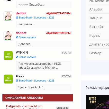
Исполнител
⭐⭐⭐⭐⭐ Спасибо....
Альбом:
dsdbot
АДМИНИСТРАТОРЫ
Жанры:
💿 Band-Maid - Scooooop - 2025
поправил...
Битрейт:
dsdbot
АДМИНИСТРАТОРЫ
Кодек:
💿 Заказ музыки
Длительнос
Добавил...
Размер:
VYKHIN
ГОСТИ
💿 Заказ музыки
Раз уж есть дискография INXS,
просьба выложить Michael...
Женя
ГОСТИ
💿 Band-Maid - Scooooop - 2025
Рекомендаци
Здесь тоже ALAC...
ОЖИДАЕМЫЕ АЛЬБОМЫ
Balgeroth - Schlacht um
2026-10-30