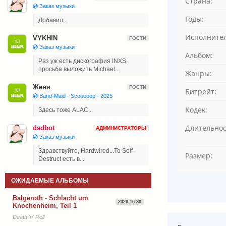
Страна:
💿 Заказ музыки
Годы:
Добавил...
Исполнител
VYKHIN
ГОСТИ
💿 Заказ музыки
Альбом:
Раз уж есть дискография INXS,
просьба выложить Michael...
Жанры:
Женя
ГОСТИ
Битрейт:
💿 Band-Maid - Scooooop - 2025
Кодек:
Здесь тоже ALAC...
Длительнос
dsdbot
АДМИНИСТРАТОРЫ
💿 Заказ музыки
Здравствуйте, Hardwired...To Self-
Размер:
Destruct есть в...
ОЖИДАЕМЫЕ АЛЬБОМЫ
Balgeroth - Schlacht um
2026-10-30
Knochenheim, Teil 1
Death 'n' Roll