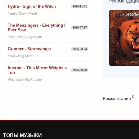
Рекомендаци
Hydra - Sign of the Witch
2026-11-01
Heavy/Doom Metal
The Menzingers - Everything I
2026-07-17
Ever Saw
Punk Rock / Pop Punk
Grimner - Stormvingar
2026-09-04
Folk/Viking Metal
Interpol - This Mirror Weighs a
2026-08-28
Ton
Alternative Rock, Indie
0
Комментарии
ТОПЫ МУЗЫКИ