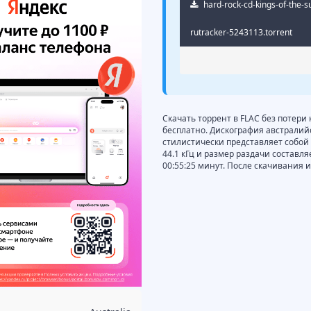
hard-rock-cd-kings-of-the-s
rutracker-5243113.torrent
Скачать торрент в FLAC без потери 
бесплатно. Дискография австралийск
стилистически представляет собой 
44.1 кГц и размер раздачи составля
00:55:25 минут. После скачивания 