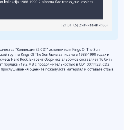
un-kollekcija-1988-1990-2-alboma-flac-tracks_cue-lossless-
[21.01 Kb] (cкачиваний: 86)
качества "Kоллекция (2 CD)" исполнителя Kings Of The Sun
ой группы Kings Of The Sun была записана в 1988-1990 годах и
смесь Hard Rock. Битрейт сборника альбомов составляет 16 бит /
ет порядка 719.2 MB с продолжительностью в CD1 00:44:28, CD2
и прослушивания оцените пожалуйста материал и оставьте отзыв.