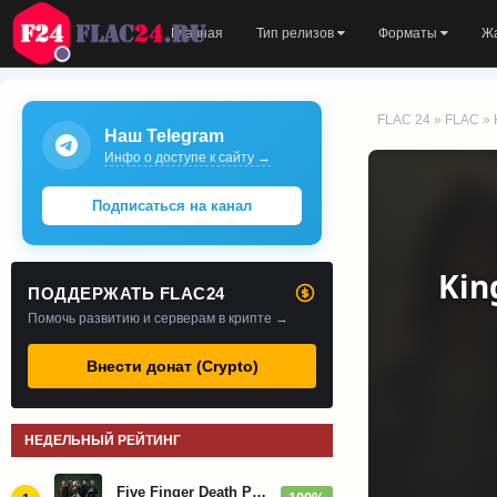
Главная
Тип релизов
Форматы
Ж
FLAC 24
»
FLAC
» 
Наш Telegram
Инфо о доступе к сайту →
Подписаться на канал
Kin
ПОДДЕРЖАТЬ FLAC24
Помочь развитию и серверам в крипте →
Внести донат (Crypto)
НЕДЕЛЬНЫЙ РЕЙТИНГ
Five Finger Death Punch - Дискография (2008-2026)