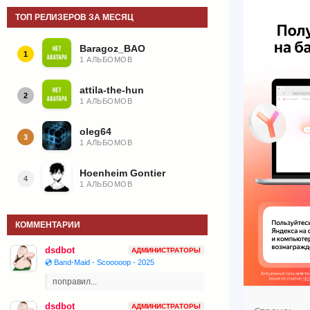
ТОП РЕЛИЗЕРОВ ЗА МЕСЯЦ
Baragoz_BAO
1
1 АЛЬБОМОВ
attila-the-hun
2
1 АЛЬБОМОВ
oleg64
3
1 АЛЬБОМОВ
Hoenheim Gontier
4
1 АЛЬБОМОВ
КОММЕНТАРИИ
dsdbot
АДМИНИСТРАТОРЫ
💿 Band-Maid - Scooooop - 2025
поправил...
dsdbot
АДМИНИСТРАТОРЫ