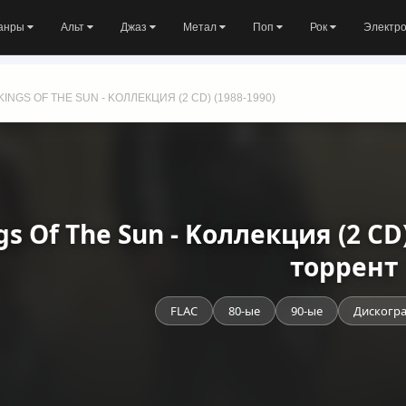
анры
Альт
Джаз
Метал
Поп
Рок
Электр
KINGS OF THE SUN - KОЛЛЕКЦИЯ (2 CD) (1988-1990)
gs Of The Sun - Kоллекция (2 CD
торрент
FLAC
80-ые
90-ые
Дискогр