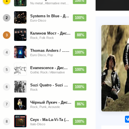
100%
1
Nu metal , Alternative metal, Groove metal
Systems In Blue - Дискография (2020-2026)
100%
2
Euro-Disco
Калинов Мост - Дискография (1986-2026)
88%
3
Rock, Folk Rock
Thomas Anders / … Sings Modern Talking: The Best hi-res
100%
4
Euro Disco, Pop
Evanescence - Дискография (1998-2026)
100%
5
Gothic Rock / Alternative
Suzi Quatro - Suzi Quatro (Bonus Tracks, Remaster) 1973/2022
100%
6
Rock
Чёрный Лукич - Дискография (1987-2014)
86%
7
Rock, Punk, Acoustic
Ceyx - Ma-La-Vi-Ta (12'' Maxi-Single)
100%
8
Italo-Disco