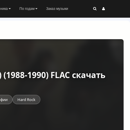
оника
По годам
Заказ музыки
) (1988-1990) FLAC скачать
афии
Hard Rock