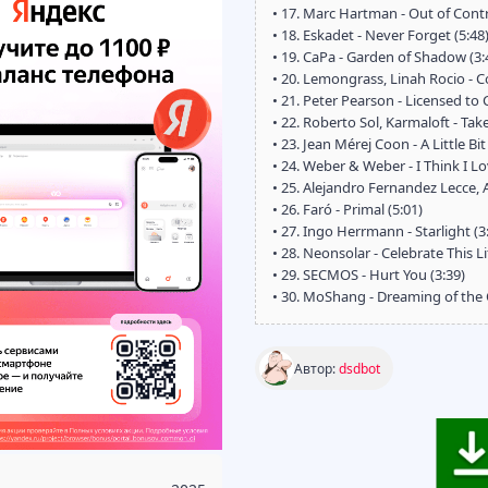
• 17. Marc Hartman - Out of Contr
• 18. Eskadet - Never Forget (5:48
• 19. CaPa - Garden of Shadow (3:
• 20. Lemongrass, Linah Rocio - C
• 21. Peter Pearson - Licensed to Ch
• 22. Roberto Sol, Karmaloft - Tak
• 23. Jean Mérej Coon - A Little Bit
• 24. Weber & Weber - I Think I Lo
• 25. Alejandro Fernandez Lecce, A
• 26. Faró - Primal (5:01)
• 27. Ingo Herrmann - Starlight (3
• 28. Neonsolar - Celebrate This Li
• 29. SECMOS - Hurt You (3:39)
• 30. MoShang - Dreaming of the 
Автор:
dsdbot