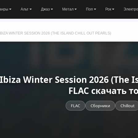
анры
Альт
Джаз
Метал
Поп
Рок
Электр
IBIZA WINTER SESSION 2026 (THE ISLAND CHILL OUT PEARLS)
 Ibiza Winter Session 2026 (The Is
FLAC скачать т
FLAC
Сборники
Chillout