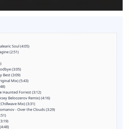
alearic Soul (4:05)
gine (2:51)
)
oodbye (3:05)
y Best (3:09)
iginal Mix) (5:43)
:48)
he Haunted Forrest (3:12)
ksey Beloozerov Remix) (4:16)
(Chillwave Mix) (3:31)
Romanov - Over the Clouds (3:29)
:51)
(3:19)
(4:48)