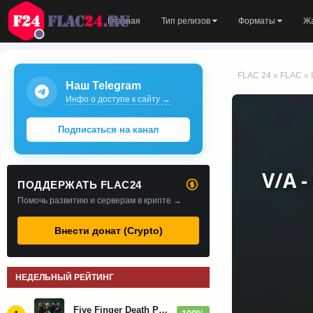
Главная
Тип релизов
Форматы
Ж
FLAC 24
»
FLAC
» 
Наш Telegram
Инфо о доступе к сайту →
Подписаться на канал
V/A -
ПОДДЕРЖАТЬ FLAC24
Помочь развитию и серверам в крипте →
Внести донат (Crypto)
НЕДЕЛЬНЫЙ РЕЙТИНГ
Five Finger Death Punch - Дискография (2008-2026)