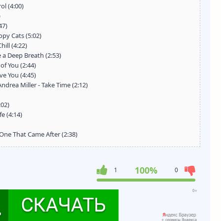
ol (4:00)
)
47)
opy Cats (5:02)
ill (4:22)
e a Deep Breath (2:53)
 of You (2:44)
ve You (4:45)
ndrea Miller - Take Time (2:12)
:02)
fe (4:14)
One That Came After (2:38)
100%
1
0