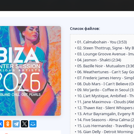
Список файлов:
• 01. Calmabohain - You (3:53)
• 02. Steen Thottrup, Signe - My B
• 03. Lounge Groove Avenue - Ima
• 04. Jasmon - Shakti (2:34)
• 05. Bazille Noir - Mutualism (3:36
• 06. Weathertunes - Can't Say G
• 07. Frederic James Henry - Simpl
• 08. Dub Mars - I Can't Believe (Or
• 09. Mo'jardo - Coffee in Seoul (3
• 10. L'art Mystique, Ambified - T
• 11. Jane Maximova - Clouds (Ale
• 12. Thawn Kez - Silent Whispers 
• 13. Artur Bayramgalin, Evgeny 
• 14. Five Seasons - Alma Calma (2
• 15. Luis Hermandez - Travelling 
• 16. Gian Delly - Detroit Morning 