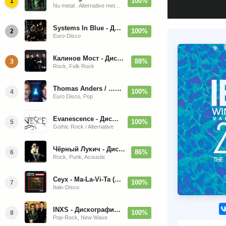
100%
1
Nu metal , Alternative metal, Groove metal
Systems In Blue - Дискография (2020-2026)
100%
2
Euro-Disco
Калинов Мост - Дискография (1986-2026)
88%
3
Rock, Folk Rock
Thomas Anders / … Sings Modern Talking: The Best hi-res
100%
4
Euro Disco, Pop
Evanescence - Дискография (1998-2026)
100%
5
Gothic Rock / Alternative
Чёрный Лукич - Дискография (1987-2014)
86%
6
Rock, Punk, Acoustic
Ceyx - Ma-La-Vi-Ta (12'' Maxi-Single)
100%
7
Italo-Disco
INXS - Дискография (1981-2004)
100%
8
Pop-Rock, New Wave