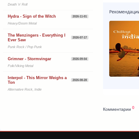
Death 'n' Roll
Рекомендаци
Hydra - Sign of the Witch
2026-11-01
Heavy/Doom Metal
The Menzingers - Everything I
2026-07-17
Ever Saw
Punk Rock / Pop Punk
Grimner - Stormvingar
2026-09-04
Folk/Viking Metal
Interpol - This Mirror Weighs a
2026-08-28
Ton
Alternative Rock, Indie
0
Комментарии