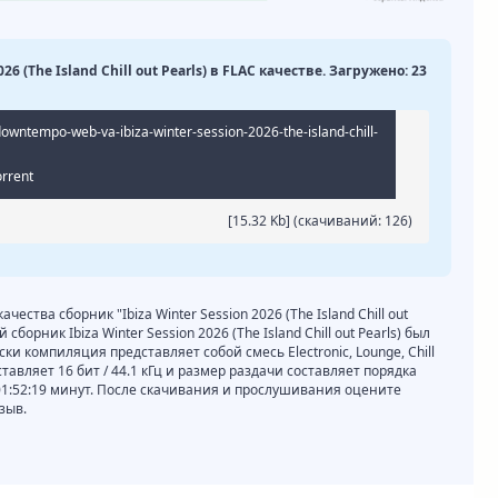
26 (The Island Chill out Pearls) в FLAC качестве. Загружено: 23
-downtempo-web-va-ibiza-winter-session-2026-the-island-chill-
orrent
[15.32 Kb] (cкачиваний: 126)
чества сборник "Ibiza Winter Session 2026 (The Island Chill out
сборник Ibiza Winter Session 2026 (The Island Chill out Pearls) был
ки компиляция представляет собой смесь Electronic, Lounge, Chill
тавляет 16 бит / 44.1 кГц и размер раздачи составляет порядка
01:52:19 минут. После скачивания и прослушивания оцените
зыв.