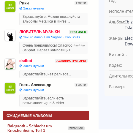
Год:
Рики
ГОСТИ
💿 Заказ музыки
Исполнител
Здравствуйте. Можно пожалуйста
Альбом:
Ibi
альбомы Metallica в Hi-res ...
Isla
ЛЮБИТЕЛЬ МУЗЫКИ
PRO USER
Жанры:
Elec
💿 Yakuro &amp; Emil Sagitov - Two Soul's
Dow
Очень понравилось! Спасибо ⭐⭐⭐⭐⭐
Забрал. Первая композиция...
Битрейт:
dsdbot
АДМИНИСТРАТОРЫ
Кодек:
💿 Заказ музыки
Здравствуйте, нет релизов...
Длительнос
Гость Александр
ГОСТИ
Размер:
💿 Заказ музыки
Здравствуйте, если есть
возможность guri & eider...
ОЖИДАЕМЫЕ АЛЬБОМЫ
Balgeroth - Schlacht um
2026-10-30
Knochenheim, Teil 1