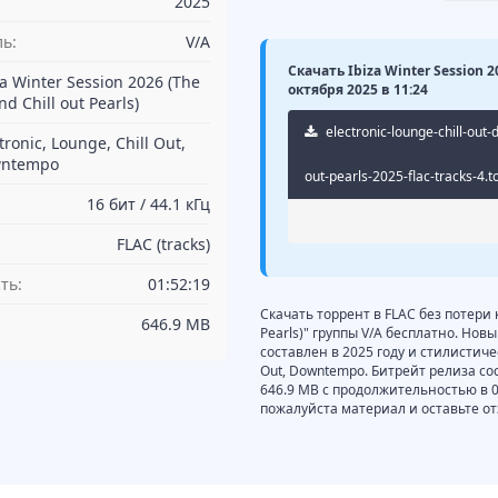
2025
ь:
V/A
Скачать Ibiza Winter Session 20
za Winter Session 2026 (The
октября 2025 в 11:24
nd Chill out Pearls)
electronic-lounge-chill-out
tronic, Lounge, Chill Out,
ntempo
out-pearls-2025-flac-tracks-4.t
16 бит / 44.1 кГц
FLAC (tracks)
ть:
01:52:19
Скачать торрент в FLAC без потери ка
646.9 MB
Pearls)" группы V/A бесплатно. Новый 
составлен в 2025 году и стилистичес
Out, Downtempo. Битрейт релиза сос
646.9 MB с продолжительностью в 
пожалуйста материал и оставьте от