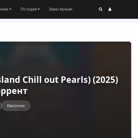
оника
По годам
Заказ музыки
land Chill out Pearls) (2025)
оррент
Electronic