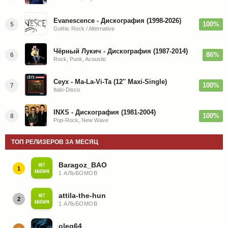
Evanescence - Дискография (1998-2026)
100%
5
Gothic Rock / Alternative
Чёрный Лукич - Дискография (1987-2014)
86%
6
Rock, Punk, Acoustic
Ceyx - Ma-La-Vi-Ta (12'' Maxi-Single)
100%
7
Italo-Disco
INXS - Дискография (1981-2004)
100%
8
Pop-Rock, New Wave
ТОП РЕЛИЗЕРОВ ЗА МЕСЯЦ
Baragoz_BAO
1
1 АЛЬБОМОВ
attila-the-hun
2
1 АЛЬБОМОВ
oleg64