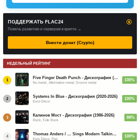
ПОДДЕРЖАТЬ FLAC24
Помочь развитию и серверам в крипте →
Внести донат (Crypto)
НЕДЕЛЬНЫЙ РЕЙТИНГ
Five Finger Death Punch - Дискография (2008-2026)
100%
1
Nu metal , Alternative metal, Groove metal
Systems In Blue - Дискография (2020-2026)
100%
2
Euro-Disco
Калинов Мост - Дискография (1986-2026)
88%
3
Rock, Folk Rock
Thomas Anders / … Sings Modern Talking: The Best hi-res
100%
4
Euro Disco, Pop