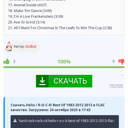
17. Animal Inside (4:07)
18. Make 'Em Dance (3:09)
19. I'm A Live Frankenstein (3:39)
20. Axe To Grind (3:14)
21. All I Want For Christmas Is The Leafs To Win The Cup (2:38)
Автор:
dsdbot
100%
2
0
Скачать Helix / R-O-C-K! Best Of 1983-2012 2013 в FLAC
качестве. Загружено: 24 октября 2025 в 17:43
hard-rock-rock-cd-helix-r-o-c-k-best-of-1983-2012-2013-flac-