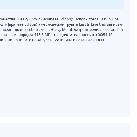
ачества "Heavy Crown (Japanese Edition)" исполнителя Last In Line
n (Japanese Edition) американской группы Last In Line был записан
м представляет собой смесь Heavy Metal. Битрейт релиза составляет
 составляет порядка 515.5 MB с продолжительностью в 00:55:48
шивания оцените пожалуйста материал и оставьте отзыв.