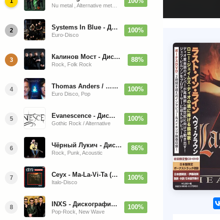
100%
1
Nu metal , Alternative metal, Groove metal
Systems In Blue - Дискография (2020-2026)
100%
2
Euro-Disco
Калинов Мост - Дискография (1986-2026)
88%
3
Rock, Folk Rock
Thomas Anders / … Sings Modern Talking: The Best hi-res
100%
4
Euro Disco, Pop
Evanescence - Дискография (1998-2026)
100%
5
Gothic Rock / Alternative
Чёрный Лукич - Дискография (1987-2014)
86%
6
Rock, Punk, Acoustic
Ceyx - Ma-La-Vi-Ta (12'' Maxi-Single)
100%
7
Italo-Disco
INXS - Дискография (1981-2004)
100%
8
Pop-Rock, New Wave