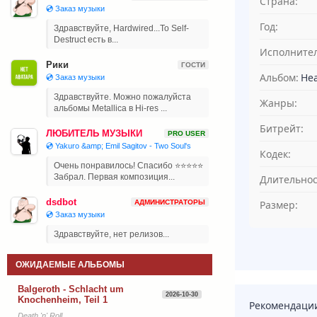
Страна:
💿 Заказ музыки
Год:
Здравствуйте, Hardwired...To Self-
Destruct есть в...
Исполнител
Рики
ГОСТИ
Альбом:
Hea
💿 Заказ музыки
Здравствуйте. Можно пожалуйста
Жанры:
альбомы Metallica в Hi-res ...
Битрейт:
ЛЮБИТЕЛЬ МУЗЫКИ
PRO USER
💿 Yakuro &amp; Emil Sagitov - Two Soul's
Кодек:
Очень понравилось! Спасибо ⭐⭐⭐⭐⭐
Забрал. Первая композиция...
Длительнос
dsdbot
Размер:
АДМИНИСТРАТОРЫ
💿 Заказ музыки
Здравствуйте, нет релизов...
ОЖИДАЕМЫЕ АЛЬБОМЫ
Balgeroth - Schlacht um
2026-10-30
Knochenheim, Teil 1
Рекомендаци
Death 'n' Roll