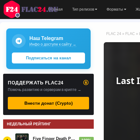
Главная
Тип релизов
Форматы
Ж
FLAC 24
»
FLAC
» 
Наш Telegram
Инфо о доступе к сайту →
Подписаться на канал
Last 
ПОДДЕРЖАТЬ FLAC24
Помочь развитию и серверам в крипте →
Внести донат (Crypto)
НЕДЕЛЬНЫЙ РЕЙТИНГ
Five Finger Death Punch - Дискография (2008-2026)