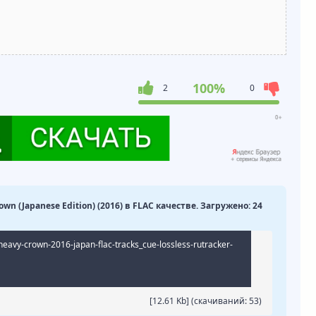
100%
2
0
rown (Japanese Edition) (2016) в FLAC качестве. Загружено: 24
-heavy-crown-2016-japan-flac-tracks_cue-lossless-rutracker-
[12.61 Kb] (cкачиваний: 53)