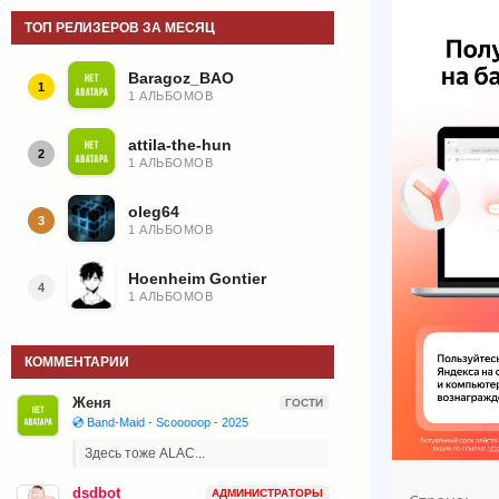
ТОП РЕЛИЗЕРОВ ЗА МЕСЯЦ
Baragoz_BAO
1
1 АЛЬБОМОВ
attila-the-hun
2
1 АЛЬБОМОВ
oleg64
3
1 АЛЬБОМОВ
Hoenheim Gontier
4
1 АЛЬБОМОВ
КОММЕНТАРИИ
Женя
ГОСТИ
💿 Band-Maid - Scooooop - 2025
Здесь тоже ALAC...
dsdbot
АДМИНИСТРАТОРЫ