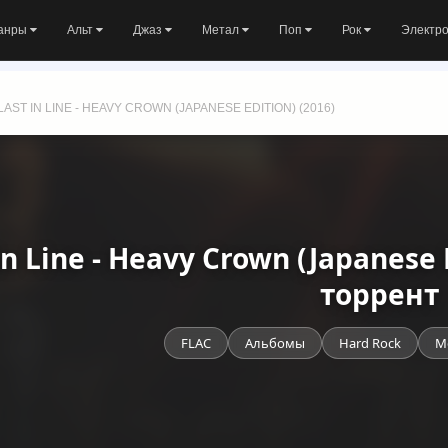
анры
Альт
Джаз
Метал
Поп
Рок
Электр
LAST IN LINE - HEAVY CROWN (JAPANESE EDITION) (2016)
In Line - Heavy Crown (Japanese 
торрент
FLAC
Альбомы
Hard Rock
M