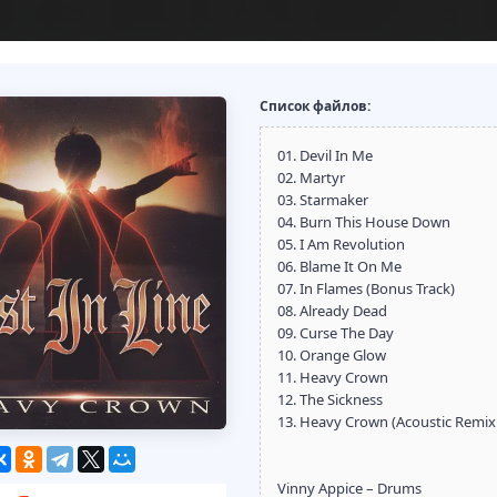
Список файлов:
01. Devil In Me
02. Martyr
03. Starmaker
04. Burn This House Down
05. I Am Revolution
06. Blame It On Me
07. In Flames (Bonus Track)
08. Already Dead
09. Curse The Day
10. Orange Glow
11. Heavy Crown
12. The Sickness
13. Heavy Crown (Acoustic Remix 
Vinny Appice – Drums