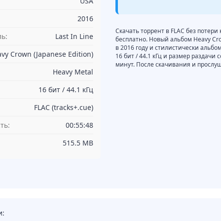
USA
2016
Скачать торрент в FLAC без потери к
ь:
Last In Line
бесплатно. Новый альбом Heavy Crow
в 2016 году и стилистически альбо
vy Crown (Japanese Edition)
16 бит / 44.1 кГц и размер раздачи
минут. После скачивания и прослу
Heavy Metal
16 бит / 44.1 кГц
FLAC (tracks+.cue)
ть:
00:55:48
515.5 MB
и: