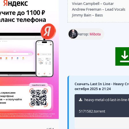
Vivian Campbell – Guitar
Andrew Freeman – Lead Vocals
Jimmy Bain – Bass
Автор:
Mibota
Скачать Last In Line - Heavy C
октября 2025 в 21:24
heavy-metal-cd-last-in-line
5171582.torrent