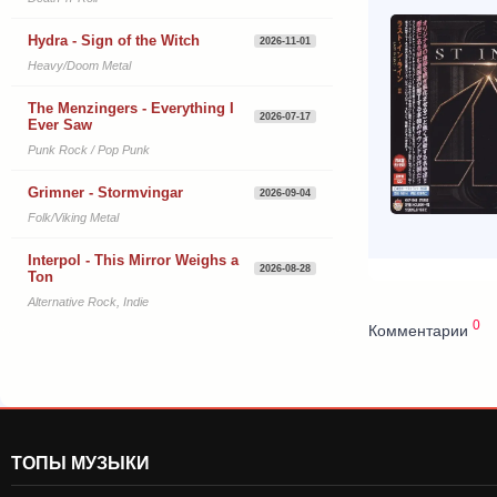
Hydra - Sign of the Witch
2026-11-01
Heavy/Doom Metal
The Menzingers - Everything I
2026-07-17
Ever Saw
Punk Rock / Pop Punk
Grimner - Stormvingar
2026-09-04
Folk/Viking Metal
Interpol - This Mirror Weighs a
2026-08-28
Ton
Alternative Rock, Indie
0
Комментарии
ТОПЫ МУЗЫКИ