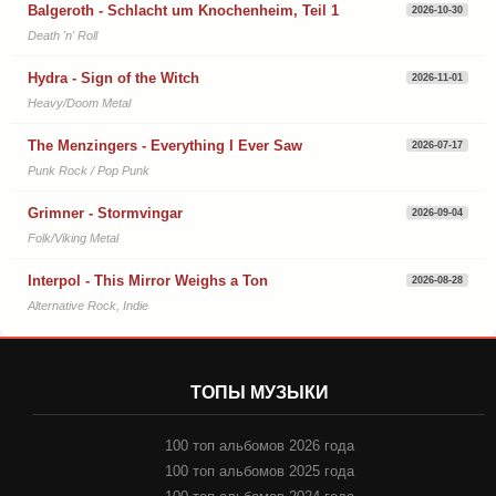
Balgeroth - Schlacht um Knochenheim, Teil 1
2026-10-30
Death 'n' Roll
Hydra - Sign of the Witch
2026-11-01
Heavy/Doom Metal
The Menzingers - Everything I Ever Saw
2026-07-17
Punk Rock / Pop Punk
Grimner - Stormvingar
2026-09-04
Folk/Viking Metal
Interpol - This Mirror Weighs a Ton
2026-08-28
Alternative Rock, Indie
ТОПЫ МУЗЫКИ
100 топ альбомов 2026 года
100 топ альбомов 2025 года