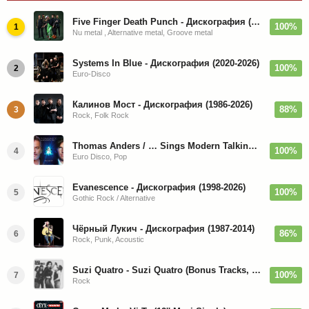
Five Finger Death Punch - Дискография (2008-2026)
100%
1
Nu metal , Alternative metal, Groove metal
Systems In Blue - Дискография (2020-2026)
100%
2
Euro-Disco
Калинов Мост - Дискография (1986-2026)
88%
3
Rock, Folk Rock
Thomas Anders / … Sings Modern Talking: The Best hi-res
100%
4
Euro Disco, Pop
Evanescence - Дискография (1998-2026)
100%
5
Gothic Rock / Alternative
Чёрный Лукич - Дискография (1987-2014)
86%
6
Rock, Punk, Acoustic
Suzi Quatro - Suzi Quatro (Bonus Tracks, Remaster) 1973/2022
100%
7
Rock