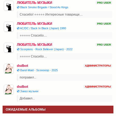
ЛЮБИТЕЛЬ МУЗЫКИ
PRO USER
💿 Black Smoke Brigade / Stood As Kings
Спасибо! ⭐⭐⭐⭐⭐ Интересные товарищи....
ЛЮБИТЕЛЬ МУЗЫКИ
PRO USER
💿 AC/DC / Back In Black (Japan) 1980
⭐⭐⭐⭐⭐ Спасибо....
ЛЮБИТЕЛЬ МУЗЫКИ
PRO USER
💿 Scorpions - Rock Believer (Japan) - 2022
⭐⭐⭐⭐⭐ Спасибо....
dsdbot
АДМИНИСТРАТОРЫ
💿 Band-Maid - Scooooop - 2025
поправил...
dsdbot
АДМИНИСТРАТОРЫ
💿 Заказ музыки
Добавил...
ОЖИДАЕМЫЕ АЛЬБОМЫ