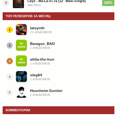
Ceyx - Ma-La-Vi-Ta (12'' Maxi-Single)
100%
8
Italo-Disco
ТОП РЕЛИЗЕРОВ ЗА МЕСЯЦ
latsynth
1
21 АЛЬБОМОВ
Baragoz_BAO
2
1 АЛЬБОМОВ
attila-the-hun
3
1 АЛЬБОМОВ
oleg64
4
1 АЛЬБОМОВ
Hoenheim Gontier
5
1 АЛЬБОМОВ
КОММЕНТАРИИ